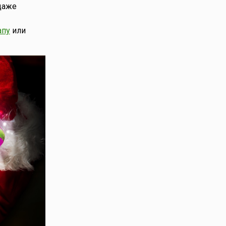
даже
апу
или