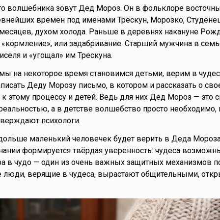
о волшебника зовут Дед Мороз. Он в фольклоре восточны
евнейших времён под именами Трескун, Морозко, Студенец
месяцев, духом холода. Раньше в деревнях накануне Рож
 «кормление», или задабривание. Старший мужчина в сем
иселя и «угощал» им Трескуна.
мы на некоторое время становимся детьми, верим в чудеса
аписать Деду Морозу письмо, в котором и рассказать о сво
к этому процессу и детей. Ведь для них Дед Мороз — это с
 реальностью, а в детстве волшебство просто необходимо, 
тверждают психологи.
дольше маленький человечек будет верить в Деда Мороза
знании формируется твёрдая уверенность: чудеса возможны
а в чудо — один из очень важных защитных механизмов п
е люди, верящие в чудеса, вырастают общительными, отк
.