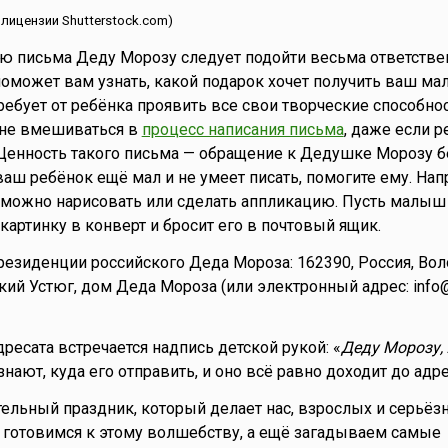
 лицензии Shutterstock.com)
ю письма Деду Морозу следует подойти весьма ответствен
поможет вам узнать, какой подарок хочет получить ваш м
ребует от ребёнка проявить все свои творческие способнос
 не вмешиваться в
процесс написания письма
, даже если 
Ценность такого письма — обращение к Дедушке Морозу б
ваш ребёнок ещё мал и не умеет писать, помогите ему. Нап
можно нарисовать или сделать аппликацию. Пусть малыш
картинку в конверт и бросит его в почтовый ящик.
езиденции российского Деда Мороза: 162390, Россия, Вол
икий Устюг, дом Деда Мороза (или электронный адрес: info
ресата встречается надпись детской рукой: «
Деду Морозу,
нают, куда его отправить, и оно всё равно доходит до адре
ельный праздник, который делает нас, взрослых и серьёзн
 готовимся к этому волшебству, а ещё загадываем самые