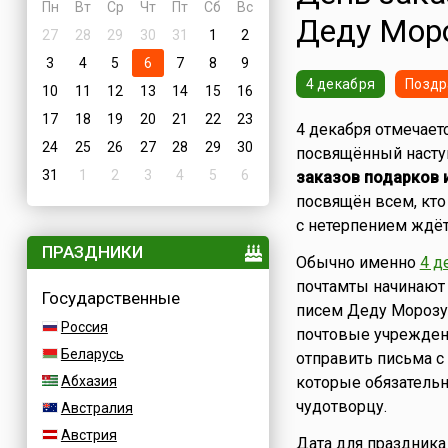
Пн
Вт
Ср
Чт
Пт
Сб
Вс
Деду Мор
27
28
29
30
31
1
2
3
4
5
6
7
8
9
4 декабря
Поздр
10
11
12
13
14
15
16
17
18
19
20
21
22
23
4 декабря отмечает
24
25
26
27
28
29
30
посвящённый насту
31
1
2
3
4
5
6
заказов подарков 
посвящён всем, кт
с нетерпением ждё
ПРАЗДНИКИ
Обычно именно
4 д
почтамты начинают 
Государственные
писем Деду Морозу
Россия
почтовые учреждени
Беларусь
отправить письма с
Абхазия
которые обязатель
чудотворцу.
Австралия
Австрия
Дата для праздника