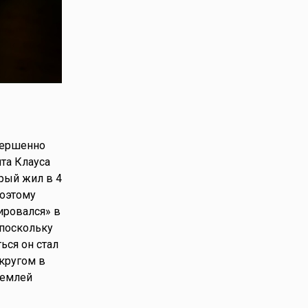
вершенно
та Клауса
орый жил в 4
поэтому
ировался» в
 поскольку
ься он стал
 кругом в
Землей