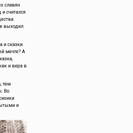
х славян
 и считался
дества
ье выходил
 и сказки.
ей мечте? А
казка,
как и вера в
, тем
. Во
сихики
рытыми и