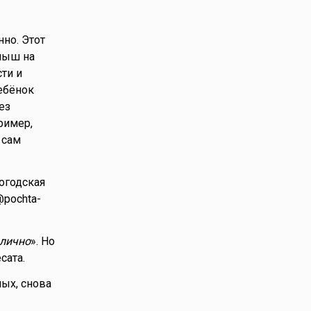
но. Этот
алыш на
ти и
ребёнок
ез
ример,
 сам
огодская
@pochta-
 лично
». Но
сата.
ых, снова