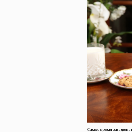
Сирия
Словакия
Словения
Таджикистан
Таиланд
Тунис
Туркменистан
Турция
Узбекистан
Украина
Финляндия
Франция
Хорватия
Черногория
Чехия
Швейцария
Швеция
Самое время загадыват