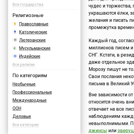
Азербайджан
Все государства
чудес и торжества,
Албания
украшаются ёлки, з
Религиозные
желания и писать п
Аргентина
Православные
промежутка времени
Армения
Католические
Афганистан
Лютеранские
Каждый год, соглас
Багамы
миллионов писем и 
Мусульманские
Бахрейн
СНГ. Кстати, в рез
Иудейские
Бельгия
даже отдельное зд
Буддийские
Все религии
Болгария
Морозу пишут не то
Индуизм
По категориям
Свои послания нек
Босния
Бахаи
письма в Великий У
Необычные
Бразилия
Зороастризм
Профессиональные
Великобритания
Вне зависимости от
Славянские
Международные
Венгрия
относится очень вн
Языческие
ООН
отвечает на все пис
Вьетнам
наблюдениям каждый
Деловые
Германия
невыполнимыми. По
Дни воинской славы России
Все категории
Греция
джинсы
или
зверу
Армейские
Грузия