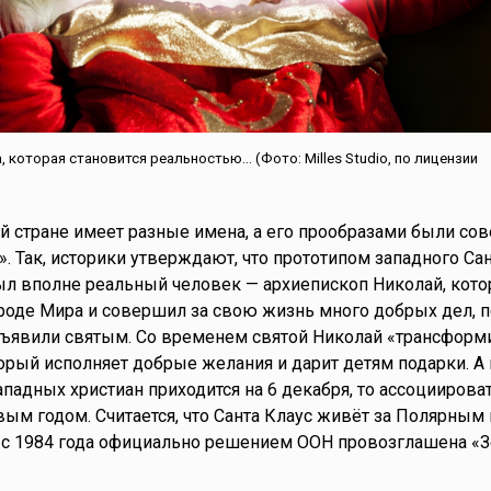
 которая становится реальностью... (Фото: Milles Studio, по лицензии
 стране имеет разные имена, а его прообразами были со
. Так, историки утверждают, что прототипом западного Сан
) был вполне реальный человек — архиепископ Николай, кот
роде Мира и совершил за свою жизнь много добрых дел, 
бъявили святым. Со временем святой Николай «трансформ
торый исполняет добрые желания и дарит детям подарки. А
ападных христиан приходится на 6 декабря, то ассоциироват
ым годом. Считается, что Санта Клаус живёт за Полярным
я с 1984 года официально решением ООН провозглашена «