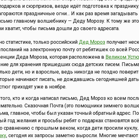
 подарков и сюрпризов, везде идёт подготовка к празднику
агораются праздничные огни… И как раз время загадывать
исьмо главному волшебнику — Деду Морозу. К тому же это
 хватит, чтобы письма дошли до своего адресата.
но статистике, только российский
Дед Мороз
получает нес
посланий на электронную почту от ребятишек со всей Росс
иденции Деда Мороза, которая расположена в
Великом Устю
ание для хранения пришедших сюда детских писем. Письм
лько дети, но и взрослые, ведь никогда не поздно поверит
оторые начинают писать, не дождавшись сегодняшней дат
стюг приходят уже в ноябре.
 того, кто и когда написал письмо, Дед Мороз ко всем пос
имательно. Сказочная Почта (это помощники зимнего волш
ьма, главное, чтобы был указан точный обратный адрес. По
 год желания и просьбы ребят о подарках становятся всё
 сравнению с прошлым веком, когда дети просили куклу
шку
, сегодня их запросы заметно выросли. Многие мечтают