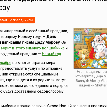
озу
авить с праздником
ся интересный и особенный праздник,
пающему Новому году, —
День
и написания писем Деду Морозу
. Он
о
верит в этого зимнего волшебника
и
т чудесный праздник —
Новый год
.
екабря
во многих странах мира
предоставлять услуги по отправке
Этот праздник пос
, или открываются специальные
кто верит в Деда М
я, где все дети и их родители могут
Bannykh Alexey Vlad
лицензии Shutter
 пожеланием долгожданного подарка,
но будут доставлены седоволосому
 выбрана вполне логично. Скоро Новый год, все в предвк