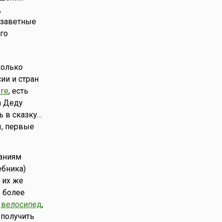
,
 заветные
го
колько
ии и стран
ге
, есть
а Деду
ь в сказку…
ы, первые
ланиям
ебника)
 их же
 более
,
велосипед
,
 получить