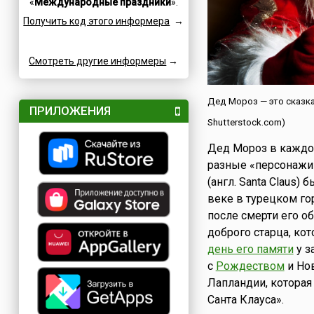
«
Международные праздники
».
Семейные
Катар
Получить код этого информера
→
Сетевые
Кипр
Славные
Китай
Смотреть другие информеры
Спортивные
→
Коми
Турниры
Коста-Рика
Творческие
Куба
Дед Мороз — это сказка,
ПРИЛОЖЕНИЯ
Учительские
Кувейт
Shutterstock.com)
Фестивали
Кыргызстан
Дед Мороз в каждой
Финансовые
Лаос
разные «персонажи»
Флотские
Латвия
(англ. Santa Claus
Экологические
Ливан
веке в турецком го
Юридические
после смерти его о
Литва
доброго старца, ко
Языковые
Люксембург
день его памяти
у з
Мадагаскар
с
Рождеством
и Нов
Македония
Лапландии, котора
Мексика
Санта Клауса».
Молдова