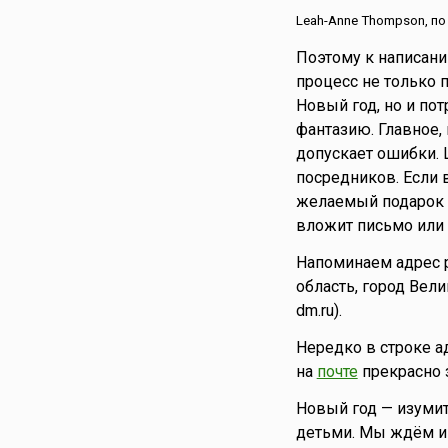
Эквадор
Leah-Anne Thompson, по
Эстония
Поэтому к написани
Эфиопия
процесс не только 
Южная Корея
Новый год, но и пот
Южная Осетия
фантазию. Главное,
Ямайка
допускает ошибки. 
посредников. Если 
Япония
желаемый подарок 
вложит письмо или 
Напоминаем адрес р
область, город Вел
dm.ru).
Нередко в строке ад
на
почте
прекрасно з
Новый год — изумит
детьми. Мы ждём и