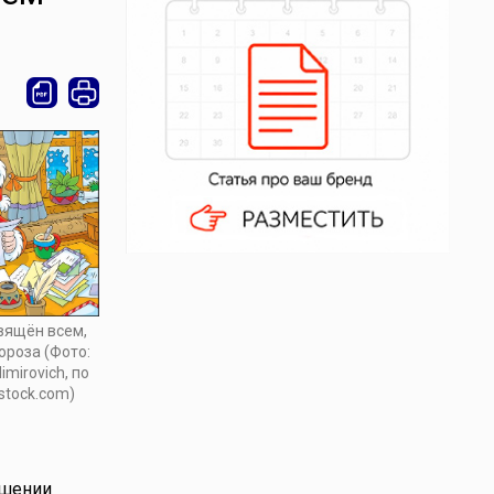
вящён всем,
ороза (Фото:
imirovich, по
stock.com)
ушении