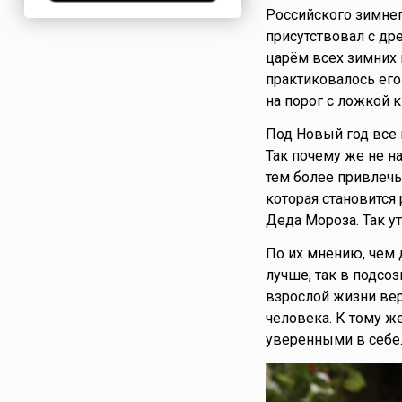
Российского зимнег
Нигерия
присутствовал с др
Нидерланды
царём всех зимних 
Новая Зеландия
практиковалось его
Норвегия
на порог с ложкой к
ОАЭ
Под Новый год все 
Оман
Так почему же не н
Пакистан
тем более привлечь 
Палестина
которая становится
Панама
Деда Мороза. Так у
Перу
По их мнению, чем 
Польша
лучше, так в подсо
Португалия
взрослой жизни вер
Румыния
человека. К тому ж
США
уверенными в себе
Саудовская Аравия
Сербия