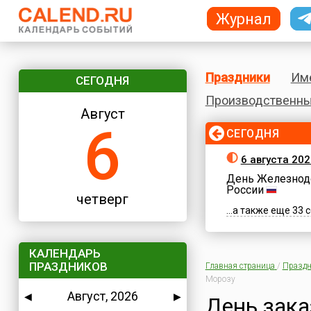
Журнал
Праздники
Им
СЕГОДНЯ
Производственны
Август
6
СЕГОДНЯ
6 августа 202
День Железнод
России
четверг
...а также еще 33
КАЛЕНДАРЬ
ПРАЗДНИКОВ
Главная страница
/
Праздн
Морозу
Август, 2026
◀
▶
День зака