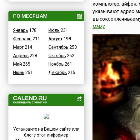
компьютер, айфон, 
Величественные
Дания
указывают адрес ма
ВОВ
ПО МЕСЯЦАМ
Египет
высокооплачиваемую
Водные
Зимбабве
маму
…
Январь
178
Июль
231
Гастрономические
Израиль
Февраль
211
Август
198
Детские
Индия
Март
214
Сентябрь
253
В честь икон
Иордания
Апрель
228
Октябрь
262
Дни памяти святых
Ирак
Май
265
Ноябрь
261
Конституционные
Иран
Июнь
251
Декабрь
215
Культурные
Ирландия
Масс-медийные
Исландия
Молодежные
Испания
Научно-технические
Италия
Независимые
Йемен
Природные
Казахстан
Медицинские
Камерун
Установите на Вашем сайте или
Посты
Канада
блоге этот информер