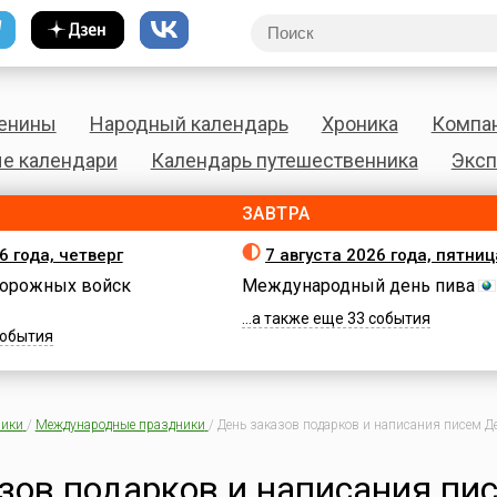
енины
Народный календарь
Хроника
Компа
е календари
Календарь путешественника
Эксп
ЗАВТРА
6 года, четверг
7 августа 2026 года, пятниц
орожных войск
Международный день пива
...а также еще 33 события
 события
ики
/
Международные праздники
/
День заказов подарков и написания писем Д
зов подарков и написания пи