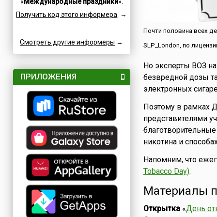
«
Международные праздники
».
Семейные
Катар
Получить код этого информера
→
Сетевые
Кипр
Славные
Китай
Почти половина всех д
Смотреть другие информеры
Спортивные
→
Коми
SLP_London, по лицензии
Турниры
Коста-Рика
Но эксперты ВОЗ на
Творческие
Куба
ПРИЛОЖЕНИЯ
безвредной дозы та
Учительские
Кувейт
электронных сигаре
Фестивали
Кыргызстан
Поэтому в рамках Д
Финансовые
Лаос
представителями уч
Флотские
Латвия
благотворительные 
Экологические
Ливан
никотина и способах
Юридические
Литва
Напомним, что ежег
Языковые
Люксембург
Tobacco Day)
.
Мадагаскар
Македония
Материалы п
Мексика
Открытка
«
День от
Молдова