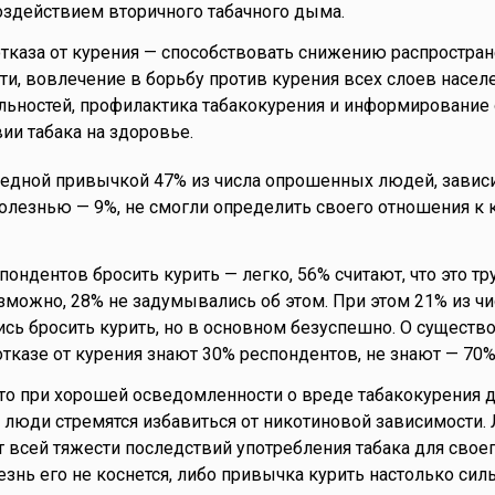
здействием вторичного табачного дыма.
тказа от курения — способствовать снижению распростра
ти, вовлечение в борьбу против курения всех слоев насел
льностей, профилактика табакокурения и информирование
ии табака на здоровье.
редной привычкой 47% из числа опрошенных людей, зави
олезнью — 9%, не смогли определить своего отношения к
ондентов бросить курить — легко, 56% считают, что это тр
озможно, 28% не задумывались об этом. При этом 21% из чи
ь бросить курить, но в основном безуспешно. О существ
тказе от курения знают 30% респондентов, не знают — 70%
что при хорошей осведомленности о вреде табакокурения 
 люди стремятся избавиться от никотиновой зависимости.
т всей тяжести последствий употребления табака для свое
лезнь его не коснется, либо привычка курить настолько силь