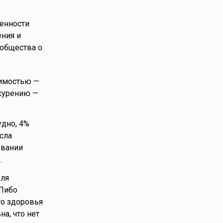
ненности
ения и
 общества о
симостью —
 курению —
удно, 4%
сла
овании
.
для
 Либо
го здоровья
на, что нет