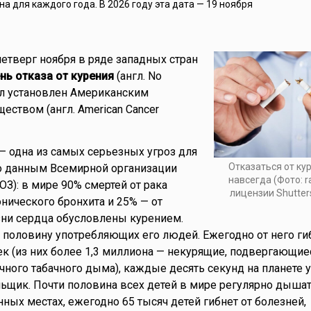
а для каждого года. В 2026 году эта дата — 19 ноября
четверг ноября в ряде западных стран
нь отказа от курения
(англ. No
ыл установлен Американским
еством (англ. American Cancer
— одна из самых серьезных угроз для
Отказаться от кур
о данным Всемирной организации
навсегда (Фото: r
ОЗ): в мире 90% смертей от рака
лицензии Shutter
онического бронхита и 25% — от
ни сердца обусловлены курением.
и половину употребляющих его людей. Ежегодно от него ги
к (из них более 1,3 миллиона — некурящие, подвергающие
ного табачного дыма), каждые десять секунд на планете 
ьщик. Почти половина всех детей в мире регулярно дыша
ых местах, ежегодно 65 тысяч детей гибнет от болезней,