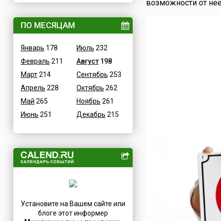
возможности от нее
ВОВ
Дания
Водные
ПО МЕСЯЦАМ
Египет
Гастрономические
Зимбабве
Январь
178
Июль
232
Детские
Израиль
Февраль
211
Август
198
В честь икон
Индия
Март
214
Сентябрь
253
Дни памяти святых
Иордания
Апрель
228
Октябрь
262
Конституционные
Ирак
Май
265
Ноябрь
261
Культурные
Иран
Июнь
251
Декабрь
215
Масс-медийные
Ирландия
Молодежные
Исландия
Научно-технические
Испания
Независимые
Италия
Необычные
Йемен
Природные
Казахстан
Медицинские
Камерун
Установите на Вашем сайте или
Посты
Канада
блоге этот информер