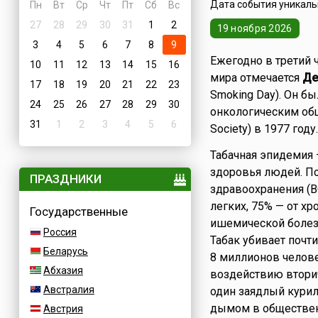
Дата события уникальн
Пн
Вт
Ср
Чт
Пт
Сб
Вс
27
28
29
30
31
1
2
19 ноября 2026
3
4
5
6
7
8
9
Ежегодно в третий 
10
11
12
13
14
15
16
мира отмечается
Де
17
18
19
20
21
22
23
Smoking Day). Он б
24
25
26
27
28
29
30
онкологическим общ
31
1
2
3
4
5
6
Society) в 1977 году.
Табачная эпидемия 
здоровья людей. П
ПРАЗДНИКИ
здравоохранения (В
легких, 75% — от хр
Государственные
ишемической болез
Россия
Табак убивает почт
Беларусь
8 миллионов челове
Абхазия
воздействию вторич
Австралия
один заядлый курил
дымом в общественн
Австрия