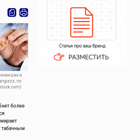
ения раз и
angizzz, по
stock.com)
бнет более
ся
умирает
т табачным