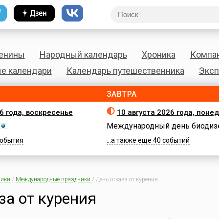
енины
Народный календарь
Хроника
Компа
е календари
Календарь путешественника
Эксп
ЗАВТРА
26 года, воскресенье
10 августа 2026 года, поне
Международный день биодиз
 события
...а также еще 40 событий
ики
/
Международные праздники
/
День отказа от курения
за от курения