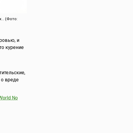
.. (Фото:
ровью, и
то курение
тительские,
 о вреде
World No