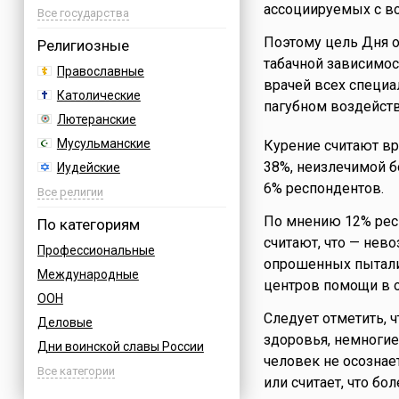
ассоциируемых с во
Азербайджан
Все государства
Албания
Поэтому цель Дня о
Религиозные
Аргентина
табачной зависимос
Православные
врачей всех специа
Армения
Католические
пагубном воздейств
Афганистан
Лютеранские
Багамы
Мусульманские
Курение считают в
Бахрейн
38%, неизлечимой б
Иудейские
Бельгия
6% респондентов.
Буддийские
Все религии
Болгария
Индуизм
По мнению 12% респ
По категориям
Босния
Бахаи
считают, что — нев
Профессиональные
Бразилия
опрошенных пыталис
Зороастризм
Международные
Великобритания
центров помощи в о
Славянские
ООН
Венгрия
Языческие
Следует отметить, 
Деловые
Вьетнам
здоровья, немногие
Дни воинской славы России
Германия
человек не осознае
Армейские
Все категории
Греция
или считает, что бо
Величественные
Грузия