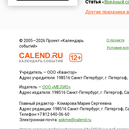
Статья
«
Вредный со
Нигерия
Другие праздники 
Нидерланды
Новая Зеландия
Норвегия
ОАЭ
О проекте
© 2005—2026 Проект «Календарь
Оман
событий»
Условия исп
Пакистан
Палестина
Панама
Учредитель — ООО «Квантор»
Перу
Адрес учредителя: 198516 Санкт-Петербург, г. Петергоф, Са
Польша
Издатель —
ООО «МЕДИО»
Португалия
Адрес издателя: 198516 Санкт-Петербург, г. Петергоф, Санк
Румыния
Главный редактор - Комарова Мария Сергеевна
США
Адрес редакции:
198516
Санкт-Петербург, г. Петергоф
,
Са
Телефон:
+7 812 640-06-60
Саудовская Аравия
Электронная почта:
askme@calend.ru
Сербия