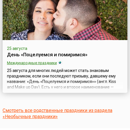
25 августа
День «Поцелуемся и помиримся»
Международные праздники
25 августа для многих людей может стать знаковым
праздником, если они последуют призыву, давшему ему
название: «День «Поцелуемся и помиримся»» (англ. Kiss
and Make up Day). Есть у него и второе наименование —
День примирительного поцелуя.Поцелуй — один из
наиболее сильных, трогательных и нежных способов
выражения чувств между близкими людьми:
влюблёнными, родственниками, родителями и детьми, д...
Смотреть все родственные праздники из раздела
«Необычные праздники»