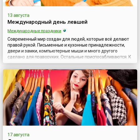
13 августа
Международный день левшей
Международные праздники
Современный мир создан для людей, которые всё делают
правой рукой. Письменные и кухонные принадлежности,
двери и замки, компьютерные мыши и много другого
сделано для праворуких. Остальные приспосабливаются. К
счастью, леворуких школьников уже не заставляют писать
правой рукой, но и в настоящее время встречаются
некоторые родители, воспитатели или даже учителя,
которые пытаются переучить «неправиль...
17 августа