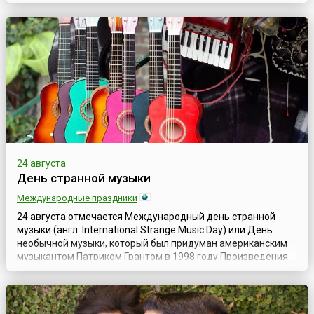
Всемирный день лени.На первый взгляд, лень – один из
неприятных человеческих пороков. Однако, в случае с
праздником организаторы окрестили его так, конечно же, в
шутку. Речь идёт о совершенн...
24 августа
День странной музыки
Международные праздники
24 августа отмечается Международный день странной
музыки (англ. International Strange Music Day) или День
необычной музыки, который был придуман американским
музыкантом Патриком Грантом в 1998 году.Произведения
этого композитора представляют собой синтез различных
жанров и стилей — от популярной и классической музыки
до пост-панка, эмбиента и этнической музыки. В начале
своей творческой карьер...