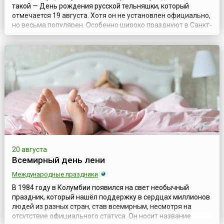
такой — День рождения русской тельняшки, который
отмечается 19 августа. Хотя он не установлен официально,
но весьма популярен. Особенно широко празднуют в Санкт-
Петербурге, где энтузиасты отмечают его как собственную
традицию. Тельняшка (в народе также — тельник) —
нательная полосатая рубаха (отсюда и название), которую
как предмет унифор...
20 августа
Всемирный день лени
Международные праздники
В 1984 году в Колумбии появился на свет необычный
праздник, который нашёл поддержку в сердцах миллионов
людей из разных стран, став всемирным, несмотря на
отсутствие официального статуса. Он носит название