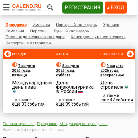
РЕГИСТРАЦИЯ
ВХОД
Праздники
Именины
Народный календарь
Хроника
Компании
Персоны
Лунный календарь
Производственные календари
Календарь путешественника
Экспертные материалы
СЕГОДНЯ
ЗАВТРА
ПОСЛЕЗАВТРА
7 августа
8 августа
9 августа
2026 года,
2026 года,
2026 года,
пятница
суббота
воскресенье
Международный
День
День
день пива
физкультурника
строителя
в России
...а также
...а также
...а также
еще 42 события
еще 33 события
еще 39 событий
Главная страница
/
Праздники
/
Международные праздники
/
Всемирный день рекордов Гиннесса