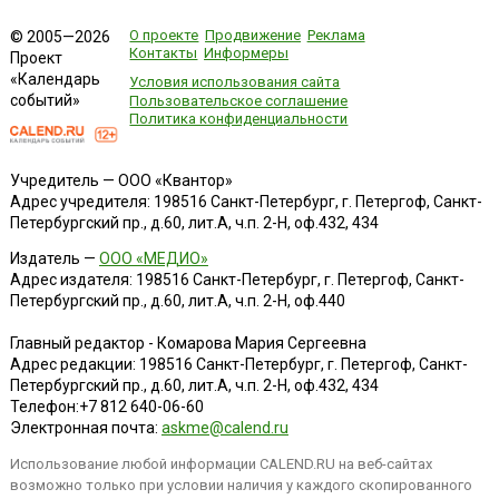
О проекте
Продвижение
Реклама
© 2005—2026
Контакты
Информеры
Проект
«Календарь
Условия использования сайта
событий»
Пользовательское соглашение
Политика конфиденциальности
Учредитель — ООО «Квантор»
Адрес учредителя: 198516 Санкт-Петербург, г. Петергоф, Санкт-
Петербургский пр., д.60, лит.А, ч.п. 2-Н, оф.432, 434
Издатель —
ООО «МЕДИО»
Адрес издателя: 198516 Санкт-Петербург, г. Петергоф, Санкт-
Петербургский пр., д.60, лит.А, ч.п. 2-Н, оф.440
Главный редактор - Комарова Мария Сергеевна
Адрес редакции:
198516
Санкт-Петербург, г. Петергоф
,
Санкт-
Петербургский пр., д.60, лит.А, ч.п. 2-Н, оф.432, 434
Телефон:
+7 812 640-06-60
Электронная почта:
askme@calend.ru
Использование любой информации CALEND.RU на веб-сайтах
возможно только при условии наличия у каждого скопированного