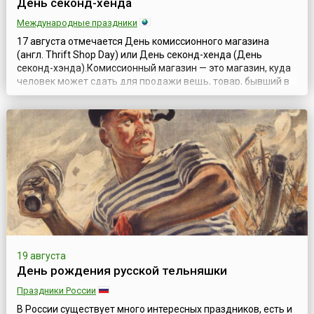
День секонд-хенда
Международные праздники
17 августа отмечается День комиссионного магазина
(англ. Thrift Shop Day) или День секонд-хенда (День
секонд-хэнда).Комиссионный магазин — это магазин, куда
человек может сдать для продажи вещь, товар, бывший в
употреблении, подержанный, практически новый или даже
новый, в котором отсутствует необходимость. Хозяин
комиссионного магазина проверяет состояние товара
перед тем, как принять его у в...
19 августа
День рождения русской тельняшки
Праздники России
В России существует много интересных праздников, есть и