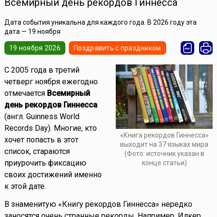
Всемирный день рекордов Гиннесса
Дата события уникальна для каждого года. В 2026 году эта
дата — 19 ноября
19 ноября 2026
Поздравить с праздником
С 2005 года в третий
четверг ноября ежегодно
отмечается
Всемирный
день рекордов Гиннесса
(англ. Guinness World
Records Day). Многие, кто
«Книга рекордов Гиннесса»
хочет попасть в этот
выходит на 37 языках мира
список, стараются
(Фото: источник указан в
приурочить фиксацию
конце статьи)
своих достижений именно
к этой дате.
В знаменитую «Книгу рекордов Гиннесса» нередко
заносятся очень странные рекорды. Например, Илкер