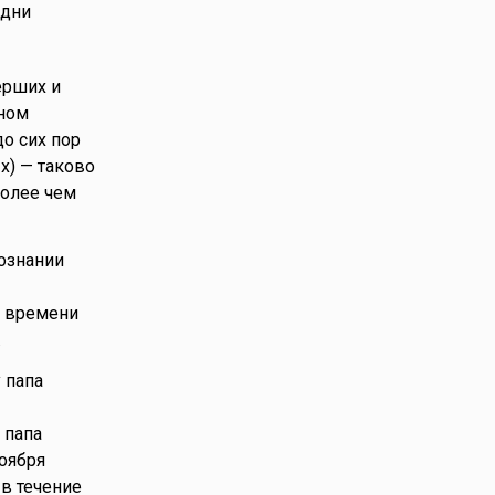
 дни
ерших и
дном
о сих пор
х) — таково
более чем
ознании
о времени
.
у папа
 папа
ноября
 в течение