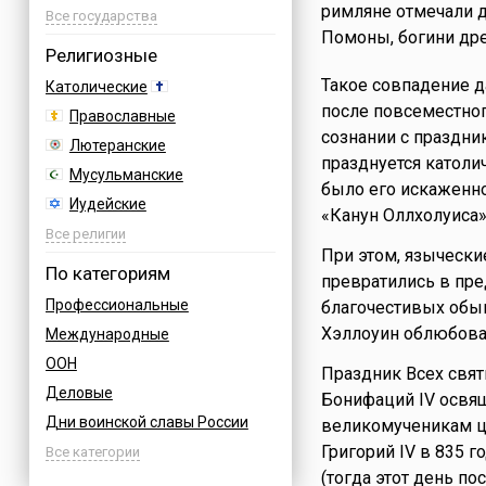
римляне отмечали д
Азербайджан
Все государства
Помоны, богини др
Албания
Религиозные
Аргентина
Такое совпадение 
Католические
Армения
после повсеместног
Православные
Афганистан
сознании с праздни
Лютеранские
Багамы
празднуется католич
Мусульманские
было его искаженно
Бахрейн
Иудейские
«Канун Оллхолуиса»
Бельгия
Буддийские
Все религии
Болгария
При этом, язычески
Индуизм
По категориям
Босния
превратились в пре
Бахаи
Профессиональные
благочестивых обы
Бразилия
Зороастризм
Хэллоуин облюбова
Международные
Великобритания
Славянские
ООН
Венгрия
Праздник Всех свя
Языческие
Деловые
Вьетнам
Бонифаций IV освя
Дни воинской славы России
великомученикам це
Германия
Григорий IV в 835 г
Армейские
Все категории
Греция
(тогда этот день п
Величественные
Грузия