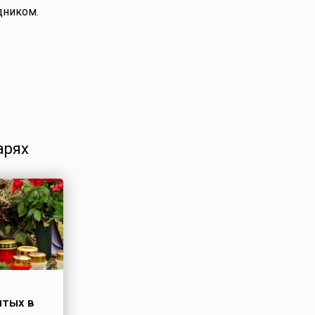
дником.
арях
ятых в