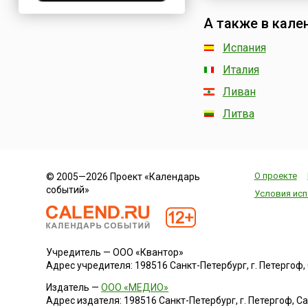
в который церкви
Нигерия
А также в кале
прославляют Бога и
Нидерланды
святых, известных и
Испания
Новая Зеландия
неизвестных, праздн
ноября.Его происхо
Италия
Норвегия
берет свои истоки и
ОАЭ
чествований мучени
Ливан
имена были неизвес
Оман
Литва
11 веке кроме мучен
Пакистан
этот день было реш
чествовать всех свя
Палестина
средневековой Англ
Панама
праздник был извест
О проекте
© 2005—2026 Проект «Календарь
Перу
«Все Освящающи...
событий»
Условия исп
Польша
Португалия
Румыния
Учредитель — ООО «Квантор»
США
Адрес учредителя: 198516 Санкт-Петербург, г. Петергоф, Са
Саудовская Аравия
Издатель —
ООО «МЕДИО»
Сербия
Адрес издателя: 198516 Санкт-Петербург, г. Петергоф, Санк