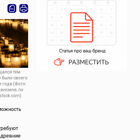
щался тем
е было своего
е года (Фото:
aviciene, по
stock.com)
можность
 требуют
 древние