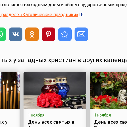
н он является выходным днем и общегосударственным праз
 разделе «Католические праздники»
ятых у западных христиан в других календ
1 ноября
1 ноября
х у
День всех святых в
День всех св