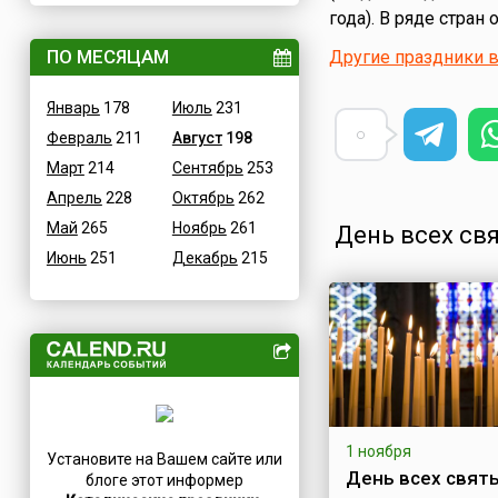
года). В ряде стра
ВОВ
Дания
Водные
ПО МЕСЯЦАМ
Другие праздники в
Египет
Гастрономические
Зимбабве
Январь
178
Июль
231
Детские
Израиль
Февраль
211
Август
198
В честь икон
Индия
Март
214
Сентябрь
253
Дни памяти святых
Иордания
Апрель
228
Октябрь
262
Конституционные
Ирак
Май
265
Ноябрь
261
День всех св
Культурные
Иран
Июнь
251
Декабрь
215
Масс-медийные
Ирландия
Молодежные
Исландия
Научно-технические
Испания
Независимые
Италия
Необычные
Йемен
Природные
Казахстан
Медицинские
Камерун
1 ноября
Установите на Вашем сайте или
Посты
День всех святы
Канада
блоге этот информер