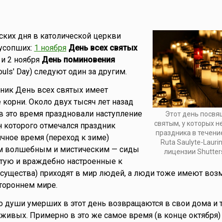
ких дня в католической церкви
усопших:
1 ноября
День всех святых
y) и 2 ноября
День поминовения
Souls' Day) следуют один за другим.
ник День всех святых имеет
 корни. Около двух тысяч лет назад
в это время праздновали наступление
Этот день посвя
святым, у которых н
ун которого отмечался праздник
праздника в течени
ичное время (переход к зиме)
Ruta Saulyte-Laurin
м волшебным и мистическим — сиды
лицензии Shutter
астую и враждебно настроенные к
ущества) приходят в мир людей, а люди тоже имеют воз
тороннем мире.
то души умерших в этот день возвращаются в свои дома и
живых. Примерно в это же самое время (в конце октября)