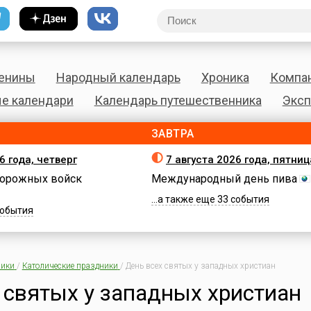
енины
Народный календарь
Хроника
Компа
е календари
Календарь путешественника
Эксп
ЗАВТРА
6 года, четверг
7 августа 2026 года, пятниц
орожных войск
Международный день пива
...а также еще 33 события
 события
ики
/
Католические праздники
/
День всех святых у западных христиан
 святых у западных христиан