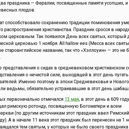
ва праздника — Фералии, посвященные памяти усопших, и
евесных плодов.
дат способствовало сохранению традиции поминовения ум
о распространения христианства. Праздник сросся в наро
ком церковным. Так появился День всех святых, который д
еской церковью 1 ноября. All hallow ees (Месса всех святы
е староанглийское название, так что «Хэллоуин» — это не 
.
е представления о сидах в средневековом христианском с
дставления о нечистой силе, выходящей в этот день пугать
вателей. Именно поэтому в эпохи Средневековья и Новог
ли ведьмы, обязательно устраивавшие в этот день шабаш
тых первоначально отмечался
13 мая
, в этот день в 609 год
щал римскую ротонду, посвященную Богоматери и всем
ркви (по другим источникам этот праздник ввел Римский
оду). А в начале 11 века этот праздник был перенесен на 1 
освящался тем святым, у которых не было своего праздника