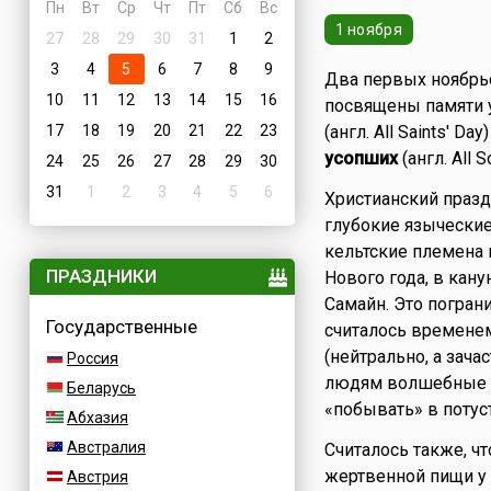
Пн
Вт
Ср
Чт
Пт
Сб
Вс
1 ноября
27
28
29
30
31
1
2
3
4
5
6
7
8
9
Два первых ноябрьс
10
11
12
13
14
15
16
посвящены памяти 
17
18
19
20
21
22
23
(англ. All Saints' Da
усопших
(англ. All 
24
25
26
27
28
29
30
31
1
2
3
4
5
6
Христианский празд
глубокие языческие
кельтские племена 
ПРАЗДНИКИ
Нового года, в кан
Самайн. Это погран
Государственные
считалось времене
(нейтрально, а зач
Россия
людям волшебные с
Беларусь
«побывать» в потус
Абхазия
Австралия
Считалось также, ч
жертвенной пищи у 
Австрия