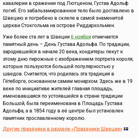
кавалерии в сражении под Лютценом, Густав Адольф
погиб. Его забальзамированное тело было доставлено в
Швецию и погребено в склепе в самой знаменитой
церкви Стокгольма на острове Риддархольмен.
Уже более ста лет в Швеции
6 ноября
отмечается
памятный день – День Густава Адольфа. По традиции,
зародившейся в начале 20 века, кондитеры пекут к
этому дню пирожные с изображением портрета короля,
которые пользуются большой популярностью у
шведов. Считается, что родилась эта традиция в
Гётеборге, основанном самим монархом. Здесь же в 19
веке по инициативе жителей главная площадь,
именовавшаяся по устоявшейся в стране традиции
Большой, была переименована в Площадь Густава
Адольфа, а в 1854 году в её центре был установлен
памятник прославленному королю.
Другие праздники в разделе «Праздники Швеции»