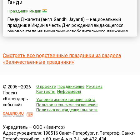
Ганди
Праздники Индии
Ганди Джаянти (англ. Gandhi Jayanti) — национальный
праздник в Индии в честь Дня рождения выдающегося
руководителя национально-освободительного движения
индийского народа Мохандаса Карамчанда Ганди (англ.
Mohandas Karamchand Gandhi) — официально названного в
Индии Отцом нации. Праздник ежегодно отмечается 2
Смотреть все родственные праздники из раздела
октября в стране повсеместно и является одним из трех
официально провозглашенных национальн...
«Величественные праздники»
О проекте
Продвижение
Реклама
© 2005—2026
Контакты
Информеры
Проект
«Календарь
Условия использования сайта
событий»
Пользовательское соглашение
Политика конфиденциальности
Учредитель — ООО «Квантор»
Адрес учредителя: 198516 Санкт-Петербург, г. Петергоф, Санкт-
Петербургский пр., д.60, лит.А, ч.п. 2-Н, оф.432, 434