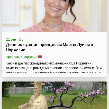
опираясь на литовских и русских бояр, живших в русских
областях Литвы, боролся за неза...
22 сентября
День рождения принцессы Марты Луизы в
Норвегии
Праздники Норвегии
Как и в других скандинавских монархиях, в Норвегии
отмечаются дни рождения членов королевской семьи. Эти
дни называют флаг-днями (праздники и памятные даты, в
честь которых в установленных законодательством местах
поднимается государственный флаг).22 сентября в
Норвегии отмечается День рождения принцессы Марты
Луизы (норв. Märtha Louise, 22 сентября 1971 года),
старшей дочери короля Норвегии Х...