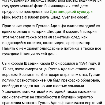
установленных законодательством местах поднимается
государственный флаг. В Финляндии к этой дате
приурочено празднование
Дня шведской культуры
(фин. Ruotsalaisuuden päivä, швед. Svenska dagen).
Правление короля Густава Адольфа считается одной из
ярких страниц в истории Швеции. В мировой истории
этот человек также оставил заметный след, как
выдающийся политик, полководец и реформатор.
Память о нём хранят благодарные потомки, а также все
граждане Швеции по сей день.
Сын короля Швеции Карла IX он родился в 1594 году. В
17 лет, посте смерти отца, Густав Адольф становится
королём. Воспитание, благодаря стараниям отца, Густав
получил разностороннее. Он был прекрасно образован,
свободно владел пятью или шестью языками.
Увлечение математикой и историей также наложили
свой отпечаток на способности и будущий характер
правления монарха. Густав Адольф занимался верховой