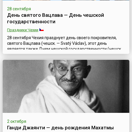
28 сентября
День святого Вацлава — День чешской
государственности
Праздники Чехии
28 сентября Чехия празднует день своего покровителя,
святого Вацлава (чешск. — Svatý Václav), этот день
является также Днем чешской государственности (чешск.
Den české státnosti). В стране это государственный
праздник. Официально он был учрежден в стране Палатой
депутатов в 2000 году.Вацлав (907–935) из рода
Пржемысловичей, сын герцога Вратислава и язычницы
Драгомиры, был князем чешским с 924 ...
2 октября
Ганди Джаянти — день рождения Махатмы