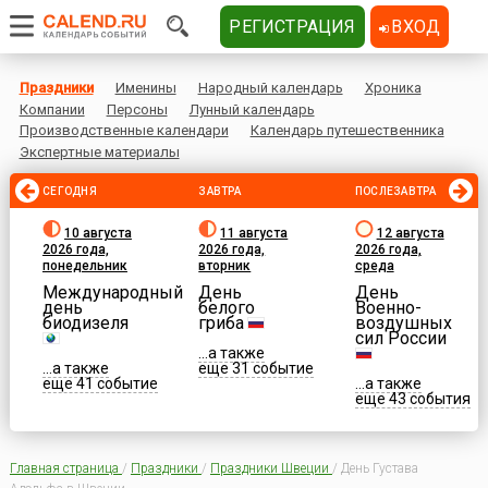
РЕГИСТРАЦИЯ
ВХОД
Праздники
Именины
Народный календарь
Хроника
Компании
Персоны
Лунный календарь
Производственные календари
Календарь путешественника
Экспертные материалы
СЕГОДНЯ
ЗАВТРА
ПОСЛЕЗАВТРА
10 августа
11 августа
12 августа
2026 года,
2026 года,
2026 года,
понедельник
вторник
среда
Международный
День
День
день
белого
Военно-
биодизеля
гриба
воздушных
сил России
...а также
...а также
еще 31 событие
еще 41 событие
...а также
еще 43 события
Главная страница
/
Праздники
/
Праздники Швеции
/
День Густава