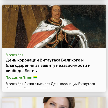
Иштван (Стефан) I был официально коронован 20 августа
1000 года (годы правления 1000—1038). Иштван I правил
справедливо, щедро, мудро и заложи...
8 сентября
День коронации Витаутаса Великого и
благодарения за защиту независимости и
свободы Литвы
Праздники Литвы
8 сентября Литва отмечает День коронации Витаутаса
Великого и благодарения за защиту независимости и
свободы Великого княжества Литовского от Речи
Посполитой.Витаутас, или Витовт (лит. Vytautas, 1350—
1430), с 1392 года великий князь Литвы, сын Кейстута.
После унии Литвы с Польшей 1385 года Витаутас (Витовт),