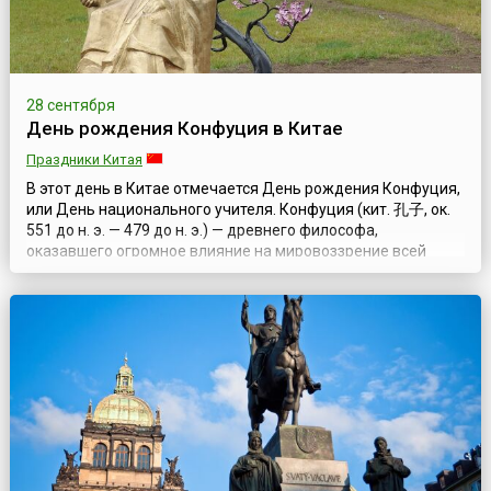
28 сентября
День рождения Конфуция в Китае
Праздники Китая
В этот день в Китае отмечается День рождения Конфуция,
или День национального учителя. Конфуция (кит. 孔子, ок.
551 до н. э. — 479 до н. э.) — древнего философа,
оказавшего огромное влияние на мировоззрение всей
китайской цивилизации, — китайцы чтят уже более двух с
половиной тысяч лет. Конфуцианская философия
подразумевает самовоспитание, базирующееся на пяти
добродетелях: добросердечии, справе...