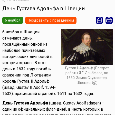
Адольфа в Швеции
День Густава Адольфа в Швеции
6 ноября
Поздравить с праздником
6 ноября в Швеции
отмечают день,
посвящённый одной из
наиболее почитаемых
исторических личностей в
истории страны. В этот
Густав II Адольф (Портрет
день в 1632 году погиб в
работы Я.Г. Эльбфаса, ок.
сражении под Лютценом
1630, Замок Скуклостер,
король Густав II Адольф
Швеция,
)
(швед. Gustav II Adolf, 1594-
1632), правивший страной с 1611 по 1632 годы.
День Густава Адольфа
(швед. Gustav Adolfsdagen) –
один из официальных флаг-дней, в честь которых в