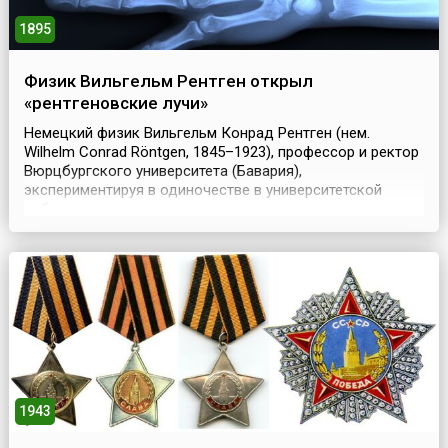
1895
Физик Вильгельм Рентген открыл
«рентгеновские лучи»
Немецкий физик Вильгельм Конрад Рентген (нем.
Wilhelm Conrad Röntgen, 1845–1923), профессор и ректор
Вюрцбургского университета (Бавария),
экспериментируя в одиночестве в университетской
лаборатории, неожиданно открыл «всепроникающие»
лучи, которые во всем мире вслед за ним теперь
называют «Х-лучами» («Икс-лучами»), а в России –
«рентгеновыми» или «рентгеновскими». А дело было так.
8 ноября 18...
1943