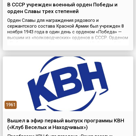
В СССР учрежден военный орден Победы и
орден Славы трех степеней
Орден Славы для награждения рядового и
сержантского состава Красной Армии был учрежден 8
ноября 1943 года в один день с орденом «Победа» —
высшим из «полководческих» орденов в СССР. Орденом
«Победа» дважды были награждены И.В. Сталин, Г.К.
Жуков, А.М. Василевский. В 1978 году в нарушение
статута ордена им был награжден генсек ЦК КПСС Л.И.
Брежнев. Орден Славы имел несколько особенностей,
к...
1961
Вышел в эфир первый выпуск программы КВН
(«Клуб Веселых и Находчивых»)