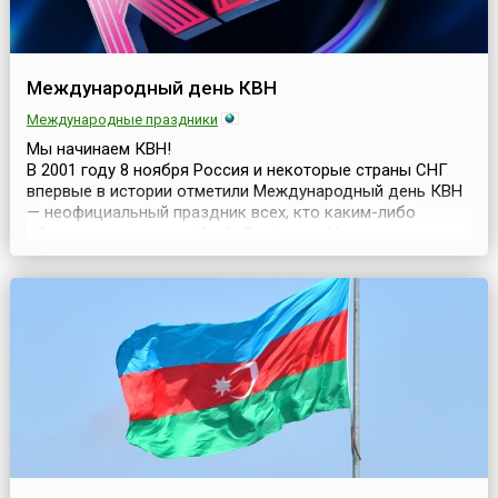
Международный день КВН
Международные праздники
Мы начинаем КВН!
В 2001 году 8 ноября Россия и некоторые страны СНГ
впервые в истории отметили Международный день КВН
— неофициальный праздник всех, кто каким-либо
образом причастен к Клубу Весёлых и Находчивых
(КВН). И с тех пор отмечают его ежегодно.Идея
праздника была предложена президентом
международного клуба КВН Александром Масляковым,
а дата празднования выбрана в честь годовщи...