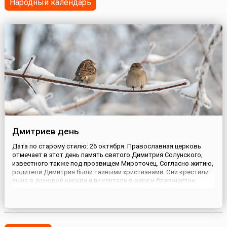
Народный календарь
Фессалоникийской об...
Дмитриев день
Дата по старому стилю: 26 октября. Православная церковь
отмечает в этот день память святого Димитрия Солунского,
известного также под прозвищем Мироточец. Согласно житию,
родители Димитрия были тайными христианами. Они крестили
сына в домовой церкви и воспитали в вере и благочестии.
После смерти отца Димитрий занял его место, став
проконсулом Фессалоник. В этой должности он проявил себя
как открыт...