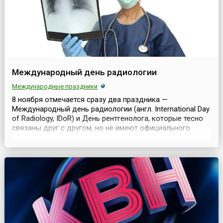
Международный день радиологии
Международные праздники
8 ноября отмечается сразу два праздника —
Международный день радиологии (англ. International Day
of Radiology, IDoR) и День рентгенолога, которые тесно
связаны друг с другом, но не имеют официального
статуса, хотя один из них инициирован крупными научно-
исследовательскими обществами.Оба праздника
связаны с важной датой и событием в истории физики и
медицины. Дело в том, что 8 ноября 1895 года ...