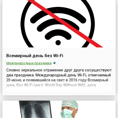
более известным. Это говорит о стремлении
активистов...
Всемирный день без Wi-Fi
Международные праздники
Словно зеркальное отражение друг друга сосуществуют
два праздника: Международный день Wi-Fi, отмечаемый
20 июня, и появившийся на свет в 2016 году Всемирный
день без Wi-Fi (англ. World Day Without Wifi), дата
проведения которого установлена на 8 ноября. Многие
технологии, прочно вошедшие в повседневную жизнь
людей, вызывают немало опасений, связанных с
влиянием прогрессивных тенденций на здоро...