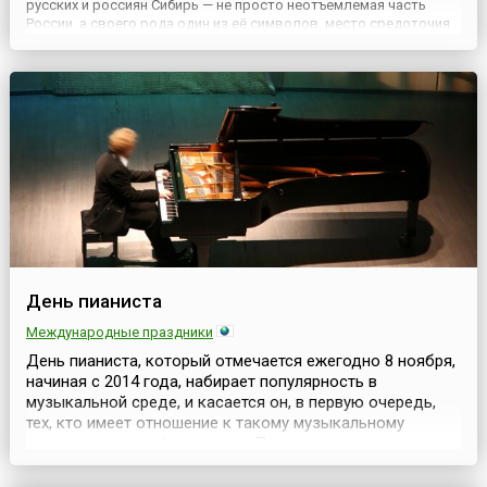
русских и россиян Сибирь — не просто неотъемлемая часть
России, а своего рода один из её символов, место средоточия
природной и ресурсной силы, духовной крепости. Поэтому не
удивительно, что существует и праздник, посвященный эт...
День пианиста
Международные праздники
День пианиста, который отмечается ежегодно 8 ноября,
начиная с 2014 года, набирает популярность в
музыкальной среде, и касается он, в первую очередь,
тех, кто имеет отношение к такому музыкальному
инструменту, как фортепиано. Праздник не имеет
никаких официальных статусов, однако, благодаря
интернету и музыкальным сообществам, становится всё