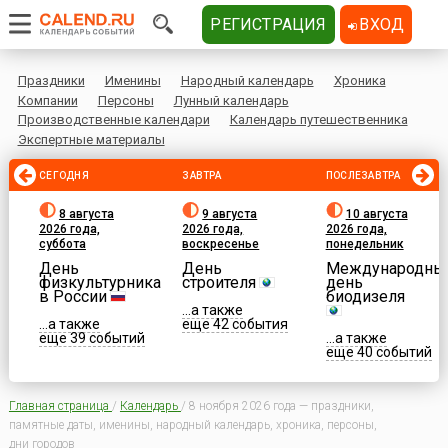
РЕГИСТРАЦИЯ
ВХОД
Праздники
Именины
Народный календарь
Хроника
Компании
Персоны
Лунный календарь
Производственные календари
Календарь путешественника
Экспертные материалы
СЕГОДНЯ
ЗАВТРА
ПОСЛЕЗАВТРА
8 августа
9 августа
10 августа
2026 года,
2026 года,
2026 года,
суббота
воскресенье
понедельник
День
День
Международны
физкультурника
строителя
день
в России
биодизеля
...а также
...а также
еще 42 события
еще 39 событий
...а также
еще 40 событий
Главная страница
/
Календарь
/
8 ноября 2026 года — праздники,
памятные даты, именины, народный календарь, хроника, персоны,
дни городов