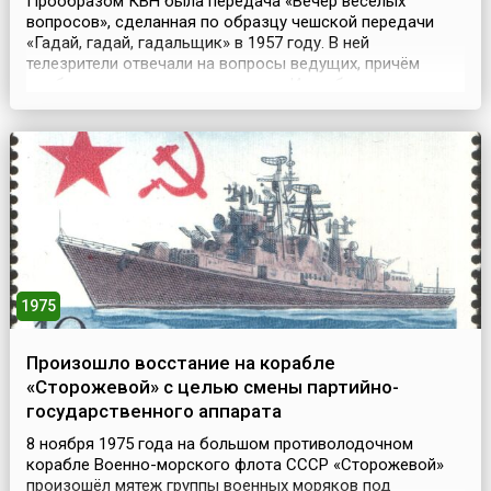
Прообразом КВН была передача «Вечер веселых
вопросов», сделанная по образцу чешской передачи
«Гадай, гадай, гадальщик» в 1957 году. В ней
телезрители отвечали на вопросы ведущих, причём
особенно приветствовался юмор. Идея была
совершенно новой для того времени. Впервые в
советской телепередаче участвовали не только
ведущие, но и зрители. К тому же «Вечер» шел в прямой
трансляции. Производила перед...
1975
Произошло восстание на корабле
«Сторожевой» с целью смены партийно-
государственного аппарата
8 ноября 1975 года на большом противолодочном
корабле Военно-морского флота СССР «Сторожевой»
произошёл мятеж группы военных моряков под