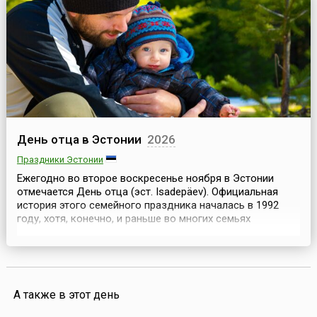
воскресенье ноября.Праздник урожая или Хасыл
байрамы, как е...
День отца в Эстонии
2026
Праздники Эстонии
Ежегодно во второе воскресенье ноября в Эстонии
отмечается День отца (эст. Isadepäev). Официальная
история этого семейного праздника началась в 1992
году, хотя, конечно, и раньше во многих семьях
устраивали праздничные дни в честь сильных и
любимых пап.Накануне ноябрьского праздника в
детских садах проходят тематические утренники, а в
школах — концерты для родителей. Дети вручают папам
самодел...
А также в этот день