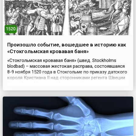
1520
Произошло событие, вошедшее в историю как
«Стокгольмская кровавая баня»
«Стокгольмская кровавая баня» (швед. Stockholms
blodbad) – массовая жестокая расправа, состоявшаяся
8-9 ноября 1520 года в Стокгольме по приказу датского
короля Кристиана II над сторонниками регента Швеции
Стена Стуре Младшего.История события такова:
влиятельный архиепископ Густав Тролле плёл интриги в
пользу Дании, за что был арестован и лишён сана. В
пылу жажды мести он подговорил Кристиана ...