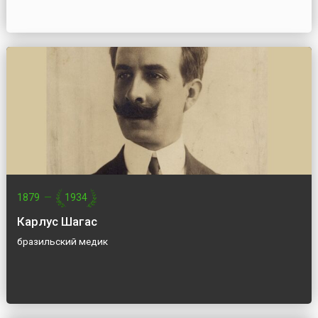
1879
—
1934
Карлус Шагас
бразильский медик