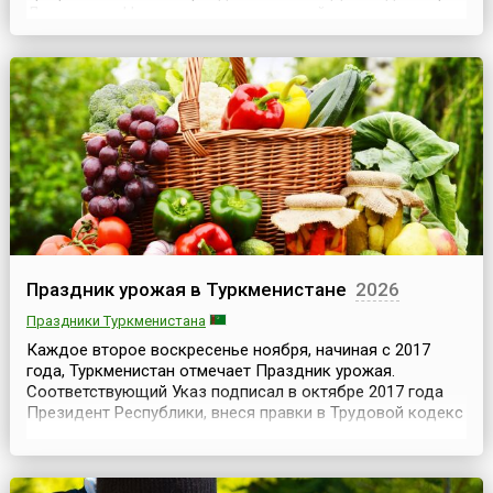
Дня учителя.Надо сказать, что данный
профессиональный праздник отмечали и ранее — так, с
1933 по 1949 год, китайские репортеры отмечали его 1
сентября, в память о том, что в этот день в 1933 году в
Китае был принят ...
Праздник урожая в Туркменистане
2026
Праздники Туркменистана
Каждое второе воскресенье ноября, начиная с 2017
года, Туркменистан отмечает Праздник урожая.
Соответствующий Указ подписал в октябре 2017 года
Президент Республики, внеся правки в Трудовой кодекс
и перечень праздничных и памятных дат, отмечаемых в
Туркменистане.До этого момента традиционное
празднество отмечалось каждое последнее