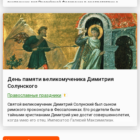
внутренних дел Российской Федерации в соответствии с
приказом министра внутренних дел РФ от 17 марта 2017 года №
135. Раньше на основании приказа МВД России от 26 октября
2011 года № 1101 он назывался "День памяти погибших при
исполнении служебных обязанностей (обязанностей военной
службы) с...
День памяти великомученика Димитрия
Солунского
Православные праздники
Святой великомученик Димитрий Солунский был сыном
римского проконсула в Фессалониках. Его родители были
тайными христианами.Димитрий уже достиг совершеннолетия,
когда умер его отец. Император Галерий Максимилиан,
вступивший на престол в 305 году, вызвал юношу к себе и,
убедившись в его образованности и военно-административных
способностях, назначил на место отца проконсулом