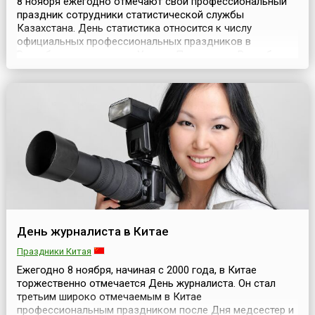
8 ноября ежегодно отмечают свой профессиональный
праздник сотрудники статистической службы
Казахстана. День статистика относится к числу
официальных профессиональных праздников в
Республике, установлен Указом Президента Республики
Казахстан от 20 января 1998 года № 3827. В качестве
даты празднования выбрано 8 ноября, так как именно в
этот день в 1920 году была образована служба
статистики в Ка...
День журналиста в Китае
Праздники Китая
Ежегодно 8 ноября, начиная с 2000 года, в Китае
торжественно отмечается День журналиста. Он стал
третьим широко отмечаемым в Китае
профессиональным праздником после Дня медсестер и