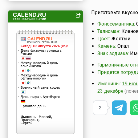
Приготовьте вкусн
Фоносемантика:
С
Талисман:
Кленов
Цвет:
Желтый
Камень:
Опал
Знак зодиака:
Имя
Гармоничные отн
Придется потруди
Именины:
19 ию
23 декабря
(поче
2