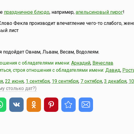
ое
праздничное блюдо
, например,
апельсиновый пирог
!
лово Фекла производит впечатление чего-то слабого, жен
ый лист
 подойдет Овнам, Львам, Весам, Водолеям.
ошения с обладателями имени:
Аркадий
,
Вячеслав
ться, строя отношения с обладателями имени:
Давид
,
Рост
ня
,
22 июня
,
1 сентября
,
19 сентября
,
7 октября
,
3 декабря
,
10
му столько дат?)