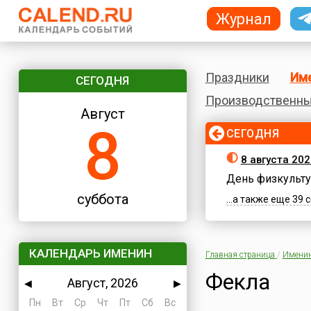
Журнал
Праздники
Им
СЕГОДНЯ
Производственны
Август
8
СЕГОДНЯ
8 августа 202
День физкульту
суббота
...а также еще 39
КАЛЕНДАРЬ ИМЕНИН
Главная страница
/
Имени
Фекла
Август, 2026
◀
▶
Пн
Вт
Ср
Чт
Пт
Сб
Вс