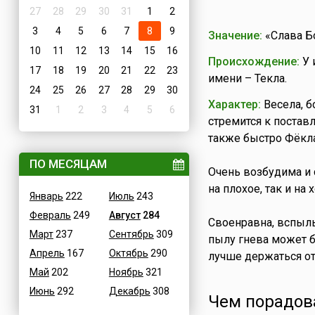
27
28
29
30
31
1
2
3
4
5
6
7
8
9
Значение:
«Слава Б
10
11
12
13
14
15
16
Происхождение:
У 
17
18
19
20
21
22
23
имени – Текла.
24
25
26
27
28
29
30
Характер:
Весела, б
31
1
2
3
4
5
6
стремится к поставл
также быстро Фёкла
ПО МЕСЯЦАМ
Очень возбудима и 
на плохое, так и на 
Январь
222
Июль
243
Февраль
249
Август
284
Своенравна, вспыль
Март
237
Сентябрь
309
пылу гнева может б
Апрель
167
Октябрь
290
лучше держаться от
Май
202
Ноябрь
321
Июнь
292
Декабрь
308
Чем порадов