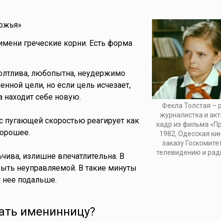
ожья»
имени греческие корни. Есть форма
олтлива, любопытна, неудержимо
енной цели, но если цель исчезает,
 находит себе новую.
Фекла Толстая – 
журналистка и акт
с пугающей скоростью реагирует как
кадр из фильма «Пр
хорошее.
1982, Одесская ки
заказу Госкомите
телевидению и ра
чива, излишне впечатлительна. В
ыть неуправляемой. В такие минуты
 нее подальше.
ать именинницу?