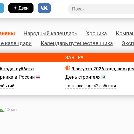
енины
Народный календарь
Хроника
Компа
е календари
Календарь путешественника
Эксп
ЗАВТРА
6 года, суббота
9 августа 2026 года, воскр
рника в России
День строителя
 событий
...а также еще 42 события
ны
/
Фекла