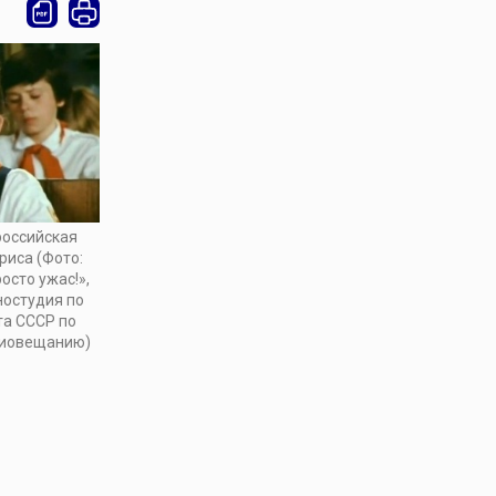
российская
риса (Фото:
осто ужас!»,
ностудия по
та СССР по
диовещанию)