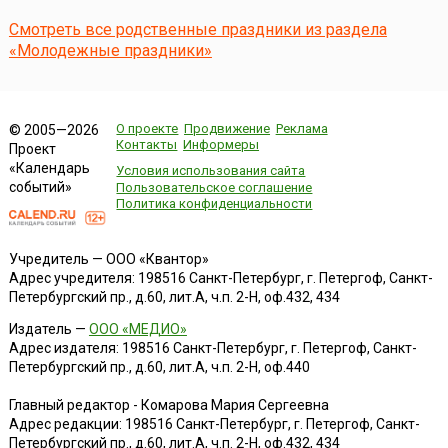
представление и верно, и нет.Дело в том, что Скаутское
движение, действительно появившееся на Зап...
Смотреть все родственные праздники из раздела
«Молодежные праздники»
О проекте
Продвижение
Реклама
© 2005—2026
Контакты
Информеры
Проект
«Календарь
Условия использования сайта
событий»
Пользовательское соглашение
Политика конфиденциальности
Учредитель — ООО «Квантор»
Адрес учредителя: 198516 Санкт-Петербург, г. Петергоф, Санкт-
Петербургский пр., д.60, лит.А, ч.п. 2-Н, оф.432, 434
Издатель —
ООО «МЕДИО»
Адрес издателя: 198516 Санкт-Петербург, г. Петергоф, Санкт-
Петербургский пр., д.60, лит.А, ч.п. 2-Н, оф.440
Главный редактор - Комарова Мария Сергеевна
Адрес редакции:
198516
Санкт-Петербург, г. Петергоф
,
Санкт-
Петербургский пр., д.60, лит.А, ч.п. 2-Н, оф.432, 434