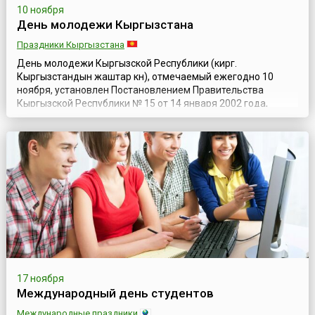
10 ноября
День молодежи Кыргызстана
Праздники Кыргызстана
День молодежи Кыргызской Республики (кирг.
Кыргызстандын жаштар күнү), отмечаемый ежегодно 10
ноября, установлен Постановлением Правительства
Кыргызской Республики № 15 от 14 января 2002 года,
принимая во внимание возрастающую роль молодого
поколения в реализации демократического курса
Кыргызской Республики и в целях дальнейшего развития
молодежной политики, а также по инициативе
общественного об...
17 ноября
Международный день студентов
Международные праздники