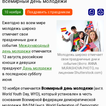
Всемирный день молодежи
10 ноября
Поздравить с праздником
Ежегодно во всем мире
молодежь широко
отмечает свои
праздничные дни и
события.
Международный
день молодежи
отмечается
Молодежь широко отмечает
12 августа, российские
свои праздничные дни и
юноши и девушки
события (Фото: ANNA
празднуют
День молодежи
MURASHOVA PHOTO, по
лицензии Shutterstock.com)
в последнюю субботу
июня.
10 ноября отмечается
Всемирный день молодежи
(англ.
World Youth Day, WYD), который установлен в честь
основания Всемирной федерации демократической
молодежи, ВФДМ (англ. World Federation of Democratic