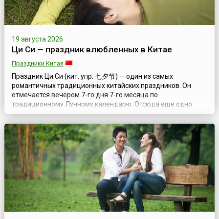
19 августа 2026
Ци Си — праздник влюбленных в Китае
Праздники Китая
Праздник Ци Си (кит. упр. 七夕节) — один из самых
романтичных традиционных китайских праздников. Он
отмечается вечером 7-го дня 7-го месяца по
традиционному Лунному календарю. Отсюда еще одно
название этого праздника — Фестиваль двойной семерки.
Праздник Ци Си тесно связан со сказанием о Пастухе и
Ткачихе — трогательной историей любви, дошедшей до
наших дней с незапамятных времен. В период династ...