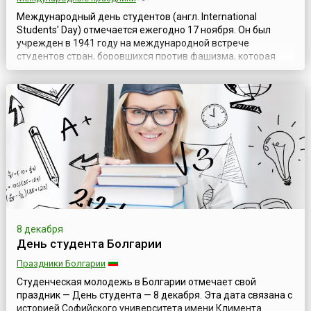
Международный день студентов (англ. International
Students' Day) отмечается ежегодно 17 ноября. Он был
учрежден в 1941 году на международной встрече
студентов стран, боровшихся против фашизма, которая
проходила в Лондоне (Великобритания), но отмечаться
начал с 1946 года. Дата установлена в память о чешских
студентах-патриотах.Конечно, этот праздник
ассоциируется с молодостью, романтикой и весе...
8 декабря
День студента Болгарии
Праздники Болгарии
Студенческая молодежь в Болгарии отмечает свой
праздник — День студента — 8 декабря. Эта дата связана с
историей Софийского университета имени Климента