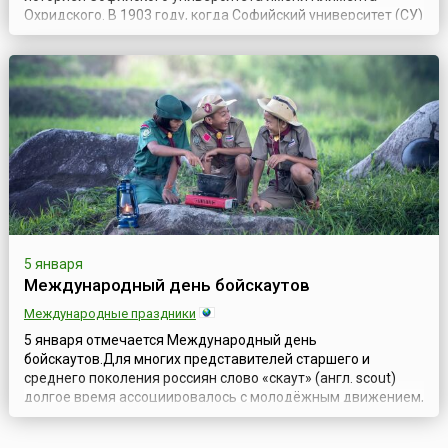
Охридского. В 1903 году, когда Софийский университет (СУ)
был единственным в Болгарии высшим учебным
заведением, академический совет при СУ решил объявить
8 декабря патронным праздником университета. По
церковному календарю именно тогда отмечал...
5 января
Международный день бойскаутов
Международные праздники
5 января отмечается Международный день
бойскаутов.Для многих представителей старшего и
среднего поколения россиян слово «скаут» (англ. scout)
долгое время ассоциировалось с молодёжным движением,
являвшимся частью культуры западного мира, аналогом
которого в России было пионерское движение. Это