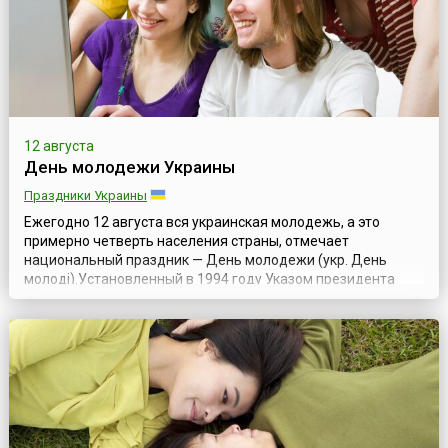
12 августа
День молодежи Украины
Праздники Украины
Ежегодно 12 августа вся украинская молодежь, а это
примерно четверть населения страны, отмечает
национальный праздник — День молодежи (укр. День
молоді).Установленный в 1994 году Указом президента
Украины № 323/94 по инициативе молодежных
объединений и организаций, изначально этот праздник
отмечался в последнее воскресенье июня, сохраняя
традицию со времён существования СССР, когда «День
совет...