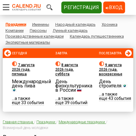
РЕГИСТРАЦИЯ
ВХОД
Праздники
Именины
Народный календарь
Хроника
Компании
Персоны
Лунный календарь
Производственные календари
Календарь путешественника
Экспертные материалы
СЕГОДНЯ
ЗАВТРА
ПОСЛЕЗАВТРА
7 августа
8 августа
9 августа
2026 года,
2026 года,
2026 года,
пятница
суббота
воскресенье
Международный
День
День
день пива
физкультурника
строителя
в России
...а также
...а также
...а также
еще 43 события
еще 33 события
еще 39 событий
Главная страница
/
Праздники
/
Международные праздники
/
Всемирный день молодежи