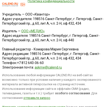
Политика конфиденциальности
Учредитель — ООО «Квантор»
Адрес учредителя: 198516 Санкт-Петербург, г. Петергоф, Санкт-
Петербургский пр., д.60, лит.А, ч.п. 2-Н, оф.432, 434
Издатель —
ООО «МЕДИО»
Адрес издателя: 198516 Санкт-Петербург, г. Петергоф, Санкт-
Петербургский пр., д.60, лит.А, ч.п. 2-Н, оф.440
Главный редактор - Комарова Мария Сергеевна
Адрес редакции:
198516
Санкт-Петербург, г. Петергоф
,
Санкт-
Петербургский пр., д.60, лит.А, ч.п. 2-Н, оф.432, 434
Телефон:
+7 812 640-06-60
Электронная почта:
askme@calend.ru
Использование любой информации CALEND.RU на веб-сайтах
возможно только при условии наличия у каждого скопированного
материала активной гиперссылки на страницу-источник.
Использование информации сайта в оффлайн-СМИ (радио,
телевидение, газеты и т.п.) требует
особого согласования
. Для
согласования
отправьте запрос
.
Изменить настройки конфиденциальности
(только для жителей