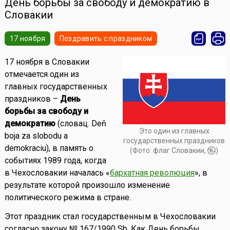
День борьбы за свободу и демократию в
Словакии
17 ноября
Поздравить с праздником
17 ноября в Словакии
отмечается один из
главных государственных
праздников –
День
борьбы за свободу и
демократию
(словац. Deň
Это один из главных
boja za slobodu a
государственных праздников
demokraciu), в память о
(Фото: флаг Словакии,
)
событиях 1989 года, когда
в Чехословакии началась «
бархатная революция
», в
результате которой произошло изменение
политического режима в стране.
Этот праздник стал государственным в Чехословакии
согласно закону № 167/1990 Sb. Как День борьбы