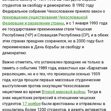
студентов за свободу и демократию. В 1992 году
Федеральное собрание Чехословакии приняло закон о
прекращении существования Чехословацкой
Федерации и разделении страны
, и с 1 января 1993 года
ее государствами-преемниками стали Чешская
Республика (ЧР) и Словацкая Республика (СР), и в обеих
этих странах праздник сохранился, но в 2000 году был
переименован в День борьбы за свободу и
демократию.
Важно отметить, что установлен праздник не только в
память о событиях 1989 года, известных как «Бархатная
революция», но и о тех, что произошли осенью 1939
года, когда прошли первые массовые студенческие
выступления против оккупации Чехословакии
нацистами во время
Второй мировой войны
. Тогда в
знак нацистских репрессий в отношении чешских
студентов
17 ноября
были арестованы и отправлены в
концлагерь более 1200 студентов, а девять активистов