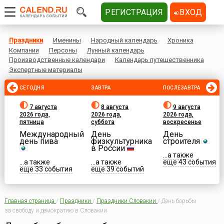
РЕГИСТРАЦИЯ
ВХОД
Праздники
Именины
Народный календарь
Хроника
Компании
Персоны
Лунный календарь
Производственные календари
Календарь путешественника
Экспертные материалы
СЕГОДНЯ
ЗАВТРА
ПОСЛЕЗАВТРА
7 августа
8 августа
9 августа
2026 года,
2026 года,
2026 года,
пятница
суббота
воскресенье
Международный
День
День
день пива
физкультурника
строителя
в России
...а также
...а также
...а также
еще 43 события
еще 33 события
еще 39 событий
Главная страница
/
Праздники
/
Праздники Словакии
/
День борьбы
за свободу и демократию в Словакии