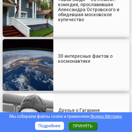
комедия, прославившая
Александра Островского и
обидевшая московское
купечество
30 интересных фактов о
космонавтике
Друзья о Гагарине
Мы собираем файлы cookie и применяем
Яндекс.Метрику
.
Подробнее
ПРИНЯТЬ