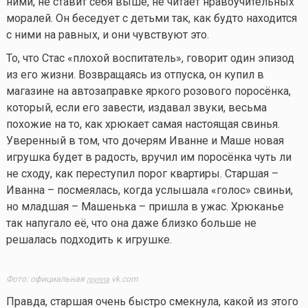
ними, не ставит себя выше, не читает нравоучительных
моралей. Он беседует с детьми так, как будто находится
с ними на равных, и они чувствуют это.
То, что Стас «плохой воспитатель», говорит один эпизод
из его жизни. Возвращаясь из отпуска, он купил в
магазине на автозаправке яркого розового поросёнка,
который, если его завести, издавал звуки, весьма
похожие на то, как хрюкает самая настоящая свинья.
Уверенный в том, что дочерям Иванне и Маше новая
игрушка будет в радость, вручил им поросёнка чуть ли
не сходу, как переступил порог квартиры. Старшая –
Иванна – посмеялась, когда услышала «голос» свиньи,
но младшая – Машенька – пришла в ужас. Хрюканье
так напугало её, что она даже близко больше не
решалась подходить к игрушке.
Фото: официальная
vk.com
группа
Правда, старшая очень быстро смекнула, какой из этого