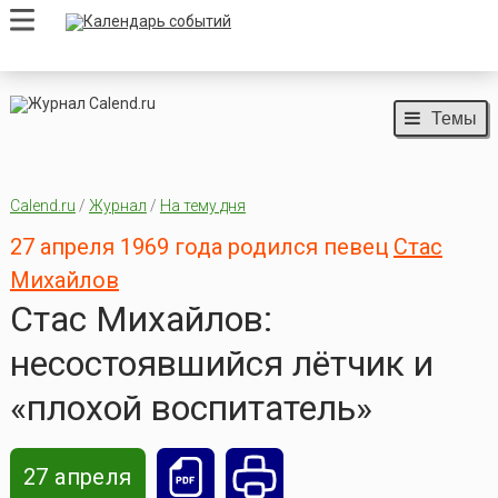
Темы
Calend.ru
/
Журнал
/
На тему дня
27 апреля 1969 года родился певец
Стас
Михайлов
Стас Михайлов:
несостоявшийся лётчик и
«плохой воспитатель»
27 апреля