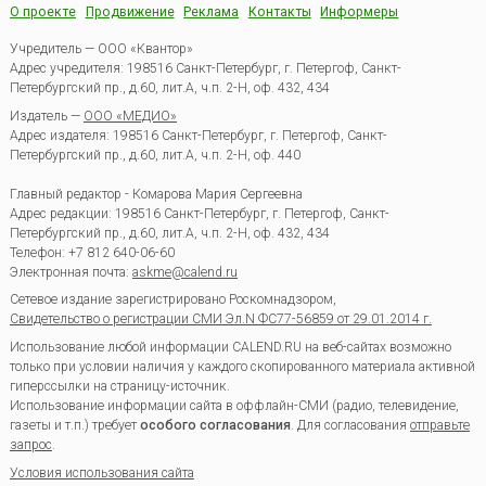
О проекте
Продвижение
Реклама
Контакты
Информеры
Учредитель — ООО «Квантор»
Адрес учредителя: 198516 Санкт-Петербург, г. Петергоф, Санкт-
Петербургский пр., д.60, лит.А, ч.п. 2-Н, оф. 432, 434
Издатель —
ООО «МЕДИО»
Адрес издателя: 198516 Санкт-Петербург, г. Петергоф, Санкт-
Петербургский пр., д.60, лит.А, ч.п. 2-Н, оф. 440
Главный редактор - Комарова Мария Сергеевна
Адрес редакции:
198516
Санкт-Петербург, г. Петергоф
,
Санкт-
Петербургский пр., д.60, лит.А, ч.п. 2-Н, оф. 432, 434
Телефон:
+7 812 640-06-60
Электронная почта:
askme@calend.ru
Сетевое издание зарегистрировано Роскомнадзором,
Свидетельство о регистрации СМИ Эл.N ФС77-56859 от 29.01.2014 г.
Использование любой информации CALEND.RU на веб-сайтах возможно
только при условии наличия у каждого скопированного материала активной
гиперссылки на страницу-источник.
Использование информации сайта в оффлайн-СМИ (радио, телевидение,
газеты и т.п.) требует
особого согласования
. Для согласования
отправьте
запрос
.
Условия использования сайта