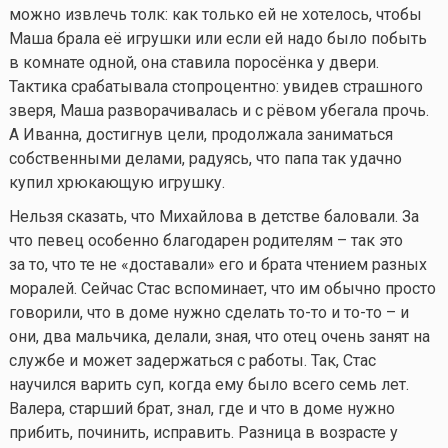
можно извлечь толк: как только ей не хотелось, чтобы
Маша брала её игрушки или если ей надо было побыть
в комнате одной, она ставила поросёнка у двери.
Тактика срабатывала стопроцентно: увидев страшного
зверя, Маша разворачивалась и с рёвом убегала прочь.
А Иванна, достигнув цели, продолжала заниматься
собственными делами, радуясь, что папа так удачно
купил хрюкающую игрушку.
Нельзя сказать, что Михайлова в детстве баловали. За
что певец особенно благодарен родителям – так это
за то, что те не «доставали» его и брата чтением разных
моралей. Сейчас Стас вспоминает, что им обычно просто
говорили, что в доме нужно сделать
то-то
и
то-то
– и
они, два мальчика, делали, зная, что отец очень занят на
службе и может задержаться с работы. Так, Стас
научился варить суп, когда ему было всего семь лет.
Валера, старший брат, знал, где и что в доме нужно
прибить, починить, исправить. Разница в возрасте у