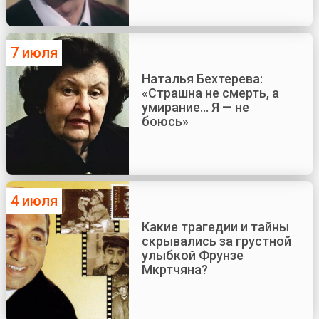
7 июля
Наталья Бехтерева:
«Страшна не смерть, а
умирание... Я — не
боюсь»
4 июля
Какие трагедии и тайны
скрывались за грустной
улыбкой Фрунзе
Мкртчяна?