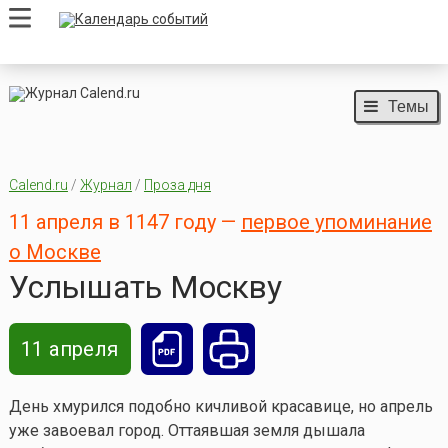
Темы
Calend.ru
/
Журнал
/
Проза дня
11 апреля в 1147 году —
первое упоминание
о Москве
Услышать Москву
11 апреля
День хмурился подобно кичливой красавице, но апрель
уже завоевал город. Оттаявшая земля дышала