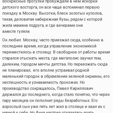
Воскресные прогулки пробуждали в нем искорки
детского восторга, он все чаще вспоминал первую
поездку в Москву. Высотки, блеск золотых куполов,
тихая, деловитая набережная Яузы, рядом с которой
жила мамина подруга, и где вечерами они
вместе гуляли.
Он любил Москву, часто приезжал сюда, особенно в
последнее время, когда управление экономикой
переместилось в столицу. В свободное от работы время
старался отыскать места, где мегаполис звучал тем,
далеким, городом мечты детства. Но переезжать сюда
не планировал, его вполне устраивал родной
маленький городок в обрамлении зеленой окраины, его
неспешность и узнаваемость прохожих. Но
производство сокращалось, Павел Кириллович
держался до последнего, когда стало понятно, что через
пару месяцев он пополнит ряды безработных. Его
взрослый сын уже пять лет жил в столице и звал их с
мамой к себе. Но Анна наотрез отказалась ехать.