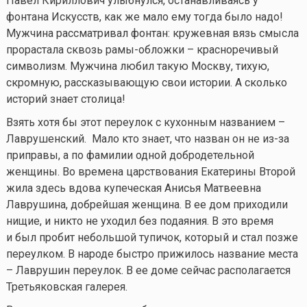
Павел Кириллович улыбнулся, останавливаясь у
фонтана Искусств, как же мало ему тогда было надо!
Мужчина рассматривал фонтан: кружевная вязь смысла
прорастала сквозь рамы-обложки – красноречивый
символизм. Мужчина любил такую Москву, тихую,
скромную, рассказывающую свои истории. А сколько
историй знает столица!
Взять хотя бы этот переулок с кухонным названием –
Лаврушенский. Мало кто знает, что назван он не из-за
приправы, а по фамилии одной добродетельной
женщины. Во времена царствования Екатерины Второй
жила здесь вдова купеческая Анисья Матвеевна
Лаврушина, добрейшая женщина. В ее дом приходили
нищие, и никто не уходил без подаяния. В это время
и был пробит небольшой тупичок, который и стал позже
переулком. В народе быстро прижилось название места
– Лаврушин переулок. В ее доме сейчас располагается
Третьяковская галерея.