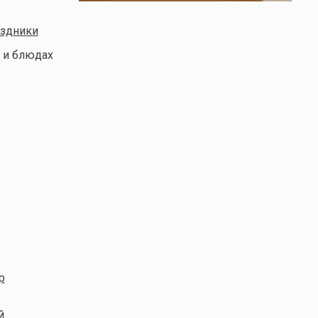
аздники
 и блюдах
р
й