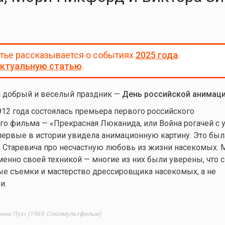
атье рассказывается о событиях
2025 года
.
ктуальную статью
.
я добрый и веселый праздник —
День российской анимац
12 года состоялась премьера первого российского
о фильма — «Прекрасная Люканида, или Война рогачей с у
ервые в истории увидела анимационную картину. Это был
а Старевича про несчастную любовь из жизни насекомых.
менно своей техникой — многие из них были уверены, что 
е съемки и мастерство дрессировщика насекомых, а не
и.
нни Пух» (1969, Союзмультфильм)