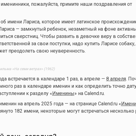
именинники, пожалуйста, примите наши поздравления от
об имени Лариса, которое имеет латинское происхождение
 Лариса — замкнутый ребенок, незаметный на фоне активны
ться сверстниц. Чтобы развить в девочке веру в собств
тветственной за свои поступки, надо купить Ларисе собаку
ожет преодолеть свою неуверенность.
ильма «На семи ветрах» (1962)
ода встречается в календаре 1 раз, в апреле —
8 апреля
. По
много раз в календаре именин и как определить точно дат
вступлении к разделу «
Именины
» на Calend.ru.
енин на апрель 2025 года — на странице Calend.ru «
Имени
мянуто 182 имени, некоторые могут встречаться несколько 