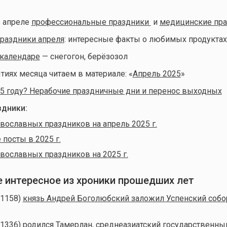
 апреле
профессиональные праздники
и
медицинские пр
раздники апреля
: интересные факты о любимых продуктах
календаре
— снегогон, берёзозол
тиях месяца читаем в материале: «
Апрель 2025
»
5 году? Нерабочие праздничные дни и перенос выходных
дники:
вославных праздников на апрель 2025 г.
посты в 2025 г.
вославных праздников на 2025 г.
ое интересное из хроники прошедших лет
(1158)
князь Андрей Боголюбский заложил Успенский собо
(1336) родился
Тамерлан
, среднеазиатский государственны