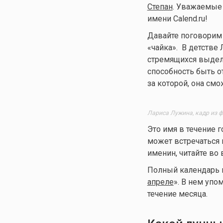
Степан
. Уважаемые 
имени Calend.ru!
Давайте поговорим 
«чайка». В детстве
стремящихся выдели
способность быть о
за которой, она см
Лариса Лужина, кадр из ф
Это имя в течение г
может встречаться 
именин, читайте во 
Полный календарь им
апреле
». В нем упо
течение месяца.