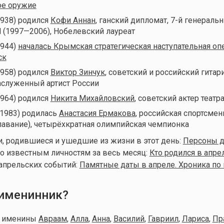
е оружие
1938) родился
Кофи Аннан
, ганский дипломат, 7-й генераль
 (1997—2006), Нобелевский лауреат
1944)
началась Крымская стратегическая наступательная оп
ск
1958) родился
Виктор Зинчук
, советский и российский гитари
аслуженный артист России
1964) родился
Никита Михайловский
, советский актер театр
(1983) родилась
Анастасия Ермакова
, российская спортсмен
лавание), четырёхкратная олимпийская чемпионка
, родившиеся и ушедшие из жизни в этот день:
Персоны дн
о известным личностям за весь месяц:
Кто родился в апре
апрельских событий:
Памятные даты в апреле. Хроника по
 именинник?
т именины
Авраам
,
Алла
,
Анна
,
Василий
,
Гавриил
,
Лариса
,
Пр