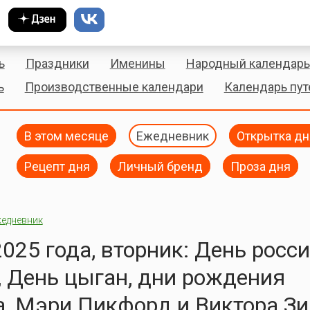
ь
Праздники
Именины
Народный календарь
ь
Производственные календари
Календарь пу
В этом месяце
Ежедневник
Открытка дн
Рецепт дня
Личный бренд
Проза дня
едневник
2025 года, вторник: День росс
 День цыган, дни рождения
, Мэри Пикфорд и Виктора Зи