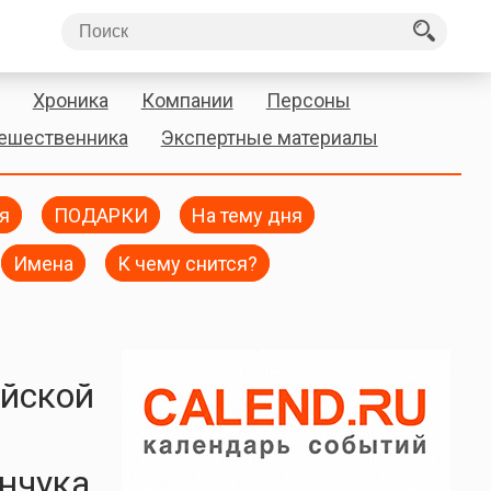
Хроника
Компании
Персоны
тешественника
Экспертные материалы
я
ПОДАРКИ
На тему дня
Имена
К чему снится?
ийской
нчука