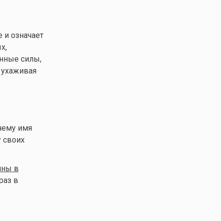
 и означает
х,
енные силы,
, ухаживая
чему имя
у своих
ны в
раз в