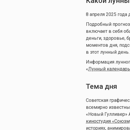
Какой лунны
8 апреля 2025 года 
Подробный прогноз д
включает в себя общ
деньги, здоровье, 
моментов дня, подс
в этот лунный день.
Информация лунного
«
Лунный календа
рь
Тема дня
Советская графичес
всемирно известны
«Новый Гулливер» А
киностудия «Союзм
историях, анимиров