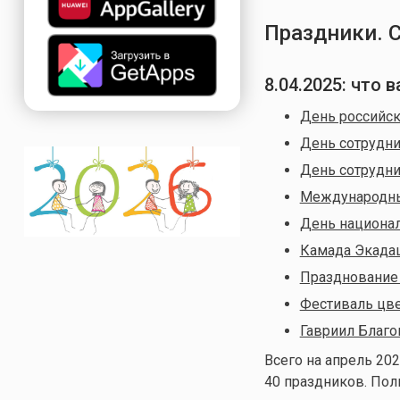
Праздники. 
8.04.2025: что
День российс
День сотрудни
День сотрудни
Международны
День национал
Камада Экада
Празднование 
Фестиваль цве
Гавриил Благо
Всего на апрель 202
40 праздников. По