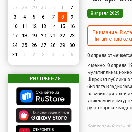
27
28
29
30
31
1
2
8 апреля 2025
3
4
5
6
7
8
9
10
11
12
13
14
15
16
Внимание!
В ст
17
18
19
20
21
22
23
Читайте также
а
24
25
26
27
28
29
30
31
1
2
3
4
5
6
8 апреля отмечаетс
Именно 8 апреля 19
мультипликационног
ПРИЛОЖЕНИЯ
Широкая публика вп
биолога Владислав
поразил зрителей и
уникальные натурны
рукотворные модел
Кадр из мультфильма «Ви