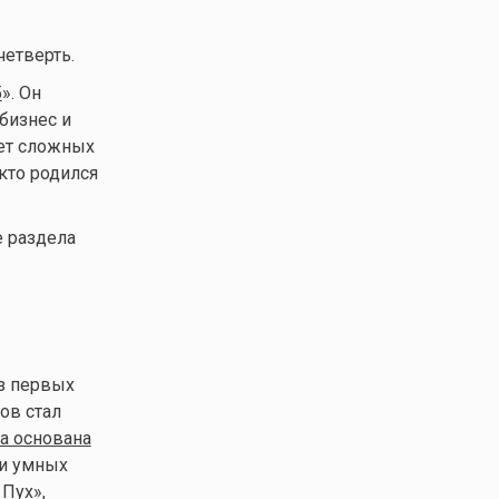
четверть.
5
». Он
бизнес и
чет сложных
кто родился
е раздела
з первых
ов стал
а основана
 и умных
 Пух»,