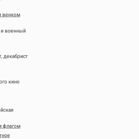
м венком
й и военный
т, декабрист
ого кино
ийская
м флагом
тное