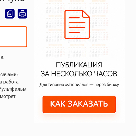
ии
.
сачами».
а работа
 Мультфильм
смотрят