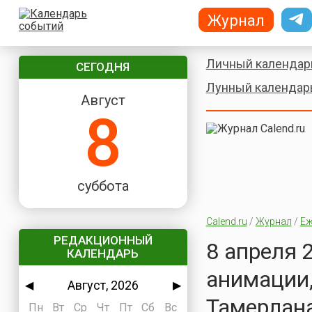
Журнал
Личный календар
СЕГОДНЯ
Лунный календар
Август
8
суббота
Calend.ru
/
Журнал
/
Еж
РЕДАКЦИОННЫЙ
8 апреля 
КАЛЕНДАРЬ
анимации,
Август, 2026
◀
▶
Тамерлана
Пн
Вт
Ср
Чт
Пт
Сб
Вс