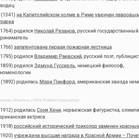
оводец
 (1341)
на Капитолийском холме в Риме увенчан лавровы
трарка
(1764) родился
Николай Резанов
, русский государственны
приниматель
(1766)
запатентована первая пожарная лестница
(1795) родился
Владимир Раевский
, русский поэт, публицис
(1859) родился
Эдмунд Гуссерль
, немецкий философ,
еноменологии
 (1892) родилась
Мэри Пикфорд
, американская звезда нем
ьма «Кокетка» (1929, Pickford Corporation)
(1912) родилась
Соня Хени
, норвежская фигуристка, олимп
ериканская актриса
(1918)
российский исторический триколор заменен красны
(1920)
учреждена высшая награда в Красной Армии – Поче