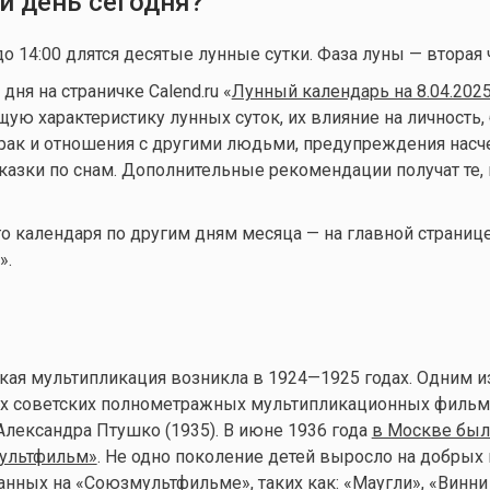
й день сегодня?
до 14:00 длятся десятые лунные сутки. Фаза луны — вторая 
ня на страничке Calend.ru «
Лунный календарь на 8.04.202
ую характеристику лунных суток, их влияние на личность, 
брак и отношения с другими людьми, предупреждения нас
казки по снам. Дополнительные рекомендации получат те, 
 календаря по другим дням месяца — на главной страниц
».
кая мультипликация возникла в 1924—1925 годах. Одним и
х советских полнометражных мультипликационных фильм
лександра Птушко (1935). В июне 1936 года
в Москве был
ультфильм»
. Не одно поколение детей выросло на добрых
анных на «Союзмультфильме», таких как: «Маугли», «Винни