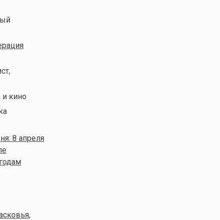
ный
ерация
ст,
а и кино
ка
я: 8 апреля
ле
 годам
асковья
,