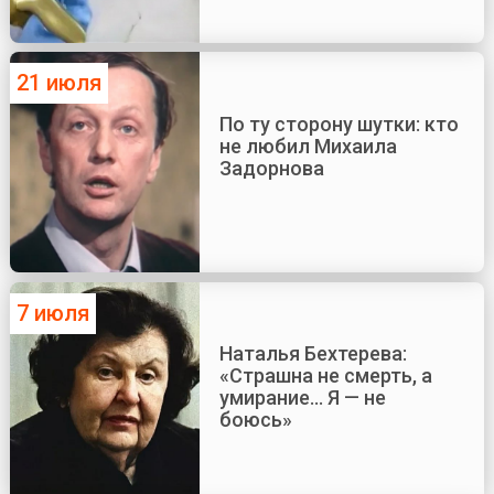
21 июля
По ту сторону шутки: кто
не любил Михаила
Задорнова
7 июля
Наталья Бехтерева:
«Страшна не смерть, а
умирание... Я — не
боюсь»