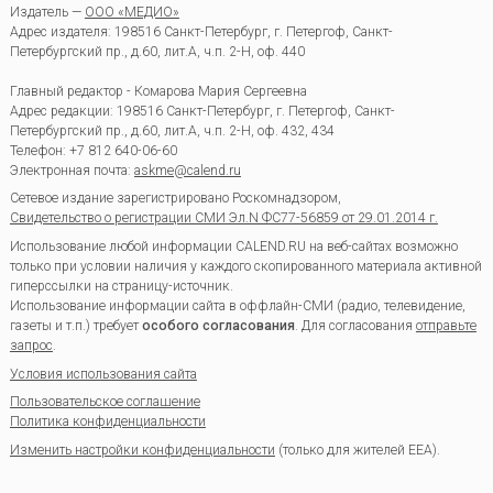
Издатель —
ООО «МЕДИО»
Адрес издателя: 198516 Санкт-Петербург, г. Петергоф, Санкт-
Петербургский пр., д.60, лит.А, ч.п. 2-Н, оф. 440
Главный редактор - Комарова Мария Сергеевна
Адрес редакции:
198516
Санкт-Петербург, г. Петергоф
,
Санкт-
Петербургский пр., д.60, лит.А, ч.п. 2-Н, оф. 432, 434
Телефон:
+7 812 640-06-60
Электронная почта:
askme@calend.ru
Сетевое издание зарегистрировано Роскомнадзором,
Свидетельство о регистрации СМИ Эл.N ФС77-56859 от 29.01.2014 г.
Использование любой информации CALEND.RU на веб-сайтах возможно
только при условии наличия у каждого скопированного материала активной
гиперссылки на страницу-источник.
Использование информации сайта в оффлайн-СМИ (радио, телевидение,
газеты и т.п.) требует
особого согласования
. Для согласования
отправьте
запрос
.
Условия использования сайта
Пользовательское соглашение
Политика конфиденциальности
Изменить настройки конфиденциальности
(только для жителей EEA).