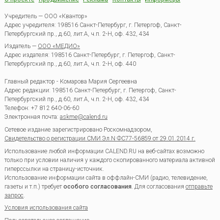
Учредитель — ООО «Квантор»
Адрес учредителя: 198516 Санкт-Петербург, г. Петергоф, Санкт-
Петербургский пр., д.60, лит.А, ч.п. 2-Н, оф. 432, 434
Издатель —
ООО «МЕДИО»
Адрес издателя: 198516 Санкт-Петербург, г. Петергоф, Санкт-
Петербургский пр., д.60, лит.А, ч.п. 2-Н, оф. 440
Главный редактор - Комарова Мария Сергеевна
Адрес редакции:
198516
Санкт-Петербург, г. Петергоф
,
Санкт-
Петербургский пр., д.60, лит.А, ч.п. 2-Н, оф. 432, 434
Телефон:
+7 812 640-06-60
Электронная почта:
askme@calend.ru
Сетевое издание зарегистрировано Роскомнадзором,
Свидетельство о регистрации СМИ Эл.N ФС77-56859 от 29.01.2014 г.
Использование любой информации CALEND.RU на веб-сайтах возможно
только при условии наличия у каждого скопированного материала активной
гиперссылки на страницу-источник.
Использование информации сайта в оффлайн-СМИ (радио, телевидение,
газеты и т.п.) требует
особого согласования
. Для согласования
отправьте
запрос
.
Условия использования сайта