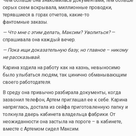
Чем больше она знакомилась документами, тем больше
серых схем вскрывала, миллионные проводки,
терявшиеся в горах отчетов,
какие-то
фантомные заказы.
— Что мне с этим делать, Максим? Уволиться?
—
спрашивала она каждый вечер.
— Пока ищи доказательную базу, но главное – никому
не рассказывай.
Карина ходила на работу как на казнь, невыносимо
было улыбаться людям, так цинично обманывающим
своего работодателя.
В среду она привычно разбирала документы, когда
зазвонил телефон, Артем приглашал ее к себе. Карина
напряглась, достала из сейфа приготовленную папку и
толкнула дверь кабинета владельца фабрики. От
неожиданности она застыла на пороге – в кабинете,
вместе с Артемом сидел Максим.