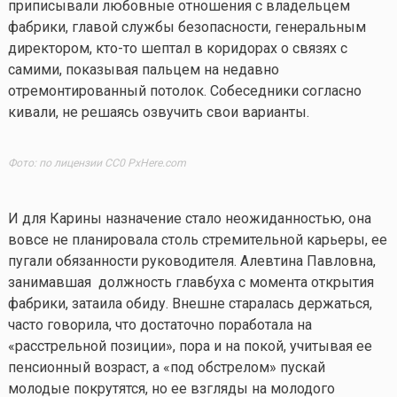
приписывали любовные отношения с владельцем
фабрики, главой службы безопасности, генеральным
директором,
кто-то
шептал в коридорах о связях с
самими, показывая пальцем на недавно
отремонтированный потолок. Собеседники согласно
кивали, не решаясь озвучить свои варианты.
Фото: по лицензии CC0 PxHere.com
И для Карины назначение стало неожиданностью, она
вовсе не планировала столь стремительной карьеры, ее
пугали обязанности руководителя. Алевтина Павловна,
занимавшая должность главбуха с момента открытия
фабрики, затаила обиду. Внешне старалась держаться,
часто говорила, что достаточно поработала на
«расстрельной позиции», пора и на покой, учитывая ее
пенсионный возраст, а «под обстрелом» пускай
молодые покрутятся, но ее взгляды на молодого