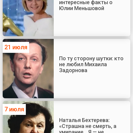
интересные факты о
Юлии Меньшовой
21 июля
По ту сторону шутки: кто
не любил Михаила
Задорнова
7 июля
Наталья Бехтерева:
«Страшна не смерть, а
умирание... Я — не