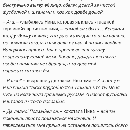
быстренько вытер ей лицо, сбегал домой за чистой
футболкой и штанами и кое-как довёл домой.
‒ Ага,
‒ улыбалась Нина, которая явилась «главной
героиней» происшествия, ‒
домой он сбегал… Вспомни-
ка, футболку принёс, которую я уже два года не носила,
по причине того, что выросла из неё. А штаны вообще
Валеркины принёс. Так и пришлось как пугалу
огородному домой идти. Хорошо, дождь шёл никто
особо внимания не обращал, а то досужий
народ ухохотался бы.
‒ Разве?
– искренне удивлялся Николай. –
А я вот уж
и не помню таких подробностей. Помню, что ты меня
чуть не испачкала грязными руками. А насчёт футболки
и штанов я
что-то
подзабыл.
‒ Да ладно! Подзабыл он,
‒ хохотала Нина, ‒
всё ты
помнишь, просто признаться не хочешь. И
переодеваться мне прямо на остановке пришлось, благо