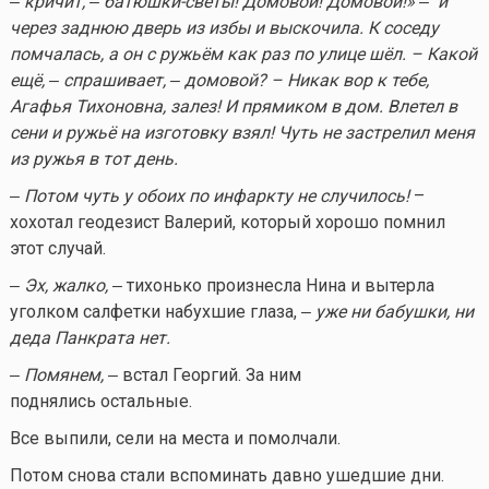
‒ кричит, ‒ батюшки-светы! Домовой! Домовой!» ‒ и
через заднюю дверь из избы и выскочила. К соседу
помчалась, а он с ружьём как раз по улице шёл. – Какой
ещё, ‒ спрашивает, ‒ домовой? – Никак вор к тебе,
Агафья Тихоновна, залез! И прямиком в дом. Влетел в
сени и ружьё на изготовку взял! Чуть не застрелил меня
из ружья в тот день.
‒ Потом чуть у обоих по инфаркту не случилось!
–
хохотал геодезист Валерий, который хорошо помнил
этот случай.
‒ Эх, жалко,
‒ тихонько произнесла Нина и вытерла
уголком салфетки набухшие глаза, ‒
уже ни бабушки, ни
деда Панкрата нет.
‒ Помянем,
‒ встал Георгий. За ним
поднялись остальные.
Все выпили, сели на места и помолчали.
Потом снова стали вспоминать давно ушедшие дни.