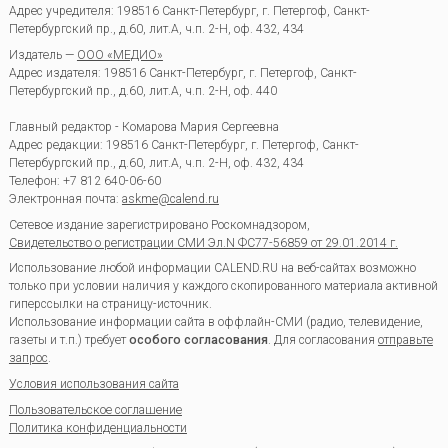
Адрес учредителя: 198516 Санкт-Петербург, г. Петергоф, Санкт-
Петербургский пр., д.60, лит.А, ч.п. 2-Н, оф. 432, 434
Издатель —
ООО «МЕДИО»
Адрес издателя: 198516 Санкт-Петербург, г. Петергоф, Санкт-
Петербургский пр., д.60, лит.А, ч.п. 2-Н, оф. 440
Главный редактор - Комарова Мария Сергеевна
Адрес редакции:
198516
Санкт-Петербург, г. Петергоф
,
Санкт-
Петербургский пр., д.60, лит.А, ч.п. 2-Н, оф. 432, 434
Телефон:
+7 812 640-06-60
Электронная почта:
askme@calend.ru
Сетевое издание зарегистрировано Роскомнадзором,
Свидетельство о регистрации СМИ Эл.N ФС77-56859 от 29.01.2014 г.
Использование любой информации CALEND.RU на веб-сайтах возможно
только при условии наличия у каждого скопированного материала активной
гиперссылки на страницу-источник.
Использование информации сайта в оффлайн-СМИ (радио, телевидение,
газеты и т.п.) требует
особого согласования
. Для согласования
отправьте
запрос
.
Условия использования сайта
Пользовательское соглашение
Политика конфиденциальности