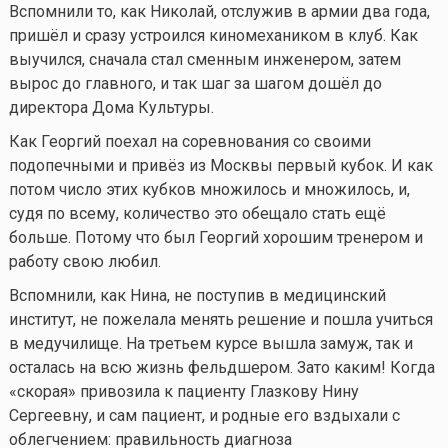
Вспомнили то, как Николай, отслужив в армии два года,
пришёл и сразу устроился киномехаником в клуб. Как
выучился, сначала стал сменным инженером, затем
вырос до главного, и так шаг за шагом дошёл до
директора Дома Культуры.
Как Георгий поехал на соревнования со своими
подопечными и привёз из Москвы первый кубок. И как
потом число этих кубков множилось и множилось, и,
судя по всему, количество это обещало стать ещё
больше. Потому что был Георгий хорошим тренером и
работу свою любил.
Вспомнили, как Нина, не поступив в медицинский
институт, не пожелала менять решение и пошла учиться
в медучилище. На третьем курсе вышла замуж, так и
осталась на всю жизнь фельдшером. Зато каким! Когда
«скорая» привозила к пациенту Глазкову Нину
Сергеевну, и сам пациент, и родные его вздыхали с
облегчением: правильность диагноза