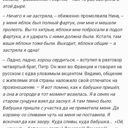
этой дыре.
‒ Ничего я не застряла,
‒ обиженно промолвила Нина, ‒
у меня яблок был полный фартук, они мне и мешали
пролезть.
Вы-то
хитрые, яблоки мне побросали в подол
фартука, а я удирать с ними должна была. Кстати, там
ваши яблоки тоже были. Выходит, яблоки общие – а
застряла я одна!
‒ Ладно, ладно, хорош сердиться,
‒ вступил в разговор
четвертый брат, Петр. Он жил во Франции и говорил на
русском с едва уловимым акцентом. Видимо, общение
с жителями этой страны наложило свой отпечаток на
произношение. –
Я вот помню, как к бабушке пришёл,
а она в огороде в тот момент возилась. Я в сенях на
старом сундуке взял да заснул. А там темно было.
Бабушка пришла с участка да не приметила меня. Да
корзину со сливами чуть на меня не поставила. Я
вскочил да как заору. Куда сливы, куда бабушка… «Ой,