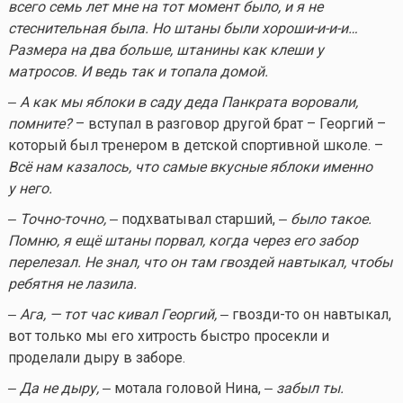
всего семь лет мне на тот момент было, и я не
стеснительная была. Но штаны были хороши-и-и-и…
Размера на два больше, штанины как клеши у
матросов. И ведь так и топала домой.
‒ А как мы яблоки в саду деда Панкрата воровали,
помните?
– вступал в разговор другой брат – Георгий –
который был тренером в детской спортивной школе. –
Всё нам казалось, что самые вкусные яблоки именно
у него.
‒ Точно-точно,
‒ подхватывал старший, ‒
было такое.
Помню, я ещё штаны порвал, когда через его забор
перелезал. Не знал, что он там гвоздей навтыкал, чтобы
ребятня не лазила.
‒ Ага, — тот час кивал Георгий,
‒
гвозди-то
он навтыкал,
вот только мы его хитрость быстро просекли и
проделали дыру в заборе.
‒ Да не дыру,
‒ мотала головой Нина, ‒
забыл ты.