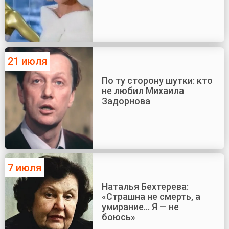
21 июля
По ту сторону шутки: кто
не любил Михаила
Задорнова
7 июля
Наталья Бехтерева:
«Страшна не смерть, а
умирание... Я — не
боюсь»