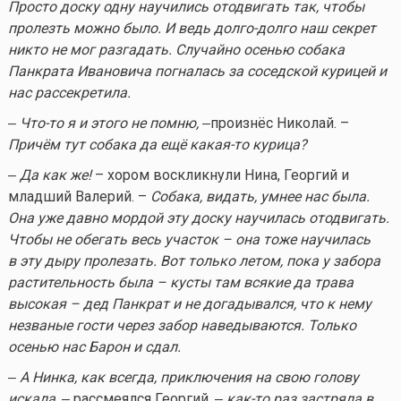
Просто доску одну научились отодвигать так, чтобы
пролезть можно было. И ведь долго-долго наш секрет
никто не мог разгадать. Случайно осенью собака
Панкрата Ивановича погналась за соседской курицей и
нас рассекретила.
‒
Что-то
я и этого не помню,
‒произнёс Николай. –
Причём тут собака да ещё
какая-то
курица?
‒ Да как же!
– хором воскликнули Нина, Георгий и
младший Валерий. –
Собака, видать, умнее нас была.
Она уже давно мордой эту доску научилась отодвигать.
Чтобы не обегать весь участок – она тоже научилась
в эту дыру пролезать. Вот только летом, пока у забора
растительность была – кусты там всякие да трава
высокая – дед Панкрат и не догадывался, что к нему
незваные гости через забор наведываются. Только
осенью нас Барон и сдал.
‒ А Нинка, как всегда, приключения на свою голову
искала,
‒ рассмеялся Георгий, ‒
как-то
раз застряла в