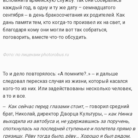
вспомнить армейскую службу. Так они собирались
каждый год, в одну и ту же дату – семнадцатого
сентября ‒ в день бракосочетания их родителей. Как
дань памяти тем, кто
когда-то
произвел их на свет, и
благодаря кому они могли вот так собраться,
поговорить, вместе
что-то
обсудить.
Фото: по лицензии photorobus.ru
То и дело повторялось: «А помните?..» ‒ и дальше
следовал пересказ случая из жизни, который касался
кого-то
из них. Или задействованы несколько человек,
а то и все.
‒ Как сейчас перед глазами стоит,
‒ говорил средний
брат, Николай, директор Дворца Культуры, ‒
как Нинка
выходила из автобуса и, не удержавшись за поручень,
споткнулась на последней ступеньке и полетела прямо в
грязищу. Рёву тогда было, рёву… Хорошо я был рядом,