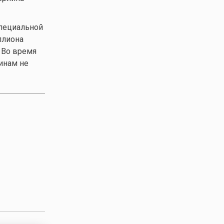
специальной
ллиона
 Во время
инам не