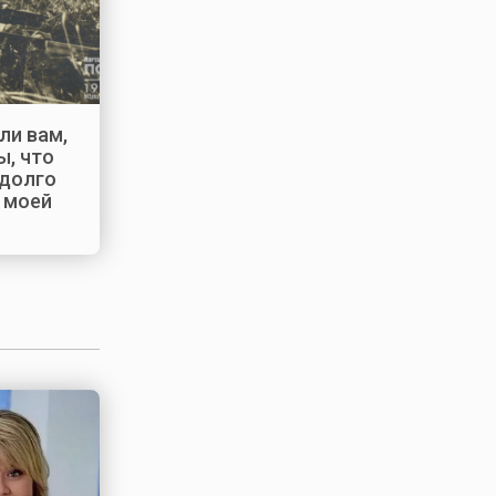
ли вам,
, что
 долго
а моей