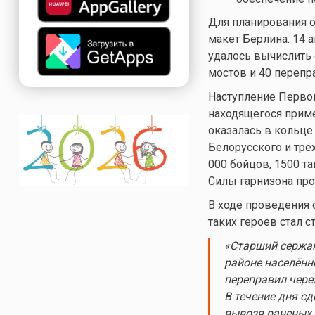
Для планирования о
макет Берлина. 14 
удалось вычислить 
мостов и 40 перепр
Наступление Первог
находящегося приме
оказалась в кольце
Белорусского и трё
000 бойцов, 1500 т
Силы гарнизона про
В ходе проведения 
таких героев стал 
«Старший сержан
районе населённ
переправил через
В течение дня сд
вывозя раненых 