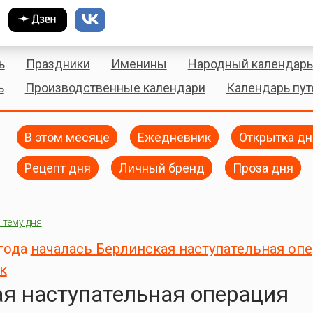
ь
Праздники
Именины
Народный календарь
ь
Производственные календари
Календарь пу
В этом месяце
Ежедневник
Открытка дн
Рецепт дня
Личный бренд
Проза дня
 тему дня
 года
началась Берлинская наступательная оп
к
я наступательная операция