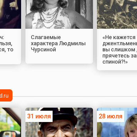
ч:
Слагаемые
«Не кажется 
льзя,
характера Людмилы
джентльмены
я, то
Чурсиной
вы слишком
прячетесь з
спиной?!»
d.ru
31 июля
28 июля