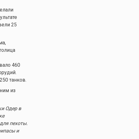
делали
ультате
вели 25
ма,
толица
вало 460
орудий.
250 танков.
дним из
и Одер в
ке
 для пехоты.
рипасы и