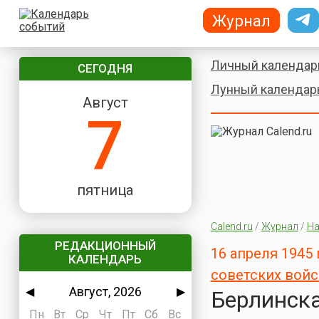
Журнал
Личный календар
СЕГОДНЯ
Лунный календар
Август
7
пятница
Calend.ru
/
Журнал
/
На
РЕДАКЦИОННЫЙ
16 апреля 1945
КАЛЕНДАРЬ
советских войс
Август, 2026
◀
▶
Берлинска
Пн
Вт
Ср
Чт
Пт
Сб
Вс