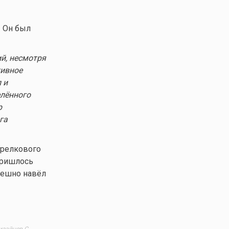
. Он был
й, несмотря
тивное
 и
елённого
р
га
трелкового
пришлось
пешно навёл
изайнер С.