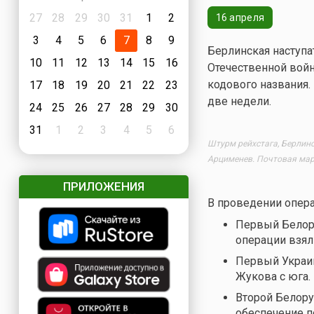
27
28
29
30
31
1
2
16 апреля
3
4
5
6
7
8
9
Берлинская наступа
10
11
12
13
14
15
16
Отечественной войны
кодового названия.
17
18
19
20
21
22
23
две недели.
24
25
26
27
28
29
30
31
1
2
3
4
5
6
Штурм рейхстага, Берлинс
Арцименев. Почтовая мар
ПРИЛОЖЕНИЯ
В проведении опера
Первый Белор
операции взял
Первый Украи
Жукова с юга.
Второй Белор
обеспечение п