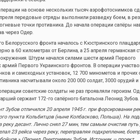
перации на основе нескольких тысяч аэрофотоснимков с
апреля передовые отряды выполнили разведку боем, в рез
огневые точки противника. До начала операции сапёры на
ав через Одер.
о Белорусского фронта началось с Кюстринского плацдар
рно в 60 километрах от Берлина, а 25 апреля германская с
 окружения. Штурм начался силами шести армий Первого
х армий Первого Украинского фронтов. В операции участво
анков и самоходных установок, 12 700 минометов и прочих 
тивника насчитывали около 200 000 солдат, 3000 орудий и 
операции советские солдаты не раз проявляли героизм. О
старший сержант 172-го сапёрного батальона Леонид Зубов.
т Зубов отличился 20 апреля
1945 г.
при форсировании рек
ого пункта Кольбитцов (ныне Колбасково, Польша). На лод
 реку десант. Лично снял 27 мин, тем самым очистив путь
елал 23 рейса через реку, переправляя подкрепление, боеп
бойцов.» (Леонид Дмитриевич Зубов. Источник — проект