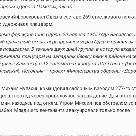
ороны «Дорога Памяти», mil.ru)
евский форсировал Одер в составе 269 стрелкового полка
ок удерживал плацдарм.
ремя форсирования Одера. 20 апреля 1945 года Василевски
й вражеский огонь, переправился через Одер и принял ак
е плацдарма. В течение двух дней группа, в которую входил
ерживала плацдарм на западном берегу реки в районе нас
(ныне Каменец) в 12 километрах к югу от Штеттина.» (Пёт
левский. Источник — проект Министерства обороны «Доро
 Михаил Чупахин командовал сапёрным взводом 277-го с
оделал проход через проволочное заграждение. Для этого 
 мин, находясь под огнём. Утром Михаил под обстрелом ус
рабен. Младшего лейтенанта эвакуировали только после
я наступательная операция (Марка Почты России, 2020, № 2628, художник-д