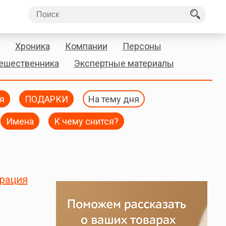
Хроника
Компании
Персоны
тешественника
Экспертные материалы
я
ПОДАРКИ
На тему дня
Имена
К чему снится?
ерация