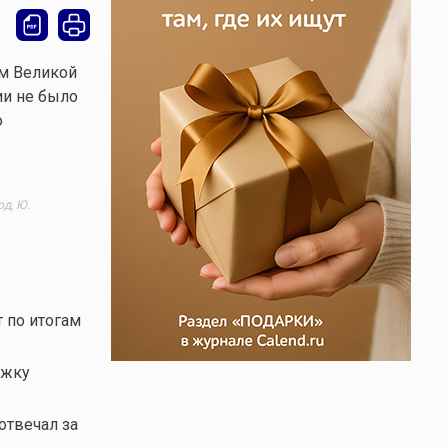
ем Великой
ии не было
о
д, Ю.
т по итогам
ржку
отвечал за