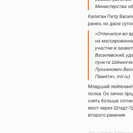
Министерства об
Капитан Петр Васил
ранен, но двое сут
«Отличился во в
на массированны
участие в захват
Василевский, уд
пункта Шёнинген 
Лукьянович Васи
Памяти», mil.ru)
Младший лейтенант
полка. Он лично пр
снять больше сотни
мост через Штадт-Г
второго ранения.
Путь к Победе. Берлинска