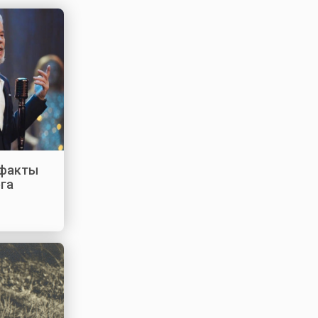
 факты
ега