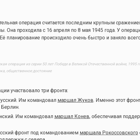
тельная операция считается последним крупным сражени
. Она проходила с 16 апреля по 8 мая 1945 года. У операц
 Её планирование происходило очень быстро и заняло всег
кая операция из серии 50 лет Победе в Великой Отечественной войне, 1995 го
ка, общественное достояние
ции участвовало три фронта:
усский. Им командовал
маршал Жуков
. Именно этот фрон
 Берлин.
нский. Им командовал
маршал Конев
, обеспечивая подде
усский фронт под командованием
маршала Рокоссовского
оддержки с севера.