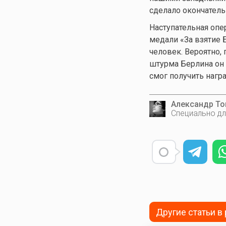
сделало окончател
Наступательная опе
медали «За взятие 
человек. Вероятно,
штурма Берлина он б
смог получить награ
Александр Т
Специально дл
Другие статьи в