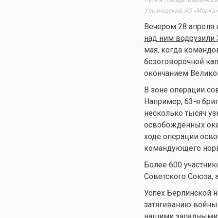
Ульяновский, АО «Марка»,
Вечером 28 апреля 
над ним водрузили 
мая, когда командо
безоговорочной ка
окончанием Велико
В зоне операции со
Например, 63-я бри
несколько тысяч уз
освобождённых ока
ходе операции осво
командующего норв
Более 600 участник
Советского Союза, 
Успех Берлинской н
затягиванию войны.
нашими западными 