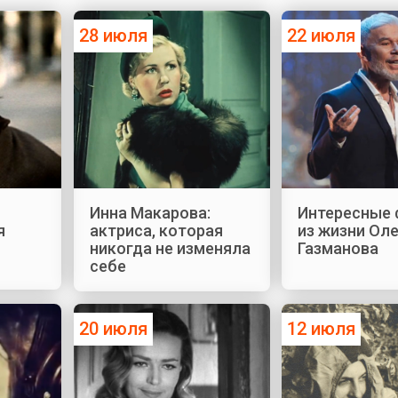
28 июля
22 июля
Инна Макарова:
Интересные
я
актриса, которая
из жизни Ол
никогда не изменяла
Газманова
себе
20 июля
12 июля