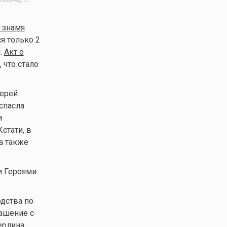
 знамя
я только 2
.
Акт о
 что стало
ерей.
спасла
и
стати, в
а также
и Героями
дства по
ашение с
ерлина