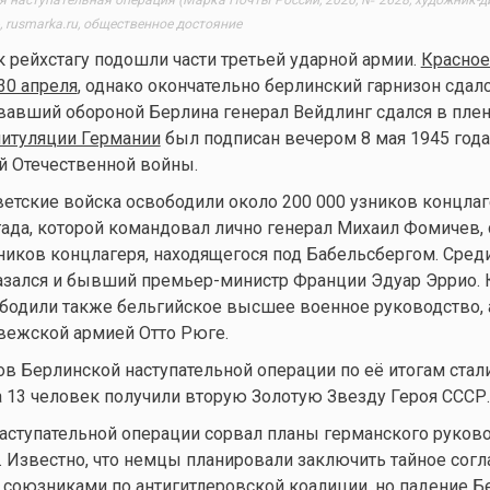
 rusmarka.ru, общественное достояние
к рейхстагу подошли части третьей ударной армии.
Красное
30 апреля
, однако окончательно берлинский гарнизон сдалс
вавший обороной Берлина генерал Вейдлинг сдался в плен
питуляции Германии
был подписан вечером 8 мая 1945 года,
й Отечественной войны.
ветские войска освободили около 200 000 узников концлаг
гада, которой командовал лично генерал Михаил Фомичев, 
ников концлагеря, находящегося под Бабельсбергом. Сред
зался и бывший премьер-министр Франции Эдуар Эррио. К
бодили также бельгийское высшее военное руководство, 
ежской армией Отто Рюге.
ов Берлинской наступательной операции по её итогам стал
а 13 человек получили вторую Золотую Звезду Героя СССР.
аступательной операции сорвал планы германского руково
 Известно, что немцы планировали заключить тайное согл
союзниками по антигитлеровской коалиции, но падение Б