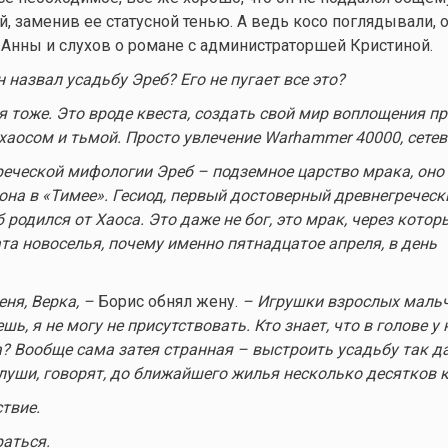
й, заменив ее статусной тенью. А ведь косо поглядывали, 
 Анны и слухов о романе с администраторшей Кристиной.
н назвал усадьбу Эреб? Его не пугает все это?
ня тоже. Это вроде квеста, создать свой мир воплощения п
хаосом и тьмой. Просто увлечение Warhammer 40000, сетев
реческой мифологии Эреб – подземное царство мрака, оно
она в «Тимее». Гесиод, первый достоверный древнегречески
 родился от Хаоса. Это даже не бог, это мрак, через кото
та новоселья, почему именно пятнадцатое апреля, в день
еня, Верка, –
Борис обнял жену.
– Игрушки взрослых мальч
шь, я не могу не присутствовать. Кто знает, что в голове у
? Вообще сама затея странная – выстроить усадьбу так д
луши, говорят, до ближайшего жилья несколько десятков 
твие.
раться.