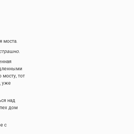
я моста.
 страшно.
енная
медленными
мосту, тот
д уже
ься над
спех дом
е с