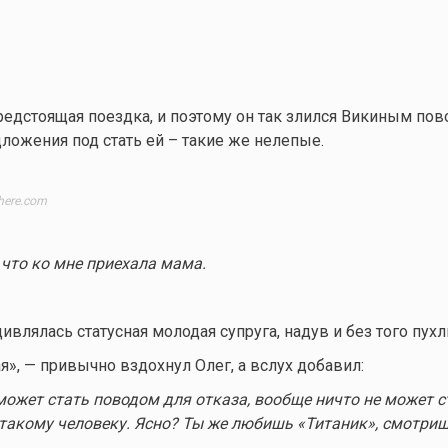
редстоящая поездка, и поэтому он так злился Викиным по
дложения под стать ей – такие же нелепые.
here.com
 что ко мне приехала мама.
ивлялась статусная молодая супруга, надув и без того пух
я», — привычно вздохнул Олег, а вслух добавил:
может стать поводом для отказа, вообще ничто не может с
 такому человеку. Ясно? Ты же любишь «Титаник», смотриш