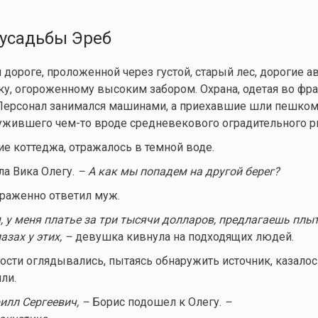
 усадьбы Эреб
 дороге, проложенной через густой, старый лес, дорогие 
ку, огороженному высоким забором. Охрана, одетая во фра
 Персонал занимался машинами, а приехавшие шли пешком
лужившего
чем-то
вроде средневекового оградительного р
е коттеджа, отражалось в темной воде.
а Вика Олегу.
– А как мы попадем на другой берег?
раженно ответил муж.
, у меня платье за три тысячи долларов, предлагаешь плыт
азах у этих,
–
девушка кивнула на подходящих людей.
гости оглядывались, пытаясь обнаружить источник, казалос
ли.
илл Сергеевич,
–
Борис подошел к Олегу.
–