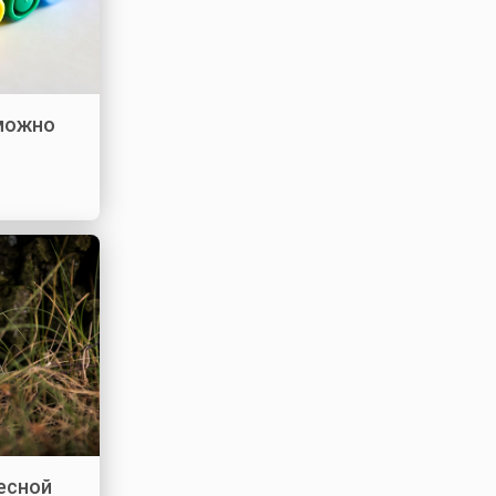
 можно
лесной