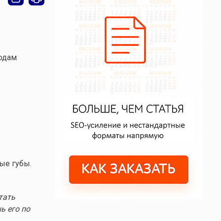
водам
лые губы.
тать
ь его по