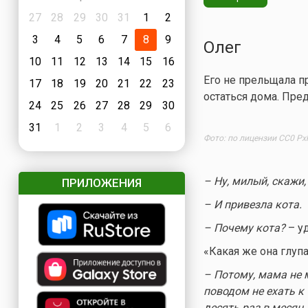
27
28
29
30
31
1
2
3
4
5
6
7
8
9
Олег
10
11
12
13
14
15
16
Его не прельщала п
17
18
19
20
21
22
23
остаться дома. Пре
24
25
26
27
28
29
30
31
1
2
3
4
5
6
Фото: по лицензии CC0 Px
– Ну, милый, скажи,
ПРИЛОЖЕНИЯ
– И привезла кота.
– Почему кота?
– уд
«Какая же она глупа
– Потому, мама не 
поводом не ехать к
десять раз в месяц.