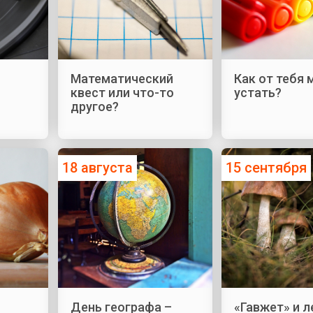
Математический
Как от тебя
квест или что-то
устать?
другое?
18 августа
15 сентября
День географа –
«Гавжет» и 