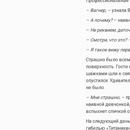
Профессиональная 
– Вагнер,
–
узнала В
– А почему?
– наивн
–
Не реквием, деточ
– Смотри, что это?
–
Я такое вижу перв
Страшно было все
поверхность. Гости
шажками шли к сияю
опустился. Удивите
не было.
– Мне страшно,
–
пр
наивной девчонкой,
вспыхнет спичкой о
На следующий день 
гибелью «Титаника»