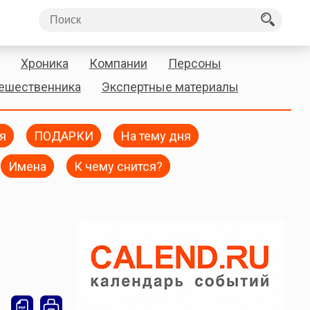
Хроника
Компании
Персоны
тешественника
Экспертные материалы
я
ПОДАРКИ
На тему дня
Имена
К чему снится?