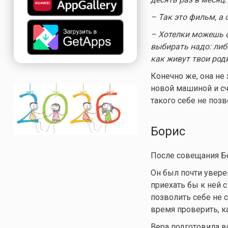
– Так это фильм, а 
– Хотелки можешь ос
выбирать надо: либ
как живут твои род
Конечно же, она не 
новой машиной и сч
такого себе не позв
Борис
После совещания Бо
Он был почти увере
приехать бы к ней 
позволить себе не 
время проверить, ка
Вера подготовила в