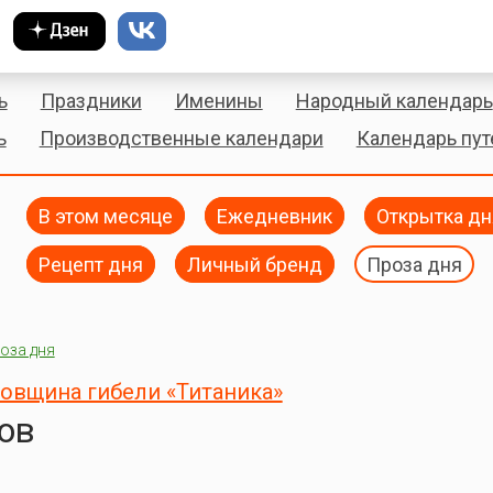
ь
Праздники
Именины
Народный календарь
ь
Производственные календари
Календарь пу
В этом месяце
Ежедневник
Открытка дн
Рецепт дня
Личный бренд
Проза дня
оза дня
овщина гибели «Титаника»
ов