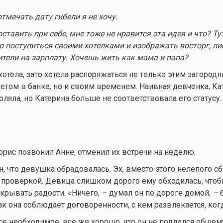
отмечать дату гибели я не хочу.
тавить при себе, мне тоже не нравится эта идея и что? Тут
о поступиться своими хотелками и изображать восторг, ли
ители на зарплату. Хочешь жить как мама и папа?
хотела, зато хотела распоряжаться не только этим загоро
етом в банке, но и своим временем. Наивная девчонка, Ка
оляла, но Катерина больше не соответствовала его статусу.
рис позвонил Анне, отменил их встречи на неделю.
н, что девушка обрадовалась. Эх, вместо этого нелепого с
с проверкой. Девица слишком дорого ему обходилась, что
скрывать радости. «Ничего,
–
думал он по дороге домой,
–
б
к она соблюдает договоренности, с кем развлекается, когд
се необходимое, все же хорошо, что он не поддался общем