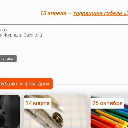
15 апреля —
годовщина гибели «
нко
я Журнала Calend.ru
итаника"
 рубрике «Проза дня»
14 марта
25 октября