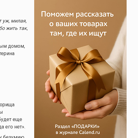
 уж, милая,
бо жить так,
дным домом,
терина
борища
бы
удет еще
а его нет».
у безумию,