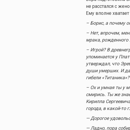
не расстался с жено
Ему вполне хватает
– Борис, а почему о
– Нет, впрочем, ме
мрака, рожденного 
– Игрой? В древнег
упоминается у Плат
утверждал, что Эреб
души умерших. И да
гибели «Титаника»?
– Ох и умная ты у м
смирись. Ты же знае
Кирилла Сергеевича
города, в
какой-то
г
— Дорогое удовольс
— Ладно, пора соби