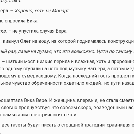
акустика.
ера. –
Хорошо, хоть не Моцарт.
о спросила Вика.
ка,
–
не упустила случая Вера.
–
кивнул Олег на воду, из которой поднималась конструкци
ый раз, даже не думал, что это возможно. Идти по такому
м
–
шаткий мост, низкие перила и влажная, хоть и прорезин
 по одному ступали на него под музыку Вагнера, а потом 
щему в сумерках дому. Когда последний гость прошел по 
льное чувство обреченности охватило людей, но пути наза
ошептала Вика Вере. И женщина, впервые, не стала смеят
 словно предчувствуя, что совсем скоро, возведенный на
т замыкания электрических сетей.
все газеты будут писать о страшной трагедии, сравнивая е
.