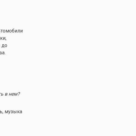
автомобили
ки,
 до
ва.
ь в нем?
ь, музыка