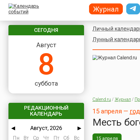
Журнал
Личный календар
СЕГОДНЯ
Лунный календар
Август
8
суббота
Calend.ru
/
Журнал
/
Пр
РЕДАКЦИОННЫЙ
15 апреля —
год
КАЛЕНДАРЬ
Месть бог
Август, 2026
◀
▶
Пн
Вт
Ср
Чт
Пт
Сб
Вс
15 апреля