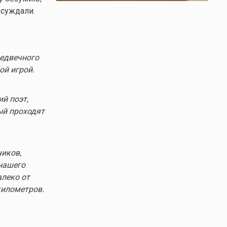
осуждали.
редвечного
ой игрой.
й поэт,
рый проходят
иков,
 нашего
алеко от
километров.