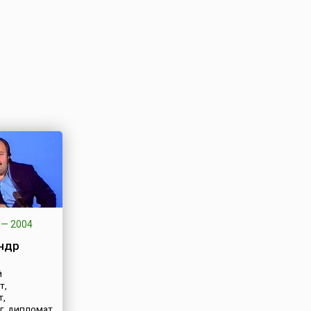
—
2004
ндр
й
т,
т,
г, дипломат