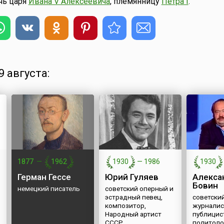
очь царя
Ивана V Алексеевича
, племянницу
Петра I
.
 августа:
1877
—
1962
1930
—
1986
1930
Герман Гессе
Юрий Гуляев
Алекса
Бовин
немецкий писатель
советский оперный и
эстрадный певец,
советски
композитор,
журналис
Народный артист
публицис
СССР
политоло