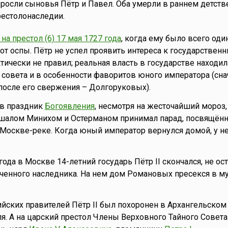
росли сыновья Пётр и Павел. Оба умерли в раннем детстве
рестолонаследии.
на престол (6) 17 мая 1727 года
, когда ему было всего оди
т от оспы. Пётр не успел проявить интереса к государствен
тически не правил; реальная власть в государстве находил
 совета и в особенности фаворитов юного императора (сна
, после его свержения – Долгоруковых).
 в праздник
Богоявления
, несмотря на жесточайший мороз, 
шалом Минихом и Остерманом принимал парад, посвящён
оскве-реке. Когда юный император вернулся домой, у не
года в Москве 14-летний государь Пётр II скончался, не ос
аченного наследника. На нем дом Романовых пресекся в 
йских правителей Пётр II был похоронен в Архангельском
. А на царский престол Члены Верховного Тайного Совета