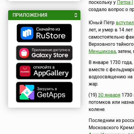
поскольку у
Петра I
создало вопрос о п
ПРИЛОЖЕНИЯ
Юный Пётр
вступил 
лет, и умер в 14 ле
самостоятельно фак
Верховного тайного
Меншикова
, затем
В январе 1730 года,
вместе с фельдмар
водоосвящению на М
жар.
(19)
30 января
1730 
потомков или назн
колене.
Последним из росси
Московского Кремля