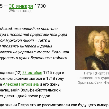
5
—
30 января
1730
296 лет назад
йский, сменивший на престоле
етра I, последний представитель рода
й мужской линии – Пётр II
л проявить интереса к делам
ически не управлял им сам. Реальная
ходилась в руках Верховного тайного
одился (12)
23 октября
1715 года в
Пётр II (Портре
неизвестного худо
 сыном скончавшегося в 1718 году
Эрмитаж, Санкт-Пе
ла
Алексея Петровича
и его жены
рауншвейг-Вольфенбюттельской,
ез десять дней после родов.
да жизни Петра его не рассматривали как будущего импер