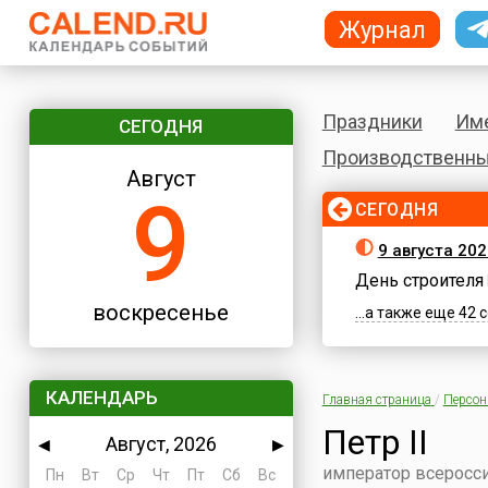
Журнал
Праздники
Им
СЕГОДНЯ
Производственны
Август
9
СЕГОДНЯ
9 августа 20
День строителя
воскресенье
...а также еще 42
КАЛЕНДАРЬ
Главная страница
/
Персо
Петр II
Август, 2026
◀
▶
император всероссий
Пн
Вт
Ср
Чт
Пт
Сб
Вс