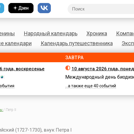
енины
Народный календарь
Хроника
Компа
е календари
Календарь путешественника
Эксп
ЗАВТРА
26 года, воскресенье
10 августа 2026 года, поне
Международный день биодиз
 события
...а также еще 40 событий
ны
/
Петр II
ский (1727-1730), внук Петра I