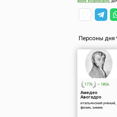
Анну Иоанновну
, д
Персоны дня 9
1776
—
1856
Амедео
Авогадро
итальянский ученый,
физик, химик