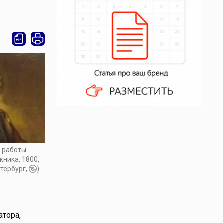
т работы
жника, 1800,
тербург,
)
атора,