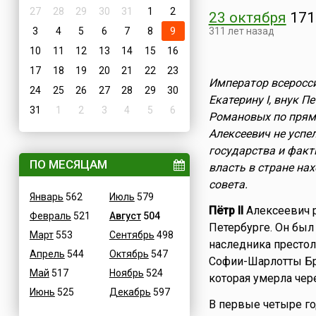
27
28
29
30
31
1
2
23 октября
171
3
4
5
6
7
8
9
311 лет назад
10
11
12
13
14
15
16
17
18
19
20
21
22
23
Император всеросси
24
25
26
27
28
29
30
Екатерину I, внук П
31
1
2
3
4
5
6
Романовых по прямо
Алексеевич не успе
государства и факт
ПО МЕСЯЦАМ
власть в стране на
совета.
Январь
562
Июль
579
Пётр II
Алексеевич р
Февраль
521
Август
504
Петербурге. Он был
Март
553
Сентябрь
498
наследника престо
Апрель
544
Октябрь
547
Софии-Шарлотты Б
Май
517
Ноябрь
524
которая умерла чер
Июнь
525
Декабрь
597
В первые четыре го