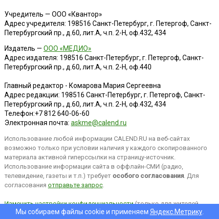
Учредитель — ООО «Квантор»
Адрес учредителя: 198516 Санкт-Петербург, г. Петергоф, Санкт-
Петербургский пр., д.60, лит.А, ч.п. 2-Н, оф.432, 434
Издатель —
ООО «МЕДИО»
Адрес издателя: 198516 Санкт-Петербург, г. Петергоф, Санкт-
Петербургский пр., д.60, лит.А, ч.п. 2-Н, оф.440
Главный редактор - Комарова Мария Сергеевна
Адрес редакции:
198516
Санкт-Петербург, г. Петергоф
,
Санкт-
Петербургский пр., д.60, лит.А, ч.п. 2-Н, оф.432, 434
Телефон:
+7 812 640-06-60
Электронная почта:
askme@calend.ru
Использование любой информации CALEND.RU на веб-сайтах
возможно только при условии наличия у каждого скопированного
материала активной гиперссылки на страницу-источник.
Использование информации сайта в оффлайн-СМИ (радио,
телевидение, газеты и т.п.) требует
особого согласования
. Для
согласования
отправьте запрос
.
Изменить настройки конфиденциальности
(только для жителей
Мы собираем файлы cookie и применяем
Яндекс.Метрику
.
EEA).