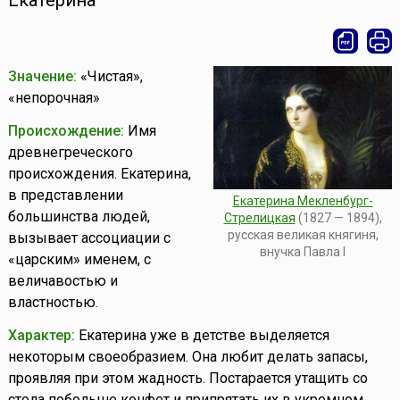
Екатерина
Значение:
«Чистая»,
«непорочная»
Происхождение:
Имя
древнегреческого
происхождения. Екатерина,
в представлении
Екатерина Мекленбург-
большинства людей,
Стрелицкая
(1827 — 1894),
русская великая княгиня,
вызывает ассоциации с
внучка Павла I
«царским» именем, с
величавостью и
властностью.
Характер:
Екатерина уже в детстве выделяется
некоторым своеобразием. Она любит делать запасы,
проявляя при этом жадность. Постарается утащить со
стола побольше конфет и припрятать их в укромном