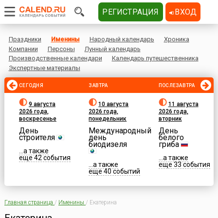
РЕГИСТРАЦИЯ
ВХОД
Праздники
Именины
Народный календарь
Хроника
Компании
Персоны
Лунный календарь
Производственные календари
Календарь путешественника
Экспертные материалы
СЕГОДНЯ
ЗАВТРА
ПОСЛЕЗАВТРА
9 августа
10 августа
11 августа
2026 года,
2026 года,
2026 года,
воскресенье
понедельник
вторник
День
Международный
День
строителя
день
белого
биодизеля
гриба
...а также
еще 42 события
...а также
...а также
еще 33 события
еще 40 событий
Главная страница
/
Именины
/
Екатерина