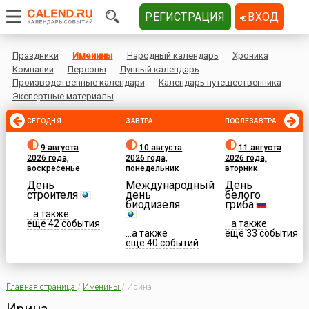
РЕГИСТРАЦИЯ
ВХОД
Праздники
Именины
Народный календарь
Хроника
Компании
Персоны
Лунный календарь
Производственные календари
Календарь путешественника
Экспертные материалы
СЕГОДНЯ
ЗАВТРА
ПОСЛЕЗАВТРА
9 августа
10 августа
11 августа
2026 года,
2026 года,
2026 года,
воскресенье
понедельник
вторник
День
Международный
День
строителя
день
белого
биодизеля
гриба
...а также
еще 42 события
...а также
...а также
еще 33 события
еще 40 событий
Главная страница
/
Именины
/
Ирина