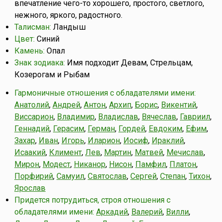
впечатление чего-то хорошего, простого, светлого,
нежного, яркого, радостного.
Талисман:
Ландыш
Цвет:
Синий
Камень:
Опал
Знак зодиака:
Имя подходит Девам, Стрельцам,
Козерогам и Рыбам
Гармоничные отношения с обладателями имени:
Анатолий
,
Андрей
,
Антон
,
Архип
,
Борис
,
Викентий
,
Виссарион
,
Владимир
,
Владислав
,
Вячеслав
,
Гавриил
,
Геннадий
,
Герасим
,
Герман
,
Гордей
,
Евдоким
,
Ефим
,
Захар
,
Иван
,
Игорь
,
Иларион
,
Иосиф
,
Ираклий
,
Исаакий
,
Климент
,
Лев
,
Мартин
,
Матвей
,
Мечислав
,
Мирон
,
Модест
,
Никанор
,
Нисон
,
Памфил
,
Платон
,
Порфирий
,
Самуил
,
Святослав
,
Сергей
,
Степан
,
Тихон
,
Ярослав
Придется потрудиться, строя отношения с
обладателями имени:
Аркадий
,
Валерий
,
Вилли
,