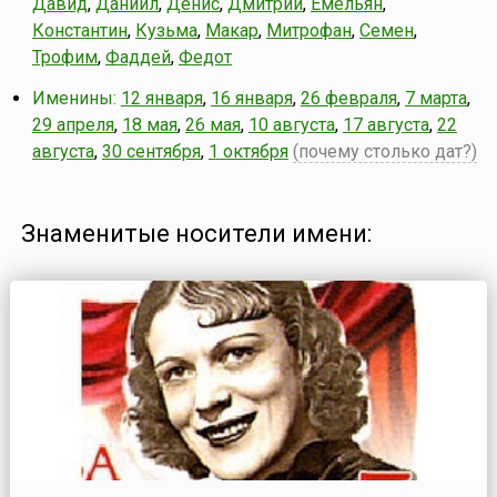
Давид
,
Даниил
,
Денис
,
Дмитрий
,
Емельян
,
Константин
,
Кузьма
,
Макар
,
Митрофан
,
Семен
,
Трофим
,
Фаддей
,
Федот
Именины:
12 января
,
16 января
,
26 февраля
,
7 марта
,
29 апреля
,
18 мая
,
26 мая
,
10 августа
,
17 августа
,
22
августа
,
30 сентября
,
1 октября
(почему столько дат?)
Знаменитые носители имени: