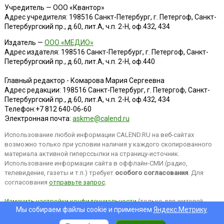
Учредитель — ООО «Квантор»
Адрес учредителя: 198516 Санкт-Петербург, г. Петергоф, Санкт-
Петербургский пр., д.60, лит.А, ч.п. 2-Н, оф.432, 434
Издатель —
ООО «МЕДИО»
Адрес издателя: 198516 Санкт-Петербург, г. Петергоф, Санкт-
Петербургский пр., д.60, лит.А, ч.п. 2-Н, оф.440
Главный редактор - Комарова Мария Сергеевна
Адрес редакции:
198516
Санкт-Петербург, г. Петергоф
,
Санкт-
Петербургский пр., д.60, лит.А, ч.п. 2-Н, оф.432, 434
Телефон:
+7 812 640-06-60
Электронная почта:
askme@calend.ru
Использование любой информации CALEND.RU на веб-сайтах
возможно только при условии наличия у каждого скопированного
материала активной гиперссылки на страницу-источник.
Использование информации сайта в оффлайн-СМИ (радио,
телевидение, газеты и т.п.) требует
особого согласования
. Для
согласования
отправьте запрос
.
Изменить настройки конфиденциальности
(только для жителей
Мы собираем файлы cookie и применяем
Яндекс.Метрику
.
EEA).