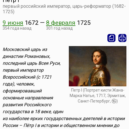
Петр I
первый российский император, царь-реформатор (1682-
1725)
9 июня
1672
—
8 февраля
1725
354 года назад
301 год назад
Московский царь из
династии Романовых,
последний царь Всея Руси,
первый император
Всероссийский (с 1721
года), человек,
Петр I (Портрет кисти Жана-
сформировавший
Марка Натье, 1717, Эрмитаж,
основные направления
Санкт-Петербург,
)
развития Российского
государства в 18 веке, один
из наиболее ярких государственных деятелей в истории
России – Пётр I в истории и общественном мнении до