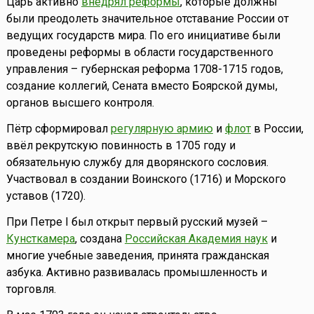
Царь активно
внедрял реформы
, которые должны
были преодолеть значительное отставание России от
ведущих государств мира. По его инициативе были
проведены реформы в области государственного
управления – губернская реформа 1708-1715 годов,
создание коллегий, Сената вместо Боярской думы,
органов высшего контроля.
Пётр сформировал
регулярную армию
и
флот
в России,
ввёл рекрутскую повинность в 1705 году и
обязательную службу для дворянского сословия.
Участвовал в создании Воинского (1716) и Морского
уставов (1720).
При Петре I был открыт первый русский музей –
Кунсткамера
, создана
Российская Академия наук
и
многие учебные заведения, принята гражданская
азбука. Активно развивалась промышленность и
торговля.