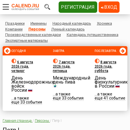
РЕГИСТРАЦИЯ
ВХОД
Праздники
Именины
Народный календарь
Хроника
Компании
Персоны
Лунный календарь
Производственные календари
Календарь путешественника
Экспертные материалы
СЕГОДНЯ
ЗАВТРА
ПОСЛЕЗАВТРА
6 августа
7 августа
8 августа
2026 года,
2026 года,
2026 года,
четверг
пятница
суббота
День
Международный
День
Железнодорожных
день пива
физкультурника
войск
в России
России
...а также
...а также
...а также
еще 33 события
еще 41 событие
еще 33 события
Главная страница
/
Персоны
/
Петр I