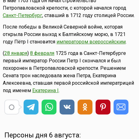
В мае 1703 года он начал строительство
Петропавловской крепости, c которой начался город
Санкт-Петербург
, ставший в 1712 году столицей России.
После победы в Великой Северной войне, которая
открыла России выход к Балтийскому морю, в 1721
году Пётр I становится
императором всероссийским
.
(
28 января
)
8 февраля
1725 года в Санкт-Петербурге
первый император России Петр I скончался и был
похоронен в Петропавловской крепости. Решением
Сената трон наследовала жена Петра, Екатерина
Алексеевна, ставшая первой российской императрицей
под именем
Екатерина I
.
Персоны дня 6 августа: