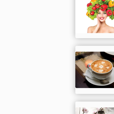
праздник. Праздно
этого дня вызвано
исторической
необходимостью.
Президент
Азербайджанской
Республики Гейдар
17 июля 1998 года
подписал распоряж
проведении 1 октя
профессиональног
праздника работни
прокуратуры
Азербайджанской
Республики основ
на том, чт...