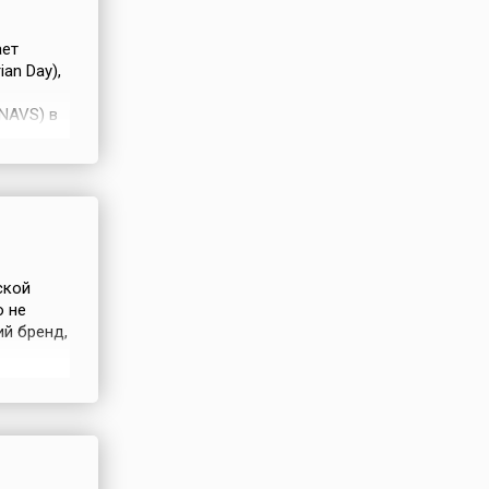
читается
ает
ей
an Day),
новленный
нта
 NAVS) в
9 от 7
ным
а,
ическое
n Union,
уги
ед
тверждении
ской
о не
ий бренд,
 менее
 год
ами