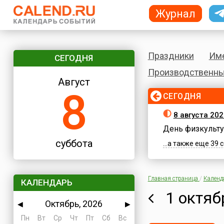
Журнал
Праздники
Им
СЕГОДНЯ
Производственны
Август
8
СЕГОДНЯ
8 августа 202
День физкульту
суббота
...а также еще 39
Главная страница
/
Календ
КАЛЕНДАРЬ
1 октяб
Октябрь, 2026
◀
▶
Пн
Вт
Ср
Чт
Пт
Сб
Вс