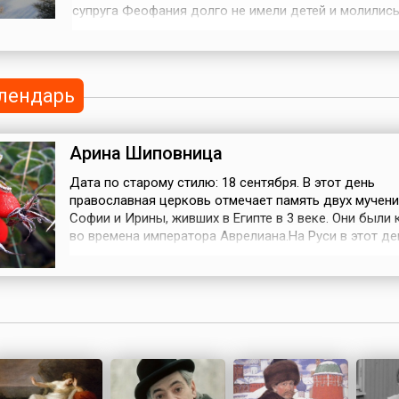
супруга Феофания долго не имели детей и молились
даровании им ребенка. Трижды явилась им Пресвят
Богородица и сказала, что молитва услышана — род
них дочь, которую нужно назвать Феодулией, и она
служительницей церкви.К...
лендарь
Арина Шиповница
Дата по старому стилю: 18 сентября. В этот день
православная церковь отмечает память двух мучен
Софии и Ирины, живших в Египте в 3 веке. Они были
во времена императора Аврелиана.На Руси в этот д
принято собирать и сушить шиповник. Считалось, чт
полезны только те ягоды, которые собраны после д
Арины (Ирины).Плоды шиповника использовали и в
кулинарных, и в лечебных цел...