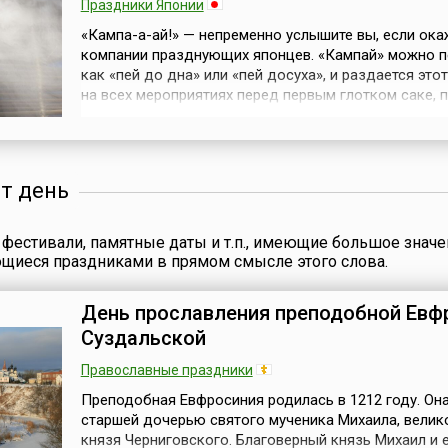
Праздники Японии
«Кампа-а-ай!» — непременно услышите вы, если ока
компании празднующих японцев. «Кампай» можно п
как «пей до дна» или «пей досуха», и раздается это
на всех мероприятиях перед первым глотком саке, п
вина, шампанского и практически любого другого
алкогольного напитка.Сегодня, 1 октября, в календ
День японского вина (Nihon-shu-no Hi). Для иностра
огромное числ...
от день
фестивали, памятные даты и т.п., имеющие большое значе
ющиеся праздниками в прямом смысле этого слова.
День прославления преподобной Евф
Суздальской
Православные праздники
Преподобная Евфросиния родилась в 1212 году. Он
старшей дочерью святого мученика Михаила, велик
князя Черниговского. Благоверный князь Михаил и 