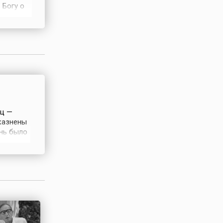
 Богу о
ая
ится у
 будет
иц —
 казнены
ень было
о
ня