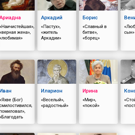
Ариадна
Аркадий
Борис
Вен
«Наичистейшая»,
«Пастух»,
«Славный в
«Лю
«верная жена»,
«житель
битве»,
сын»
«любимая»
Аркадии»
«борец»
Иван
Иларион
Ирина
Кон
«Яхве (Бог)
«Веселый»,
«Мир»,
«Сто
смилостивился,
«радостный»
«покой»
«пос
помиловал»,
«Благодать
Божия»