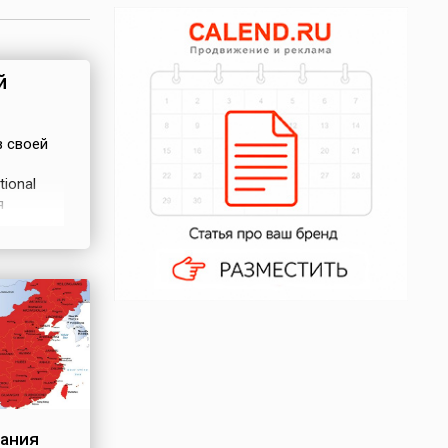
й
в своей
ional
я
 затем в
1 октября
вания