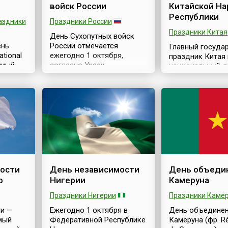
войск России
Китайской Н
Республики
аздники
Праздники России
Праздники Китая
День Сухопутных войск
ень
России отмечается
Главный госуда
ational
ежегодно 1 октября,
праздник Китая 
емый
согласно Указу
национальный д
,
Президента Российской
стране — годов
а, был
Федерации № 549 от 31
образования Ки
ативе
мая 2006 года «Об
Народной Респуб
установлении
трад. 國慶節) — 
та
профессиональных
ежегодно 1 октя
двумя
праздников и памятных
Именно в этот д
-й
дней в Вооруженных Силах
году на митинге 
блее
Российской
площади Тяньан
ими из
Федерации».Сухопутные
Пекине было
ждения
войска, как вид
провозглашено
ости
День независимости
День объеди
ня
Вооруженных Сил
Образование КНР
р
Нигерии
Камеруна
озитор
Российской Федерации,
декабря того же
ич и
предназначены для
центральное на
Праздники Нигерии
Праздники Каме
ведения боевых действий
правительство 
пост
ти —
преимущественно на суше.
Ежегодно 1 октября в
День объедине
постановление 
мый
На всех этапах
Федеративной Республике
Камеруна (фр. Ré
объявлении 1 о