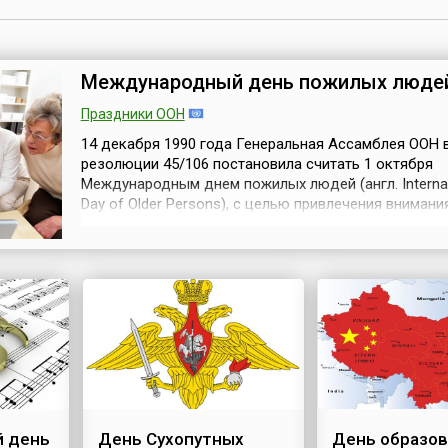
Международный день пожилых люде
Праздники ООН
14 декабря 1990 года Генеральная Ассамблея ООН 
резолюции 45/106 постановила считать 1 октября
Международным днем пожилых людей (англ. Internat
Day of Older Persons), с целью привлечения внимани
общественности к проблемам людей пожилого
возраста.Сначала эту дату стали отмечать в Европе,
Америке, а в конце 1990-х годов уже во всем мире. 
во многих странах проходят ...
 день
День Сухопутных
День образо