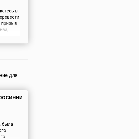
жетесь в
еревести
т призыв
ива,
аре —
нцев,
ние для
росинии
а была
ого
его