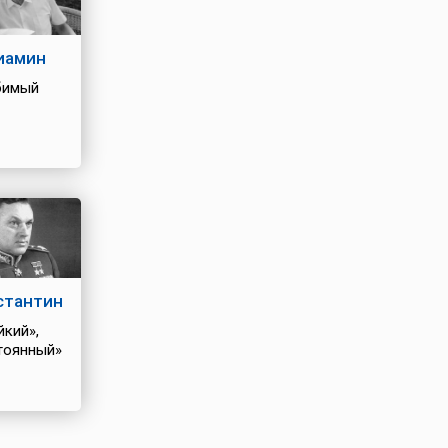
иамин
бимый
стантин
йкий»,
тоянный»