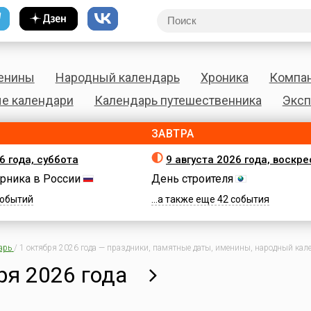
енины
Народный календарь
Хроника
Компа
е календари
Календарь путешественника
Эксп
ЗАВТРА
6 года, суббота
9 августа 2026 года, воскр
рника в России
День строителя
 событий
...а также еще 42 события
арь
/
1 октября 2026 года — праздники, памятные даты, именины, народный кале
ря 2026 года