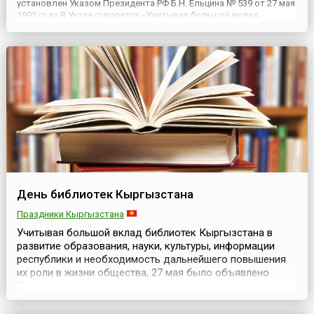
установлен Указом Президента РФ Б.Н. Ельцина № 539 от 27 мая
1995 года.В Указе говорится:«Учитывая большой вклад
российских библиотек в развитие отечественного
просвещения, науки и культуры и необходимость дальнейшего
повышения их роли в ...
День библиотек Кыргызстана
Праздники Кыргызстана
Учитывая большой вклад библиотек Кыргызстана в
развитие образования, науки, культуры, информации
республики и необходимость дальнейшего повышения
их роли в жизни общества, 27 мая было объявлено
Днем библиотек Кыргызстана (кирг. Кыргызстандын
китепканалар күнү) Постановлением Правительства
Кыргызской Республики № 308 от 17 июня 2008