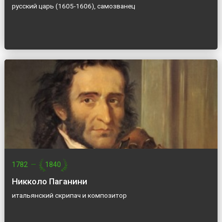
русский царь (1605-1606), самозванец
1782
—
1840
Никколо Паганини
итальянский скрипач и композитор