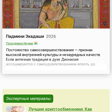
Падмини Экадаши
2026
Праздники Индии
Постоянство самосовершенствования — признак
высокой внутренней культуры и незаурядных качеств.
Если античная традиция в духе Дионисия
ассоциируются с самоудовлетворением вплоть до
пресыщения и отвращения, то древнеиндийская
традиция праздников преследует прямо
противоположные цели.Понимание природы вечной
души, порабощённой собственными недостатками в
мире временных и преходящих ценностей, сфо...
Экспертные материалы
Лучшие криптообменники: Как