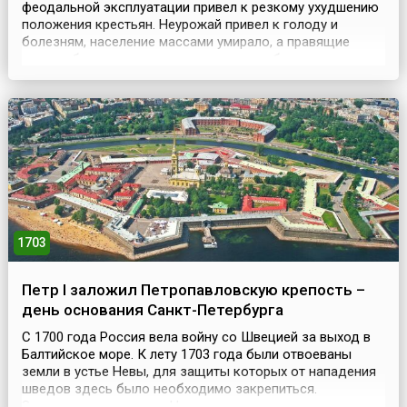
феодальной эксплуатации привел к резкому ухудшению
положения крестьян. Неурожай привел к голоду и
болезням, население массами умирало, а правящие
классы безудержно спекулировали хлебом.
Крестьянское волнение все возрастало. В 1604 году в
поход на Москву двинулся Лжедмитрий I – Григорий
Отрепьев, выдававший себя за сына царя Ивана IV
Грозного. Появлени...
1703
Петр I заложил Петропавловскую крепость –
день основания Санкт-Петербурга
С 1700 года Россия вела войну со Швецией за выход в
Балтийское море. К лету 1703 года были отвоеваны
земли в устье Невы, для защиты которых от нападения
шведов здесь было необходимо закрепиться.
Захваченную крепость Ниеншанц посчитали