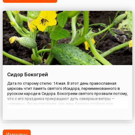
Сидор Бокогрей
Дата по старому стилю: 14 мая. В этот день православная
церковь чтит память святого Исидора, переименованного в
русском народе в Сидора. Бокогреем святого прозвали потому,
что с его праздника прекращают дуть северные ветры —
«сиверы». Люди говорили: «На день Сидора отойдут все
сиверы». Также на Сидора прилетают из-за теплых морей
стрижи и ласточки-касаточки, которые несут на Русь
тепло.Ран...
Именины