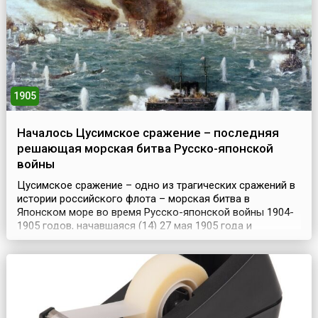
императрицы Екатерины II была соз...
1905
Началось Цусимское сражение – последняя
решающая морская битва Русско-японской
войны
Цусимское сражение – одно из трагических сражений в
истории российского флота – морская битва в
Японском море во время Русско-японской войны 1904-
1905 годов, начавшаяся (14) 27 мая 1905 года и
продолжавшаяся 2 дня в Цусимском проливе.Сражению
предшествовал тяжелый переход русских кораблей из
Балтийского моря на Дальний Восток длиной 18 тысяч
миль (33 тыс. км). Японский флот имел преимущество в...