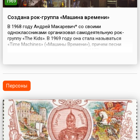
1969
Создана рок-группа «Машина времени»
В 1968 году Андрей Макаревич* со своими
одноклассниками организовал самодеятельную рок-
группу «The Kids». В 1969 году она стала называться
«Time Machines» («Машины Времени»), причем песни
исполнялись на английском языке. В 1973 году название
было изменено на единственное число – «Машина
времени»Выступив в 1976 году на фестивале
«Таллинские Песни Молодежи» в Эстонии и получив
первый приз, «Маши...
Персоны