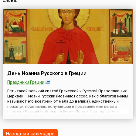
слова.
День Иоанна Русского в Греции
Праздники Греции
Есть такой великий святой Греческой и Русской Православных
Церквей — Иоанн Русский (Иоаннис Россос, как с благоговением
называют его все греки от мала до велика), единственный,
пожалуй, подвижник, получивший в прозвание имя целого
народа: «Русский» с большой буквы.Простой солдат армии
Петра Великого, попавший в турецкий плен, проведший там 13
лет и, несмотря на долгие истязания, отказавшийся п...
Народный календарь