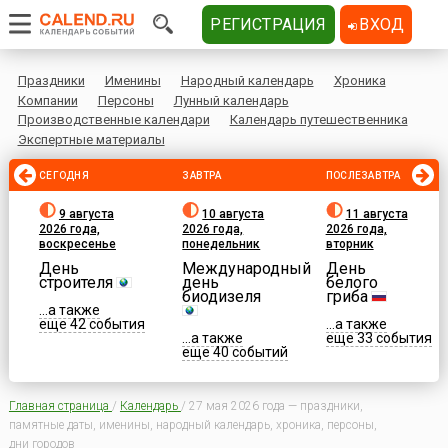
РЕГИСТРАЦИЯ
ВХОД
Праздники
Именины
Народный календарь
Хроника
Компании
Персоны
Лунный календарь
Производственные календари
Календарь путешественника
Экспертные материалы
СЕГОДНЯ
ЗАВТРА
ПОСЛЕЗАВТРА
9 августа
10 августа
11 августа
2026 года,
2026 года,
2026 года,
воскресенье
понедельник
вторник
День
Международный
День
строителя
день
белого
биодизеля
гриба
...а также
еще 42 события
...а также
...а также
еще 33 события
еще 40 событий
Главная страница
/
Календарь
/
27 мая 2026 года — праздники,
памятные даты, именины, народный календарь, хроника, персоны,
дни городов