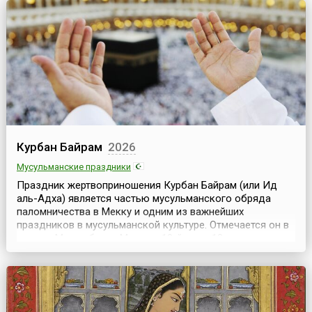
года.Впервые свой профессиональный праздник в 2009
году отмети...
Курбан Байрам
2026
Мусульманские праздники
Праздник жертвоприношения Курбан Байрам (или Ид
аль-Адха) является частью мусульманского обряда
паломничества в Мекку и одним из важнейших
праздников в мусульманской культуре. Отмечается он в
долине Мина вблизи Мекки в 10-й день 12-го месяца
мусульманского лунного календаря Зуль-хиджа и
длится 2-3 дня. Поскольку дата праздника зависит от
лунного календаря, в разных странах дни празднования
могут о...