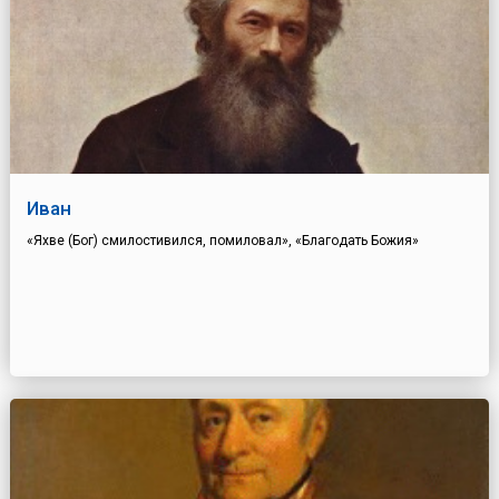
Иван
«Яхве (Бог) смилостивился, помиловал», «Благодать Божия»