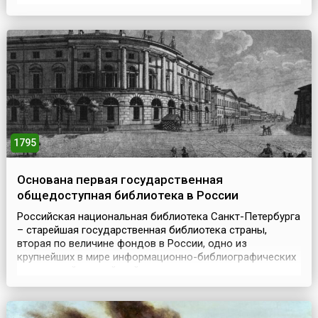
недостаточно пригодной для этого, место для новой
крепости выбрали на острове Енисаари (с финского –
Заячий), откуда прекрасно просматривались входы в
рукава Невы из...
1795
Основана первая государственная
общедоступная библиотека в России
Российская национальная библиотека Санкт-Петербурга
– старейшая государственная библиотека страны,
вторая по величине фондов в России, одно из
крупнейших в мире информационно-библиографических
учреждений, российский центр научно-
исследовательской и научно-методической работы в
области библиотековедения, библиографии и
книговедения. (16) 27 мая 1795 года Указом