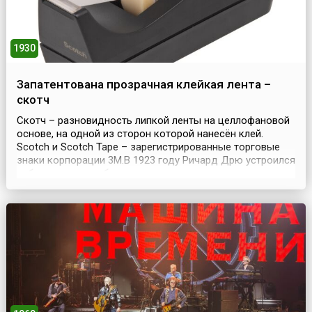
1930
Запатентована прозрачная клейкая лента –
скотч
Скотч – разновидность липкой ленты на целлофановой
основе, на одной из сторон которой нанесён клей.
Scotch и Scotch Tape – зарегистрированные торговые
знаки корпорации 3M.В 1923 году Ричард Дрю устроился
лаборантом на работу в американскую компанию
Minnesota Mining and Manufacturing (сейчас название
этой корпорации 3M), которая занималась
производством наждачной бумаги, вела
исследовательскую ...