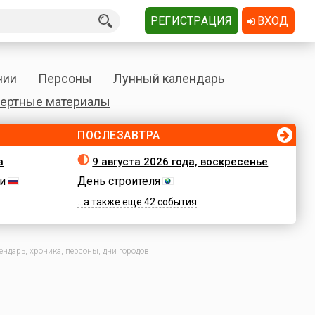
РЕГИСТРАЦИЯ
ВХОД
нии
Персоны
Лунный календарь
ертные материалы
ПОСЛЕЗАВТРА
а
9 августа 2026 года, воскресенье
и
День строителя
...а также еще 42 события
ндарь, хроника, персоны, дни городов