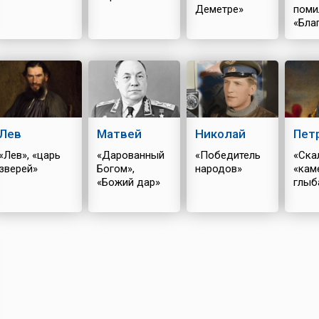
Деметре»
поми
«Бла
Божи
Лев
Матвей
Николай
Пет
«Лев», «царь
«Дарованный
«Победитель
«Ска
зверей»
Богом»,
народов»
«кам
«Божий дар»
глыб