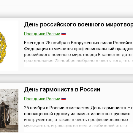
День российского военного миротво
Праздники России
Ежегодно 25 ноября в Вооружённых силах Российс
Федерации отмечается профессиональный праздни
российского военного миротворца.В качестве даты
празднования 25 ноября выбрано в честь того, что 
день в 1973 году на официальном уровне в составе
миротворческой операции на Ближнем Востоке при
участие группа советских военнослужащих. Сами
миротворческие силы ООН — вооруженные ...
День гармониста в России
Праздники России
25 ноября в России отмечается День гармониста – 
посвящённый одному из самых известных русских
инструментов, а также в честь профессиональных
музыкантов, играющих на нём, и любителей этого
многогранного инструмента. Инициатива учреждени