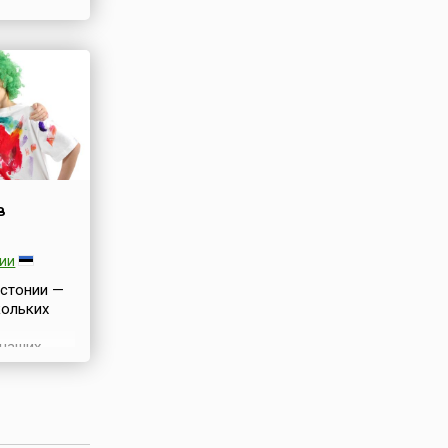
у
ь Дня –
в
ии
Эстонии —
кольких
 наших
 с
риями в
а овец,
нь