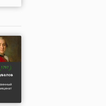
Неман»
узское
а
Р
иационной
время
 войны
 25 ноября
в апреле
таве 303-й
визии 1-й
ии
1797
та начала
увалов
ь
ая
твенный
 меценат
рмандия»,
на
нском