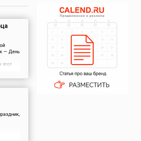
рца
кой
к — День
в этот
няла
праздник,
я