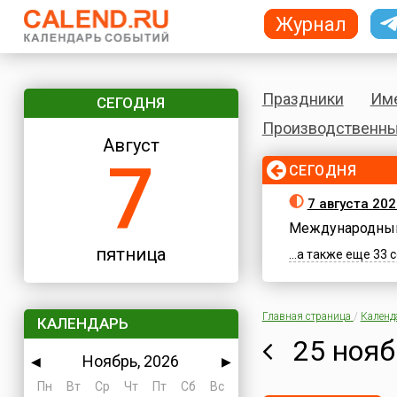
Журнал
Праздники
Им
СЕГОДНЯ
Производственны
Август
7
СЕГОДНЯ
7 августа 202
Международный
пятница
...а также еще 33
Главная страница
/
Календ
КАЛЕНДАРЬ
25 нояб
Ноябрь, 2026
◀
▶
Пн
Вт
Ср
Чт
Пт
Сб
Вс