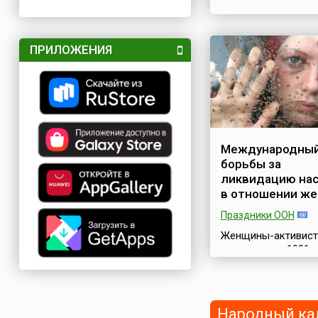
ПРИЛОЖЕНИЯ
Международный
борьбы за
ликвидацию на
в отношении ж
Праздники ООН
Женщины-активист
всего мира с 1981 
отмечают 25 ноябр
против насилия. 17
декабря 1999 года
Генеральная Ассам
Народный ка
ООН своей резолю