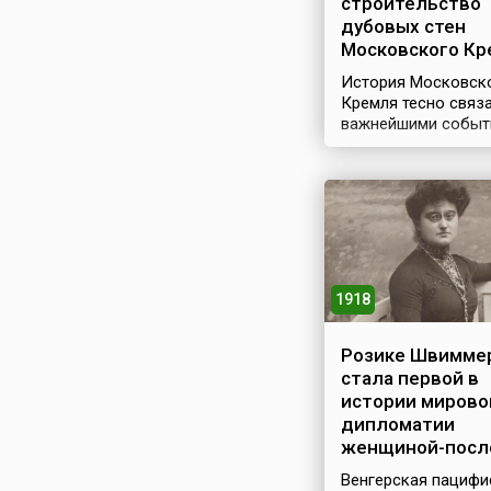
строительство
дубовых стен
Московского Кр
История Московск
Кремля тесно связа
важнейшими событ
жизни русского
государства. В 12 в
Москва представл
собой маленькое
поселение, форпост
защищавший путь 
Владимиру. В 1156 
повелению князя 
1918
Долгорукого был
построен укреплен
центр поселения —
Розике Швимме
Кремль. Выбор мес
стала первой в
постройки был
истории мирово
продиктован
дипломатии
стратегическими
женщиной-посл
соображениями: Кр
высоком холме при
Венгерская пацифи