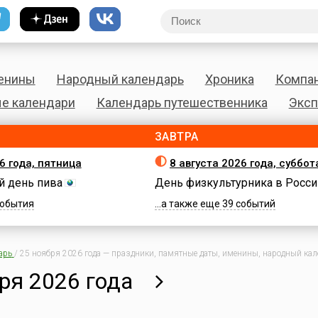
енины
Народный календарь
Хроника
Компа
е календари
Календарь путешественника
Эксп
ЗАВТРА
6 года, пятница
8 августа 2026 года, суббот
 день пива
День физкультурника в Росси
 события
...а также еще 39 событий
арь
/
25 ноября 2026 года — праздники, памятные даты, именины, народный кале
ря 2026 года