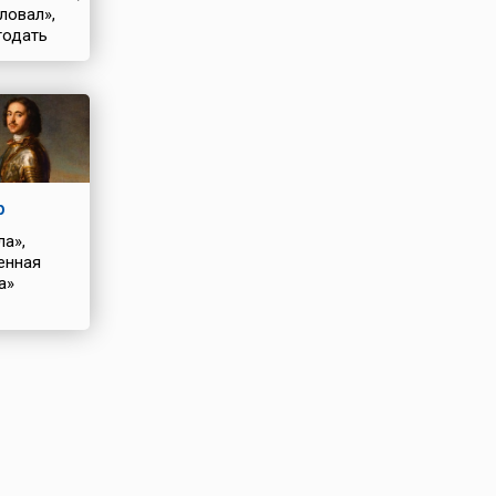
ловал»,
годать
я»
р
ла»,
енная
а»