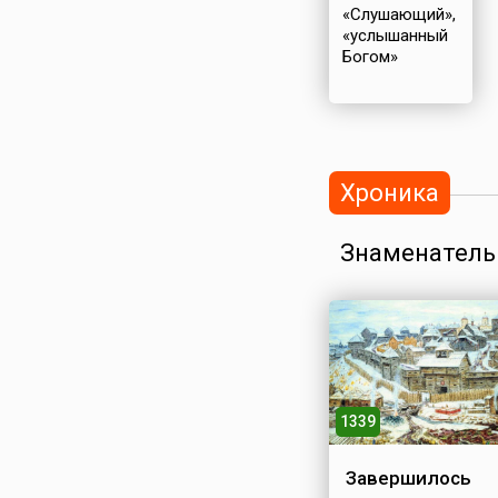
«Слушающий»,
«услышанный
Богом»
Хроника
Знаменатель
1339
Завершилось