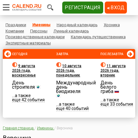
РЕГИСТРАЦИЯ
ВХОД
Праздники
Именины
Народный календарь
Хроника
Компании
Персоны
Лунный календарь
Производственные календари
Календарь путешественника
Экспертные материалы
СЕГОДНЯ
ЗАВТРА
ПОСЛЕЗАВТРА
9 августа
10 августа
11 августа
2026 года,
2026 года,
2026 года,
воскресенье
понедельник
вторник
День
Международный
День
строителя
день
белого
биодизеля
гриба
...а также
еще 42 события
...а также
...а также
еще 33 события
еще 40 событий
Главная страница
/
Именины
/
Вероника