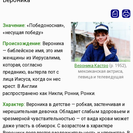
Вероника
Значение:
«Победоносная»,
«несущая победу»
Происхождение:
Вероника
— библейское имя, это имя
женщины из Иерусалима,
которая, согласно
Вероника Кастро
(р. 1952),
мексиканская актриса,
преданию, вытерла пот с
певица и телеведущая
лица Иисуса, когда он нес
крест. В Англии
распространено как Никпи, Ронни, Ронки.
Характер:
Вероника в детстве — робкая, застенчивая и
нерешительная девочка. Обладает слабым здоровьем и
чрезмерной чувствительностью — от вида крови может
даже упасть в обморок. С возрастом в характере
Вероники появляется раздражительность и упрямство. В