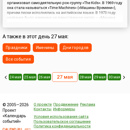
организовал самодеятельную рок-группу «The Kids». В 1969 году
она стала называться «Time Machines» («Машины Времени»),
причем песни исполнялись на английском языке. В 1973 году
название было изменено на единственное число – «Машина
времени»Выступив в 1976 году на фестивале «Таллинские Песни
Молодежи» в Эстонии и получив первый приз, «Маши...
А также в этот день 27 мая:
Праздники
Именины
Дни городов
Все события
27 мая
24 мая
25 мая
26 мая
28 мая
29 мая
30 мая
О проекте
Продвижение
Реклама
© 2005—2026
Контакты
Информеры
Проект
«Календарь
Условия использования сайта
событий»
Пользовательское соглашение
Политика конфиденциальности