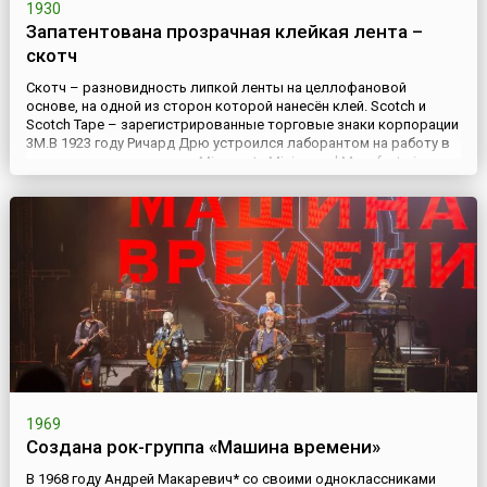
1930
Запатентована прозрачная клейкая лента –
скотч
Скотч – разновидность липкой ленты на целлофановой
основе, на одной из сторон которой нанесён клей. Scotch и
Scotch Tape – зарегистрированные торговые знаки корпорации
3M.В 1923 году Ричард Дрю устроился лаборантом на работу в
американскую компанию Minnesota Mining and Manufacturing
(сейчас название этой корпорации 3M), которая занималась
производством наждачной бумаги, вела исследовательскую ...
1969
Создана рок-группа «Машина времени»
В 1968 году Андрей Макаревич* со своими одноклассниками