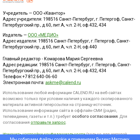
Учредитель — ООО «Квантор»
Адрес учредителя: 198516 Санкт-Петербург, г. Петергоф, Санкт-
Петербургский пр., д.60, лит.А, ч.п. 2-Н, оф.432, 434
Издатель —
ООО «МЕДИО»
Адрес издателя: 198516 Санкт-Петербург, г. Петергоф, Санкт-
Петербургский пр., д.60, лит.А, ч.п. 2-Н, оф.440
Главный редактор - Комарова Мария Сергеевна
Адрес редакции:
198516
Санкт-Петербург, г. Петергоф
,
Санкт-
Петербургский пр., д.60, лит.А, ч.п. 2-Н, оф.432, 434
Телефон:
+7 812 640-06-60
Электронная почта:
askme@calend.ru
Использование любой информации CALEND.RU на веб-сайтах
возможно только при условии наличия у каждого скопированного
материала активной гиперссылки на страницу-источник.
Использование информации сайта в оффлайн-СМИ (радио,
телевидение, газеты и т.п.) требует
особого согласования
. Для
согласования
отправьте запрос
.
Изменить настройки конфиденциальности
(только для жителей
Мы собираем файлы cookie и применяем
Яндекс.Метрику
.