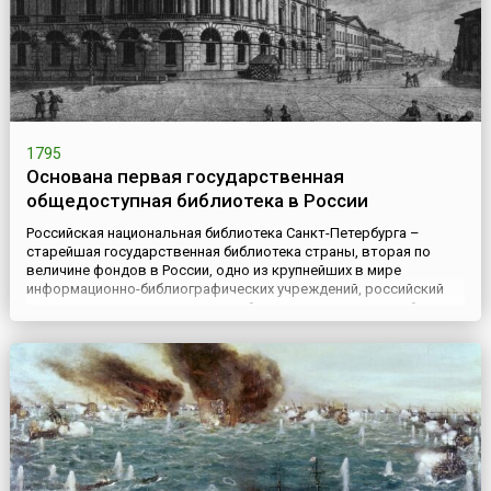
1795
Основана первая государственная
общедоступная библиотека в России
Российская национальная библиотека Санкт-Петербурга –
старейшая государственная библиотека страны, вторая по
величине фондов в России, одно из крупнейших в мире
информационно-библиографических учреждений, российский
центр научно-исследовательской и научно-методической
работы в области библиотековедения, библиографии и
книговедения. (16) 27 мая 1795 года Указом императрицы
Екатерины II была соз...