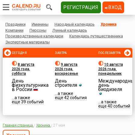
РЕГИСТРАЦИЯ
ВХОД
Праздники
Именины
Народный календарь
Хроника
Компании
Персоны
Лунный календарь
Производственные календари
Календарь путешественника
Экспертные материалы
СЕГОДНЯ
ЗАВТРА
ПОСЛЕЗАВТРА
8 августа
9 августа
10 августа
2026 года,
2026 года,
2026 года,
суббота
воскресенье
понедельник
День
День
Международны
физкультурника
строителя
день
в России
биодизеля
...а также
...а также
еще 42 события
еще 39 событий
...а также
еще 40 событий
Главная страница
/
Хроника
/
27 мая