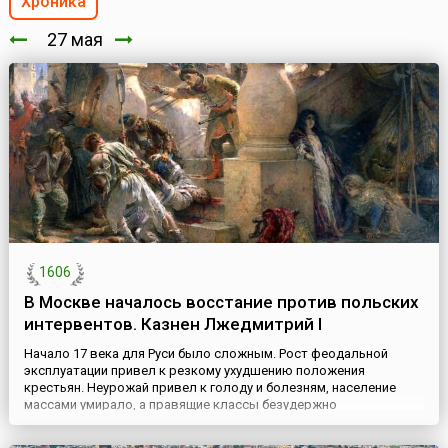
Хроника
27 мая
1606
В Москве началось восстание против польских
интервентов. Казнен Лжедмитрий I
Начало 17 века для Руси было сложным. Рост феодальной
эксплуатации привел к резкому ухудшению положения
крестьян. Неурожай привел к голоду и болезням, население
массами умирало, а правящие классы безудержно
спекулировали хлебом. Крестьянское волнение все
возрастало. В 1604 году в поход на Москву двинулся