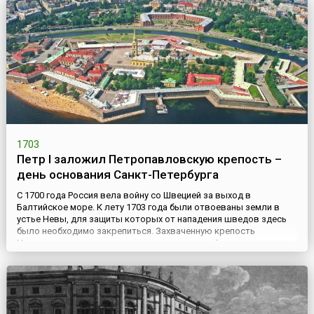
Лжедмитрий I – Григорий Отрепьев, выдававший себя за сына
царя Ивана IV Грозного. Появлени...
1703
Петр I заложил Петропавловскую крепость –
день основания Санкт-Петербурга
С 1700 года Россия вела войну со Швецией за выход в
Балтийское море. К лету 1703 года были отвоеваны земли в
устье Невы, для защиты которых от нападения шведов здесь
было необходимо закрепиться. Захваченную крепость
Ниеншанц посчитали недостаточно пригодной для этого, место
для новой крепости выбрали на острове Енисаари (с финского
– Заячий), откуда прекрасно просматривались входы в рукава
Невы из...