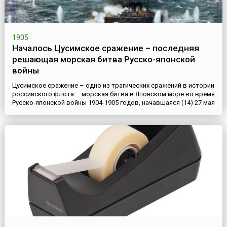
1905
Началось Цусимское сражение – последняя
решающая морская битва Русско-японской
войны
Цусимское сражение – одно из трагических сражений в истории
российского флота – морская битва в Японском море во время
Русско-японской войны 1904-1905 годов, начавшаяся (14) 27 мая
1905 года и продолжавшаяся 2 дня в Цусимском
проливе.Сражению предшествовал тяжелый переход русских
кораблей из Балтийского моря на Дальний Восток длиной 18
тысяч миль (33 тыс. км). Японский флот имел преимущество в...