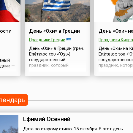
фашистских зах
Federation, IJF) в 2011 году,
(укр. День визв
а дата праздника
України від фаш
приурочена к дню
загарбників) —
 (англ.
рождения японского
национальный п
imated
мастера боевых искусств
посвященный и
ости
День «Охи» в Греции
День «Охи» н
IFA) в
Дзигоро Кано (яп. 嘉納 治
войск нацистск
10-
五郎, 1860–1938), который
Праздники Греции
Германии с терр
Праздники Кипр
считается основателем
Украины войска
День «Охи» в Греции (греч.
День «Охи» на Ки
вой
дзюдо. Он также
Красной Армии 
Επέτειος του «'Οχι») –
Επέτειος του «'Ο
ологии.
сформулировал основные
году.Впервые эт
государственный
государственны
...
авный
правила и принципы
государственно
праздник, который
праздник, кото
здник —
тренирово...
календаре праз
ежегодно отмечается в
ежегодно отмеч
появилась в 200
стране 28 октября в
октября в памят
Идею праздник
память о событиях 1940
отклонении ульт
выс...
года. Греческое слово
предъявленного
en
«όχι» обозначает «нет».В
греческому пре
o
лендарь
ночь с 27 на 28 октября
министру Иоанн
átu).
1940 года итальянский
Метаксасу 28 ок
азывали
посол в Греции появился в
года. Греческое
После
дверях кабинета премьер-
«όχι» обозначае
йны, 28
Ефимий Осенний
министра Иоанниса
«нет».История 
Метаксаса и передал
государства на
ьным
Дата по старому стилю: 15 октября. В этот день