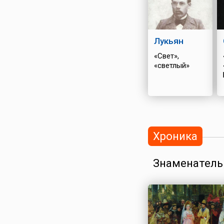
Лукьян
«Свет»,
«светлый»
Хроника
Знаменатель