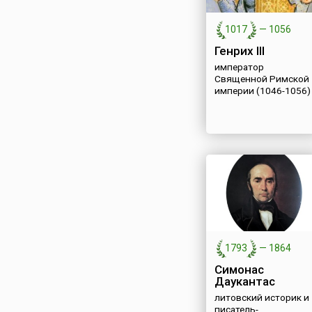
Скуратова. Невест
государя она стала
1017
—
1056
победы на смотрин.
Генрих III
император
Священной Римской
империи (1046-1056)
1793
—
1864
Симонас
Даукантас
литовский историк и
писатель-