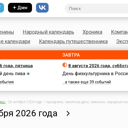
енины
Народный календарь
Хроника
Компа
е календари
Календарь путешественника
Эксп
ЗАВТРА
6 года, пятница
8 августа 2026 года, суббот
 день пива
День физкультурника в Росси
 события
...а также еще 39 событий
арь
/
28 октября 2026 года — праздники, памятные даты, именины, народный кал
бря 2026 года