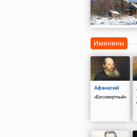
комитетом в Праге
провозглашена
независимость от 
Венгрии, а также
объявлено об
объединении Чехии и
Именины
Афанасий
«Бессмертный»