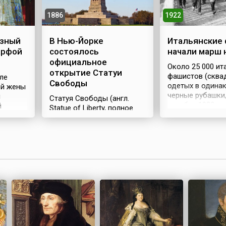
1886
1922
озный
В Нью-Йорке
Итальянские
арфой
состоялось
начали марш 
официальное
Около 25 000 ит
открытие Статуи
фашистов (сквад
ле
Свободы
одетых в одина
ой жены
черные рубашки,
ы
Статуя Свободы (англ.
октября 1922 го
й
Statue of Liberty, полное
отправились
IV в
название – «Свобода,
скоординирова
озаряющая мир», англ.
пешим маршем н
Liberty Enlightening the
четырех разных 
метров
World) стоит в устье
лидер, 39-летни
айцентр
Гудзона в нью-йоркской
кузнеца из глух
сти)
гавани США и служит
деревушки Бени
фой
приветствием как для
Муссолини, пот
иной,
гостей и иммигрантов, так
для себя пост п
и для возвращающихся
министра. Еще н
нского
американцев. Ее создал
приехал в Милан,
й
скульптор Фредерик
Перудже было
люты
Бартольди, а внутреннюю