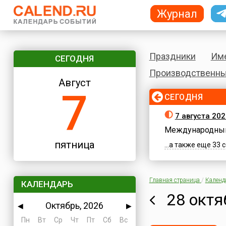
Журнал
Праздники
Им
СЕГОДНЯ
Производственны
Август
7
СЕГОДНЯ
7 августа 202
Международный
пятница
...а также еще 33
Главная страница
/
Календ
КАЛЕНДАРЬ
28 октя
Октябрь, 2026
◀
▶
Пн
Вт
Ср
Чт
Пт
Сб
Вс