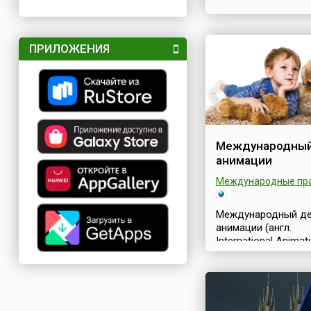
ПРИЛОЖЕНИЯ
Международный
анимации
Международные пр
Международный д
анимации (англ.
International Animat
или Всемирный ден
мультфильмов, кот
отмечается ежегод
октября, был учре
инициативе францу