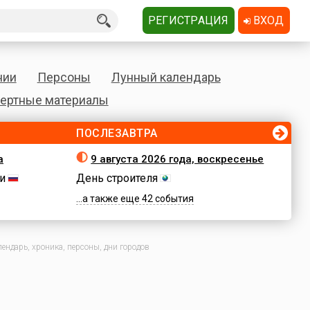
РЕГИСТРАЦИЯ
ВХОД
нии
Персоны
Лунный календарь
ертные материалы
ПОСЛЕЗАВТРА
а
9 августа 2026 года, воскресенье
и
День строителя
...а также еще 42 события
ендарь, хроника, персоны, дни городов