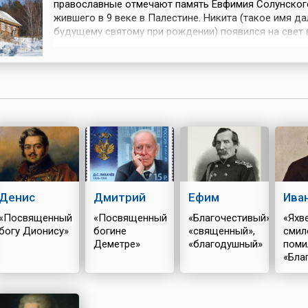
телеграмму Муссолини, в
много войн, в к
 была
православные отмечают память Евфимия Солунског
которой Греции
либо обороняло
жившего в 9 веке в Палестине. Никита (такое имя да
предлагалось сдаться на
вело наступате
Австро-
будущему святому при рождении) появился на свет 
мил...
тактик...
христианской семье, по настоянию родителей рано 
но уже в 18-летнем возрасте, оставив жену и дочь, 
 с...
постриг в монастыре на горе Олимп. Спустя некотор
Евфимий стал схимником, ушел ...
Денис
Дмитрий
Ефим
Ива
«Посвященный
«Посвященный
«Благочестивый»,
«Яхве
богу Дионису»
богине
«священный»,
смил
Деметре»
«благодушный»
поми
«Бла
Божи