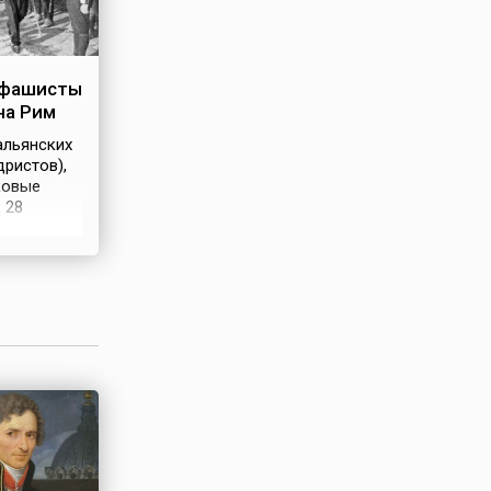
 фашисты
на Рим
альянских
ристов),
ковые
 28
да
нным
а Рим с
сторон. Их
й сын
ой
то
ребовал
ремьер-
акануне он
 в