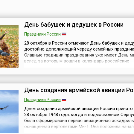
День бабушек и дедушек в России
Праздники России
28 октября в России отмечают День бабушек и дед
достойно дополняющий череду семейных праздник
Славные традиции празднования уже имеет День ма
вслед за которым вошли в календарь российских
праздников День отца, а также (хотя и неофициаль
братьев и сестёр, День дочери и День сыновей. А д
октября посвящён ещё двум членам семьи – людям
занимающим в ней особое место – ба...
День создания армейской авиации Ро
Праздники России
Днём создания армейской авиации России принято 
28 октября 1948 года, когда в подмосковном Серпу
была сформирована первая авиационная эскадриль
оснащённая вертолётами Ми-1. Она положила начал
армейской авиации как отдельному роду войск.Вер