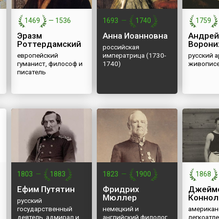
опубликовано в
ой
несущую конструкцию
Национальной 
 после
спроектировал Гюстав
1469
—
1536
1693
—
1740
1759
партии ...
..
Эйфель. Медная статуя
богини Свободы была...
Эразм
Анна Иоанновна
Андрей
Роттердамский
Ворони
российская
европейский
императрица (1730-
русский а
гуманист, философ и
1740)
живопис
писатель
1803
—
1883
1823
—
1900
1868
Ефим Путятин
Фридрих
Джейм
Мюллер
Коннол
русский
государственный
немецкий и
американ
деятель, адмирал и
английский филолог,
легкоатле