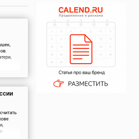
ушек,
ов.
тери,
но) День
ень 28
,
ссии
считать
хове
я,
о
толётная