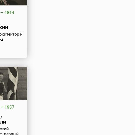
оззвание
фашистской
—
1814
хин
рхитектор и
ец
—
1957
с
ли
ский
т, первый