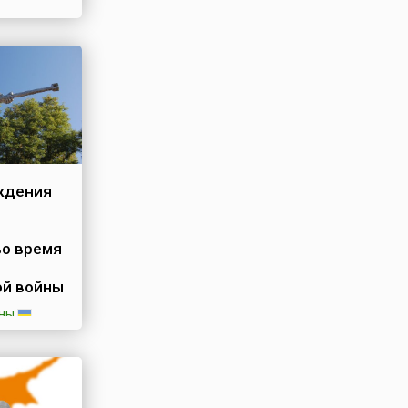
 её
ня,
ждения
во время
ой войны
ины
ина
мую дату в
— День
от