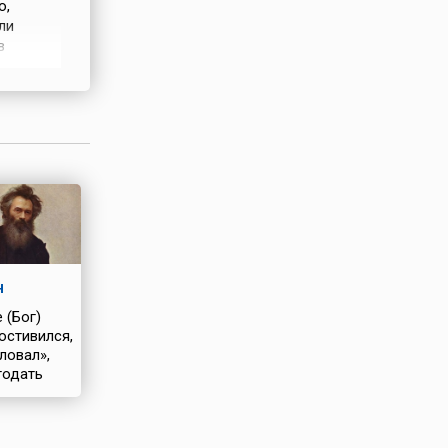
оторых оно
о,
сь, либо
ли
льную
в
женился,
принял
ое время
н
 (Бог)
остивился,
ловал»,
годать
я»