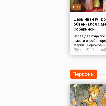
1571
Царь Иван IV Гр
обвенчался с М
Собакиной
Через два года пос
смерти своей втор
Марии Темрюковн
(Кученей) 41-летни
русский царь Иван 
Троицком соборе
Александровской
слободы (113 кило
от Москвы, ныне р
Персоны
Владимирской обла
обвенчался с Мар
Васильевной Собак
19-летней дочерью
захудалого коломе
дворянина, дальне
родственницей Ма