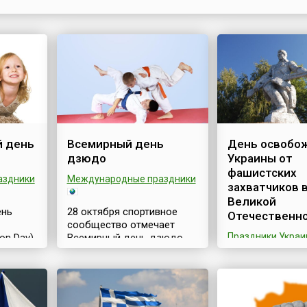
авиация сначала именовалась вспомогательной — в
задачи входила перевозка грузов, корректировка ог
разведка, связь. Затем, в ходе...
 день
Всемирный день
День освобо
дзюдо
Украины от
фашистских
аздники
Международные праздники
захватчиков 
Великой
ень
28 октября спортивное
Отечественн
сообщество отмечает
Праздники Укра
ion Day)
Всемирный день дзюдо
ь
(англ. World Judo Day),
28 октября Укра
орый
установленный
отмечает значи
но 28
Международной
своей истории 
жден по
федерацией дзюдо (англ.
освобождения 
зского
International Judo