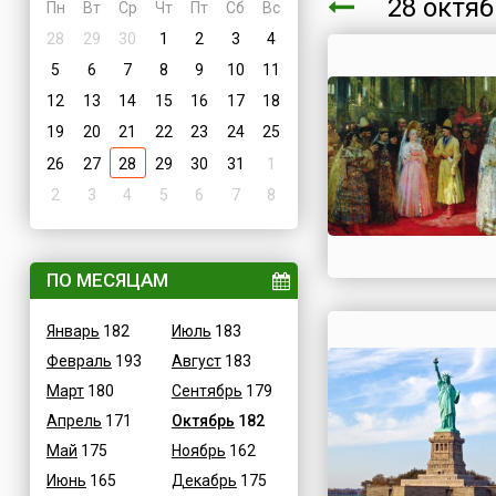
28 октя
Пн
Вт
Ср
Чт
Пт
Сб
Вс
28
29
30
1
2
3
4
5
6
7
8
9
10
11
12
13
14
15
16
17
18
19
20
21
22
23
24
25
26
27
28
29
30
31
1
2
3
4
5
6
7
8
ПО МЕСЯЦАМ
Январь
182
Июль
183
Февраль
193
Август
183
Март
180
Сентябрь
179
Апрель
171
Октябрь
182
Май
175
Ноябрь
162
Июнь
165
Декабрь
175