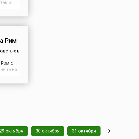
так и
ьптор
трукцию
ни
а Рим
 одетых в
 Рим с
знеца из
ля себя
Милан, в
ной
29 октября
30 октября
31 октября