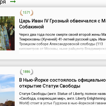
бря
1571
Царь Иван IV Грозный обвенчался с 
Собакиной
Через два года после смерти своей второй жены М
Темрюковны (Кученей) 41-летний русский царь Иван
Троицком соборе Александровской слободы (113
километров от Москвы, ныне райцентр Владимирск
области) обвенчался с Марфой Васильевной Собаки
летней дочерью захудалого коломенского дворяни
дальней родственницей Малюты Скуратова. Невест
государя она стала после победы на смотрин...
1886
В Нью-Йорке состоялось официально
открытие Статуи Свободы
Статуя Свободы (англ. Statue of Liberty, полное назв
«Свобода, озаряющая мир», англ. Liberty Enlightening
World) стоит в устье Гудзона в нью-йоркской гаван