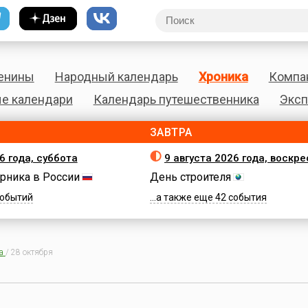
енины
Народный календарь
Хроника
Компа
е календари
Календарь путешественника
Эксп
ЗАВТРА
6 года, суббота
9 августа 2026 года, воскр
рника в России
День строителя
 событий
...а также еще 42 события
а
/
28 октября