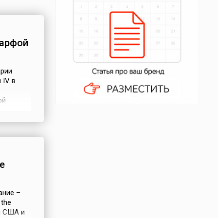
Марфой
арии
 IV в
ой
ной, 19-
на,
ой
е
ание –
 the
и США и