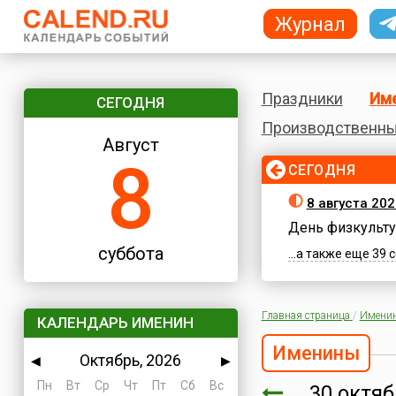
Журнал
Праздники
Им
СЕГОДНЯ
Производственны
Август
8
СЕГОДНЯ
8 августа 202
День физкульту
суббота
...а также еще 39
Главная страница
/
Имени
КАЛЕНДАРЬ ИМЕНИН
Именины
Октябрь, 2026
◀
▶
Пн
Вт
Ср
Чт
Пт
Сб
Вс
30 октя