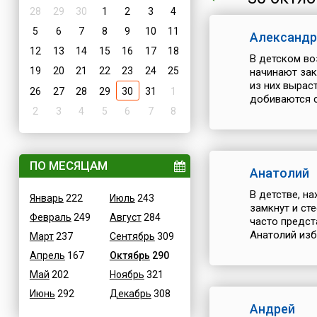
28
29
30
1
2
3
4
5
6
7
8
9
10
11
Александр
12
13
14
15
16
17
18
В детском во
19
20
21
22
23
24
25
начинают зак
из них вырас
26
27
28
29
30
31
1
добиваются св
2
3
4
5
6
7
8
ПО МЕСЯЦАМ
Анатолий
В детстве, н
Январь
222
Июль
243
замкнут и ст
Февраль
249
Август
284
часто предст
Анатолий изба
Март
237
Сентябрь
309
Апрель
167
Октябрь
290
Май
202
Ноябрь
321
Июнь
292
Декабрь
308
Андрей