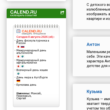
С детского в
излюбленные
изображать а
квартире и и
Антон
Маленьким ре
себе. Эти ка
характера Ан
детстве для н
Кузьма
Кузьма — имя
хватает твер
учетом тех о