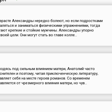
зрасте Александры нередко болеют, но если подростками
аляться и заниматься физическими упражнениями, тогда
тают крепкие и стойкие мужчины. Александры упорно
оей цели. Они могут стать во главе колле...
аходясь под сильным влиянием матери, Анатолий часто
еснителен и поэтому, читая приключенческую литературу,
авляет себя на месте героев романов. Со временем
вляется от чрезмерного влияния матери, но чув...