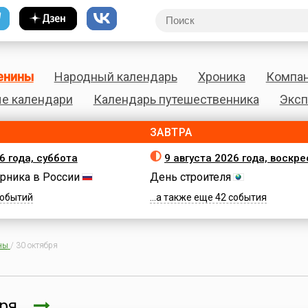
енины
Народный календарь
Хроника
Компа
е календари
Календарь путешественника
Эксп
ЗАВТРА
6 года, суббота
9 августа 2026 года, воскр
рника в России
День строителя
 событий
...а также еще 42 события
ны
/
30 октября
бря