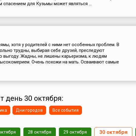
 спасением для Кузьмы может являться ...
рямы, хотя у родителей с ними нет особенных проблем. В
льно трудны, выбирая себе друзей, преследуют
 выгоду. Жадны, не лишены карьеризма, к людям
высокомерием. Очень похожи на мать. Осваивают самые
т день 30 октября:
ика
Дни городов
Все события
30 октября
октября
28 октября
29 октября