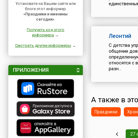
единственным
Установите на Вашем сайте или
блоге этот информер
«Праздники и именины
сегодня»
.
Получить код этого
информера
→
Леонтий
С детства уп
Смотреть другие информеры
→
общении дово
определенную
относятся с 
разн...
ПРИЛОЖЕНИЯ
А также в это
Праздники
Хрон
27 