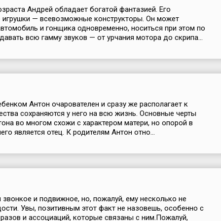
озраста Андрей обладает богатой фантазией. Его
 игрушки — всевозможные конструкторы. Он может
втомобиль и гонщика одновременно, носиться при этом по
здавать всю гамму звуков — от урчания мотора до скрипа...
бенком Антон очарователен и сразу же располагает к
чества сохраняются у него на всю жизнь. Основные черты
тона во многом схожи с характером матери, но опорой в
его является отец. К родителям Антон отно...
 звонкое и подвижное, но, пожалуй, ему несколько не
дости. Увы, позитивным этот факт не назовешь, особенно с
бразов и ассоциаций, которые связаны с ним.Пожалуй,