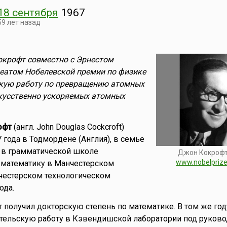
18 сентября
1967
59 лет назад
окрофт совместно с Эрнестом
еатом Нобелевской премии по физике
скую работу по превращению атомных
кусственно ускоряемых атомных
офт
(англ. John Douglas Cockcroft)
 года в Тодмордене (Англия), в семье
 в грамматической школе
Джон Кокрофт
www.nobelprize
 математику в Манчестерском
честерском технологическом
ода.
т получил докторскую степень по математике. В том же год
ательскую работу в Кэвендишской лаборатории под руков