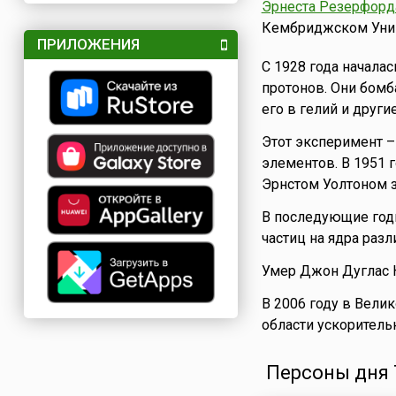
Эрнеста Резерфорд
Кембриджском Унив
ПРИЛОЖЕНИЯ
С 1928 года начала
протонов. Они бом
его в гелий и друг
Этот эксперимент 
элементов. В 1951 
Эрнстом Уолтоном з
В последующие год
частиц на ядра раз
Умер Джон Дуглас
В 2006 году в Вели
области ускоритель
Персоны дня 7