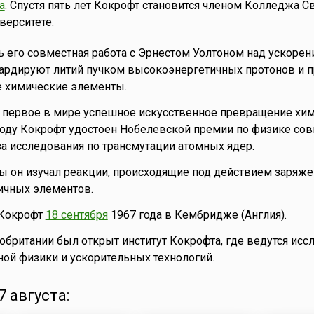
а
. Спустя пять лет Кокрофт становится членом Колледжа С
ерситете.
сь его совместная работа с Эрнестом Уолтоном над ускоре
бардируют литий пучком высокоэнергетичных протонов и 
ие химические элементы.
– первое в мире успешное искусственное превращение хи
году Кокрофт удостоен Нобелевской премии по физике сов
а исследования по трансмутации атомных ядер.
ы он изучал реакции, происходящие под действием заряж
личных элементов.
 Кокрофт
18 сентября
1967 года в Кембридже (Англия).
кобритании был открыт институт Кокрофта, где ведутся исс
ной физики и ускорительных технологий.
 августа: