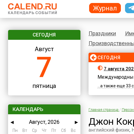
Журнал
Праздники
Им
СЕГОДНЯ
Производственны
Август
7
СЕГОДНЯ
7 августа 202
Международный
пятница
...а также еще 33
КАЛЕНДАРЬ
Главная страница
/
Персо
Джон Кок
Август, 2026
◀
▶
английский физик, 
Пн
Вт
Ср
Чт
Пт
Сб
Вс