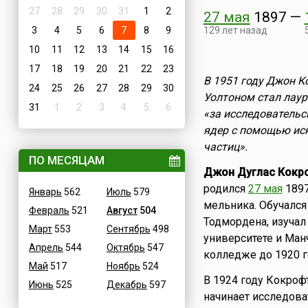
27
28
29
30
31
1
2
27 мая
1897
—
3
4
5
6
7
8
9
129 лет назад
10
11
12
13
14
15
16
17
18
19
20
21
22
23
В 1951 году Джон К
24
25
26
27
28
29
30
Уолтоном стал лаур
31
1
2
3
4
5
6
«за исследователь
ядер с помощью ис
частиц».
ПО МЕСЯЦАМ
Джон Дуглас Кокр
родился
27 мая
1897
Январь
562
Июль
579
мельника. Обучался
Февраль
521
Август
504
Тодмордена, изучал
Март
553
Сентябрь
498
университете и Ман
Апрель
544
Октябрь
547
колледже до 1920 г
Май
517
Ноябрь
524
В 1924 году Кокроф
Июнь
525
Декабрь
597
начинает исследов