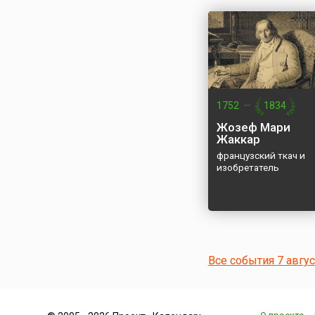
1752
—
1834
Жозеф Мари
Жаккар
французский ткач и
изобретатель
Все события 7 авгу