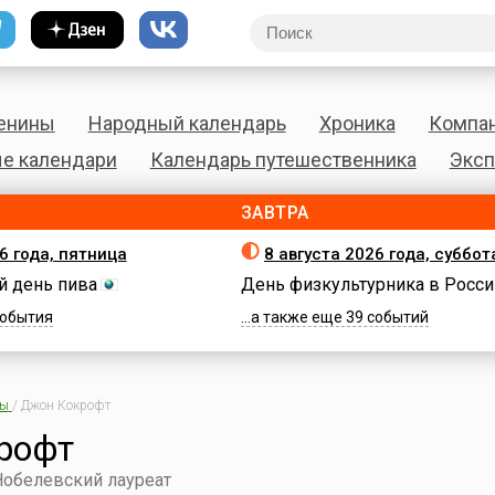
енины
Народный календарь
Хроника
Компа
е календари
Календарь путешественника
Эксп
ЗАВТРА
6 года, пятница
8 августа 2026 года, суббот
 день пива
День физкультурника в Росси
 события
...а также еще 39 событий
ны
/
Джон Кокрофт
рофт
Нобелевский лауреат