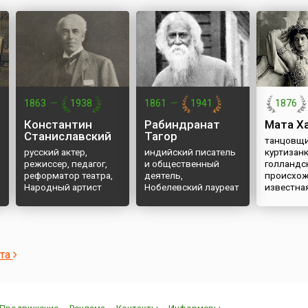
1863
—
1938
1861
—
1941
1876
Константин
Рабиндранат
Мата Х
Станиславский
Тагор
танцовщи
русский актер,
индийский писатель
куртизан
режиссер, педагог,
и общественный
голландс
реформатор театра,
деятель,
происхож
Народный артист
Нобелевский лауреат
известна
СССР
ста