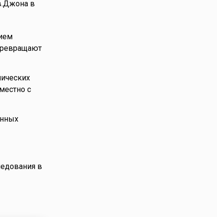
в.Джона в
нием
превращают
мических
местно с
енных
ледования в