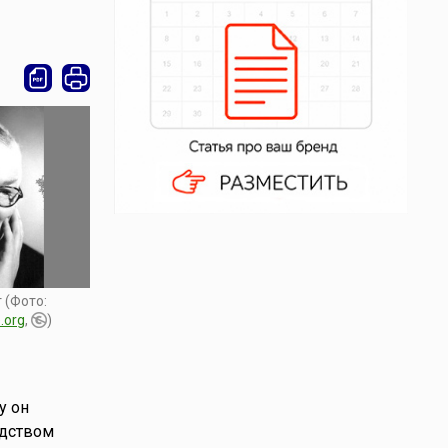
 (Фото:
.org
,
)
у он
одством