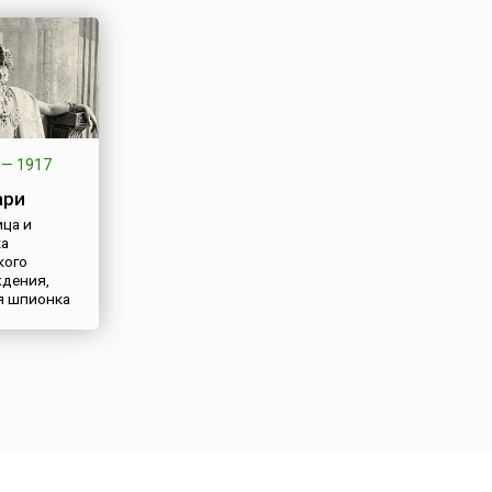
—
1917
ари
ца и
ка
кого
дения,
я шпионка