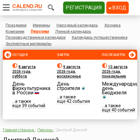
РЕГИСТРАЦИЯ
ВХОД
Праздники
Именины
Народный календарь
Хроника
Компании
Персоны
Лунный календарь
Производственные календари
Календарь путешественника
Экспертные материалы
СЕГОДНЯ
ЗАВТРА
ПОСЛЕЗАВТРА
8 августа
9 августа
10 августа
2026 года,
2026 года,
2026 года,
суббота
воскресенье
понедельник
День
День
Международны
физкультурника
строителя
день
в России
биодизеля
...а также
...а также
еще 42 события
еще 39 событий
...а также
еще 40 событий
Главная страница
/
Персоны
/
Дмитрий Донской