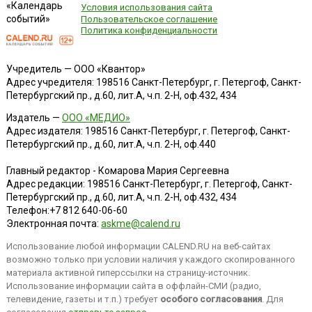
«Календарь
Условия использования сайта
событий»
Пользовательское соглашение
Политика конфиденциальности
Учредитель — ООО «Квантор»
Адрес учредителя: 198516 Санкт-Петербург, г. Петергоф, Санкт-
Петербургский пр., д.60, лит.А, ч.п. 2-Н, оф.432, 434
Издатель —
ООО «МЕДИО»
Адрес издателя: 198516 Санкт-Петербург, г. Петергоф, Санкт-
Петербургский пр., д.60, лит.А, ч.п. 2-Н, оф.440
Главный редактор - Комарова Мария Сергеевна
Адрес редакции:
198516
Санкт-Петербург, г. Петергоф
,
Санкт-
Петербургский пр., д.60, лит.А, ч.п. 2-Н, оф.432, 434
Телефон:
+7 812 640-06-60
Электронная почта:
askme@calend.ru
Использование любой информации CALEND.RU на веб-сайтах
возможно только при условии наличия у каждого скопированного
материала активной гиперссылки на страницу-источник.
Использование информации сайта в оффлайн-СМИ (радио,
телевидение, газеты и т.п.) требует
особого согласования
. Для