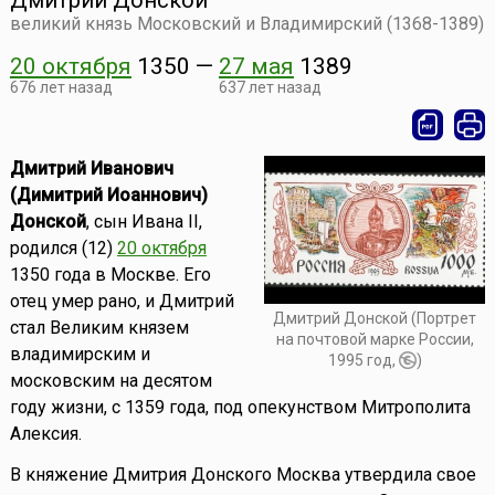
Дмитрий Донской
великий князь Московский и Владимирский (1368-1389)
20 октября
1350
—
27 мая
1389
676 лет назад
637 лет назад
Дмитрий Иванович
(Димитрий Иоаннович)
Донской
, сын Ивана II,
родился (12)
20 октября
1350 года в Москве. Его
отец умер рано, и Дмитрий
Дмитрий Донской (Портрет
стал Великим князем
на почтовой марке России,
владимирским и
1995 год,
)
московским на десятом
году жизни, с 1359 года, под опекунством Митрополита
Алексия.
В княжение Дмитрия Донского Москва утвердила свое