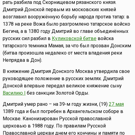
рать разбила под Скорнищевом рязанского князя.
Дмитрий Донской первым из московских князей
возглавил вооружённую борьбу народа против татар: в
1378 на реке Вожа было разгромлено татарское войско
Бегича, а в 1380 году Дмитрий во главе объединённых
русских сил разбил в
Куликовской битве
войска
татарского темника Мамая, за что был прозван Донским
(битва произошла недалеко от места впадения реки
Непрядва в Дон).
В княжение Дмитрия Донского Москва утвердила свое
руководящее положение в русских землях. Дмитрий
Донской впервые передал великое княжение сыну
Василию I
без санкции Золотой Орды.
Дмитрий умер рано – на 39-м году жизни, (19)
27 мая
1389 года и был погребен в Архангельском соборе в
Москве. Канонизирован Русской православной
церковью в 1988 году. По правилам Русской
Православной церкви днем его кончины и памяти по