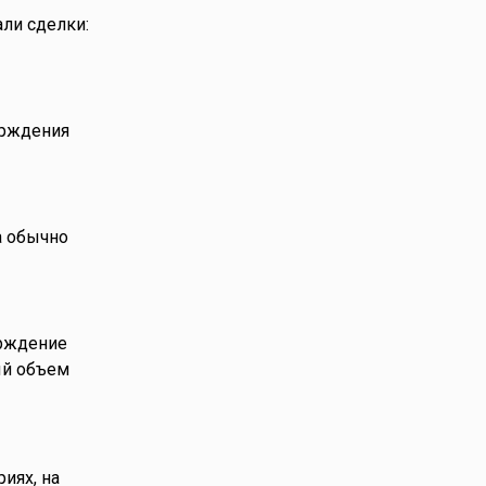
ли сделки:
ерждения
а обычно
ерждение
ый объем
иях, на