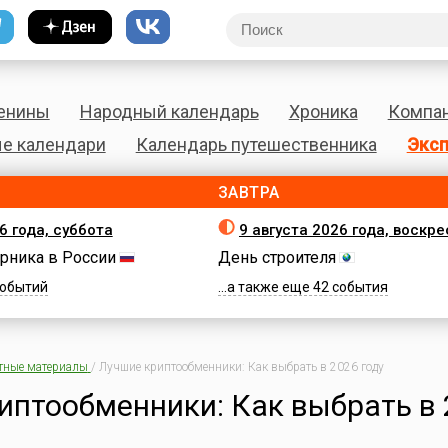
енины
Народный календарь
Хроника
Компа
е календари
Календарь путешественника
Эксп
ЗАВТРА
6 года, суббота
9 августа 2026 года, воскр
рника в России
День строителя
 событий
...а также еще 42 события
тные материалы
/
Лучшие криптообменники: Как выбрать в 2026 году
иптообменники: Как выбрать в 