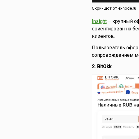
Скриншот от exnode.ru
Insight
– крупный оф
ориентирован на б
клиентов.
Пользователь оформ
сопровождением м
2. BitOkk