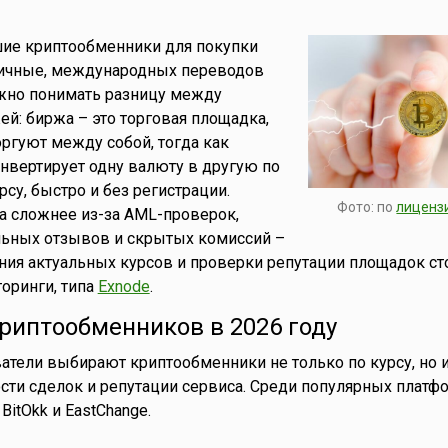
шие криптообменники для покупки
личные, международных переводов
ажно понимать разницу между
й: биржа – это торговая площадка,
оргуют между собой, тогда как
нвертирует одну валюту в другую по
су, быстро и без регистрации.
Фото: по
лиценз
а сложнее из-за AML-проверок,
льных отзывов и скрытых комиссий –
ния актуальных курсов и проверки репутации площадок ст
оринги, типа
Exnode
.
риптообменников в 2026 году
ватели выбирают криптообменники не только по курсу, но и
ости сделок и репутации сервиса. Среди популярных платф
BitOkk и EastChange.