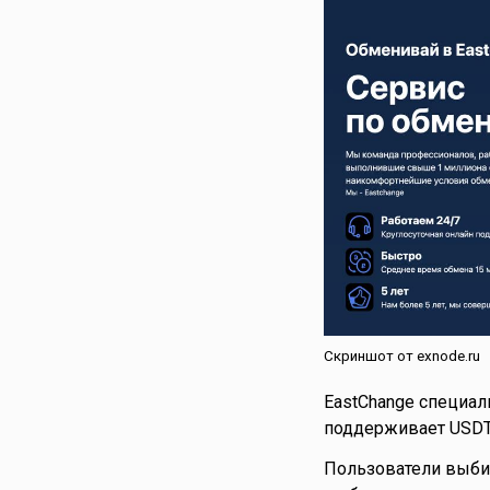
Скриншот от exnode.ru
EastChange специал
поддерживает USDT, 
Пользователи выби