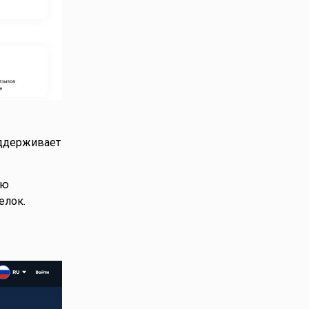
оддерживает
ую
елок.