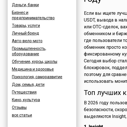
Деньги, банки
Бизнес и
Если вы ищете луч
предпринимательство
USDT, вывода в на
Товары, услуги
или OTC-сделок, в
Личный бренд
обменником и бирже
где пользователи т
Авто-вело-мото
обменник просто ко
Промышленность,
фиксированному кур
оборудование
Сегодня выбор стал
Обучение, курсы, школы
блокировок, подде
Медицина и здоровье
поэтому для сравне
Психология, саморазвитие
использовать монит
Дом, семья, дети
Топ лучших к
Путешествия
Кино, культура
В 2026 году пользо
Отзывы
безопасности, скор
все статьи
выделяются Insight, 
1. Insight