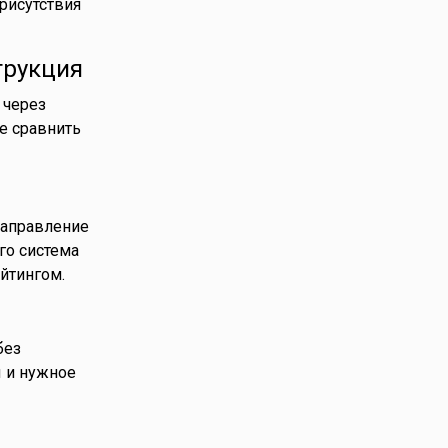
рисутствия
трукция
 через
е сравнить
направление
го система
йтингом.
без
ы и нужное