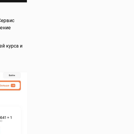
Сервис
дение
ей курса и