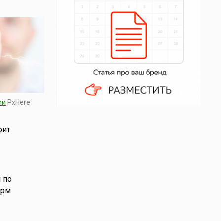
ии
PxHere
оит
 по
орм