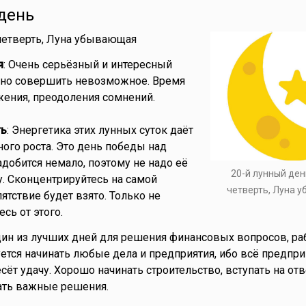
день
 четверть, Луна убывающая
я
: Очень серьёзный и интересный
жно совершить невозможное. Время
ения, преодоления сомнений.
ть
: Энергетика этих лунных суток даёт
ного роста. Это день победы над
адобится немало, поэтому не надо её
20-й лунный ден
у. Сконцентрируйтесь на самой
четверть, Луна 
ятствие будет взято. Только не
сь от этого.
дин из лучших дней для решения финансовых вопросов, ра
ется начинать любые дела и предприятия, ибо всё предпри
сёт удачу. Хорошо начинать строительство, вступать на от
ать важные решения.