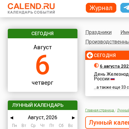
Журнал
Праздники
Им
СЕГОДНЯ
Производственны
Август
6
СЕГОДНЯ
6 августа 202
День Железнод
России
четверг
...а также еще 33
ЛУННЫЙ КАЛЕНДАРЬ
Главная страница
/
Лунный
Август, 2026
◀
▶
Лунный кале
Пн
Вт
Ср
Чт
Пт
Сб
Вс