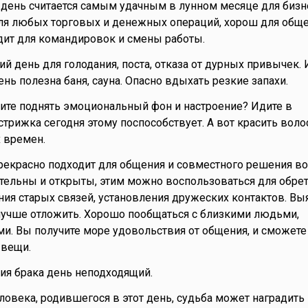
ень считается самым удачным в лунном месяце для бизн
ля любых торговых и денежных операций, хорош для обще
дит для командировок и смены работы.
ий день для голодания, поста, отказа от дурных привычек.
ень полезна баня, сауна. Опасно вдыхать резкие запахи.
тите поднять эмоциональный фон и настроение? Идите в
трижка сегодня этому поспособствует. А вот красить волос
 времен.
прекрасно подходит для общения и совместного решения во
тельны и открыты, этим можно воспользоваться для обре
ния старых связей, установления дружеских контактов. Вы
учше отложить. Хорошо пообщаться с близкими людьми,
. Вы получите море удовольствия от общения, и сможете
вещи.
ия брака день неподходящий.
еловека, родившегося в этот день, судьба может наградить