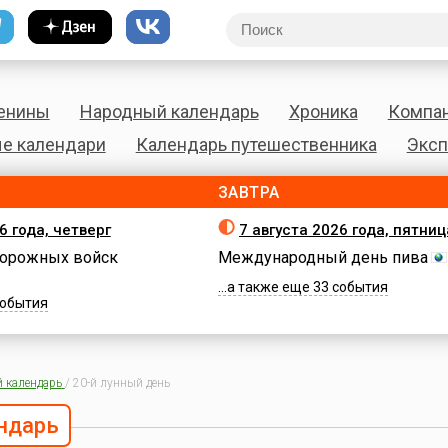
енины
Народный календарь
Хроника
Компа
е календари
Календарь путешественника
Эксп
ЗАВТРА
6 года, четверг
7 августа 2026 года, пятниц
орожных войск
Международный день пива
...а также еще 33 события
 события
 календарь
/
20-й лунный день
ндарь