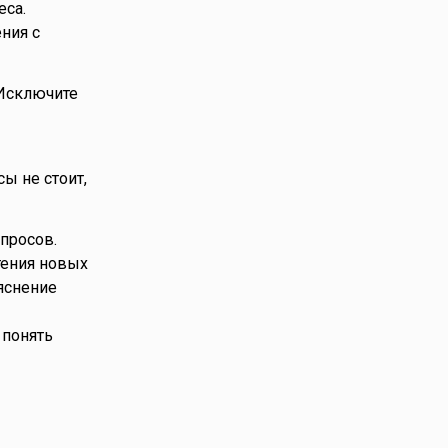
еса.
ния с
 Исключите
ы не стоит,
просов.
тения новых
яснение
 понять