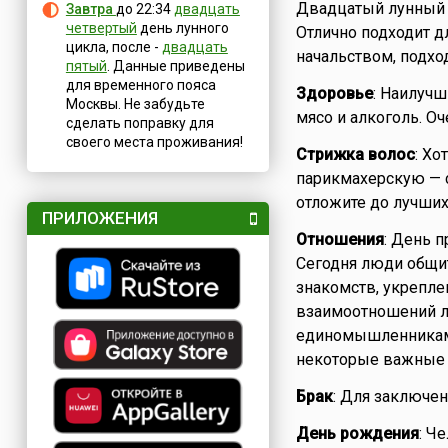
Двадцатый лунный д
Завтра
до 22:34
двадцать
четвертый
день лунного
Отлично подходит д
цикла, после -
двадцать
начальством, подхо
пятый
. Данные приведены
для временного пояса
Здоровье
: Наилучш
Москвы. Не забудьте
мясо и алкоголь. Оч
сделать поправку для
своего места проживания!
Стрижка волос
: Хо
парикмахерскую — с
отложите до лучших
ПРИЛОЖЕНИЯ
Отношения
: День 
Сегодня люди общи
знакомств, укрепле
взаимоотношений л
единомышленниками
некоторые важные 
Брак
: Для заключен
День рождения
: Ч