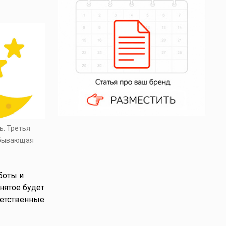
ь. Третья
убывающая
боты и
нятое будет
ветственные