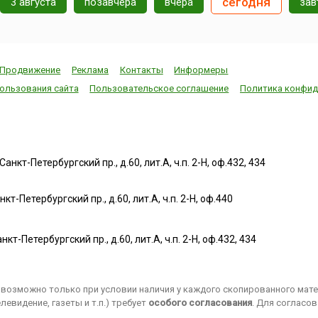
cегодня
3 августа
позавчера
вчера
зав
Продвижение
Реклама
Контакты
Информеры
ользования сайта
Пользовательское соглашение
Политика конфид
нкт-Петербургский пр., д.60, лит.А, ч.п. 2-Н, оф.432, 434
т-Петербургский пр., д.60, лит.А, ч.п. 2-Н, оф.440
нкт-Петербургский пр., д.60, лит.А, ч.п. 2-Н, оф.432, 434
возможно только при условии наличия у каждого скопированного матер
евидение, газеты и т.п.) требует
особого согласования
. Для согласо