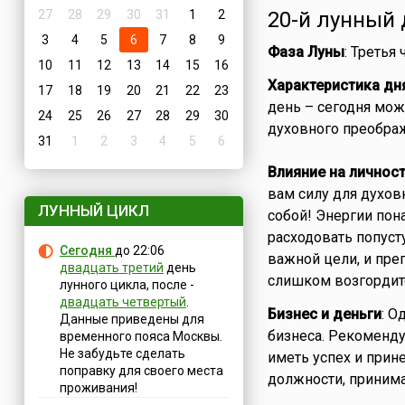
27
28
29
30
31
1
2
20-й лунный 
3
4
5
6
7
8
9
Фаза Луны
: Третья
10
11
12
13
14
15
16
Характеристика дн
17
18
19
20
21
22
23
день – сегодня мо
24
25
26
27
28
29
30
духовного преображ
31
1
2
3
4
5
6
Влияние на личнос
вам силу для духов
ЛУННЫЙ ЦИКЛ
собой! Энергии пон
расходовать попуст
Сегодня
до 22:06
важной цели, и преп
двадцать третий
день
слишком возгордите
лунного цикла, после -
двадцать четвертый
.
Бизнес и деньги
: О
Данные приведены для
бизнеса. Рекоменду
временного пояса Москвы.
Не забудьте сделать
иметь успех и прине
поправку для своего места
должности, приним
проживания!