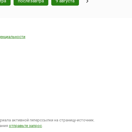
тра
послезавтра
9 августа
енциальности
иала активной гиперссылки на страницу-источник.
вания
отправьте запрос
.