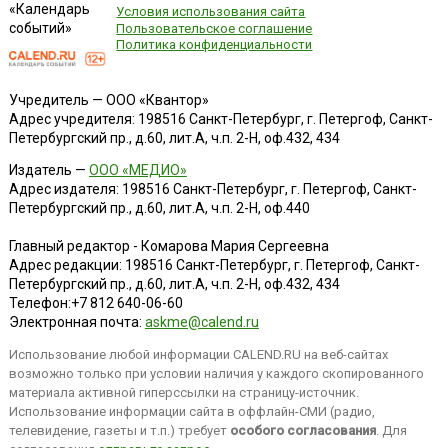
«Календарь
Условия использования сайта
событий»
Пользовательское соглашение
Политика конфиденциальности
Учредитель — ООО «Квантор»
Адрес учредителя: 198516 Санкт-Петербург, г. Петергоф, Санкт-
Петербургский пр., д.60, лит.А, ч.п. 2-Н, оф.432, 434
Издатель —
ООО «МЕДИО»
Адрес издателя: 198516 Санкт-Петербург, г. Петергоф, Санкт-
Петербургский пр., д.60, лит.А, ч.п. 2-Н, оф.440
Главный редактор - Комарова Мария Сергеевна
Адрес редакции:
198516
Санкт-Петербург, г. Петергоф
,
Санкт-
Петербургский пр., д.60, лит.А, ч.п. 2-Н, оф.432, 434
Телефон:
+7 812 640-06-60
Электронная почта:
askme@calend.ru
Использование любой информации CALEND.RU на веб-сайтах
возможно только при условии наличия у каждого скопированного
материала активной гиперссылки на страницу-источник.
Использование информации сайта в оффлайн-СМИ (радио,
телевидение, газеты и т.п.) требует
особого согласования
. Для