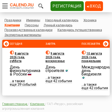
РЕГИСТРАЦИЯ
ВХОД
Праздники
Именины
Народный календарь
Хроника
Компании
Персоны
Лунный календарь
Производственные календари
Календарь путешественника
Экспертные материалы
СЕГОДНЯ
ЗАВТРА
ПОСЛЕЗАВТРА
8 августа
9 августа
10 августа
2026 года,
2026 года,
2026 года,
суббота
воскресенье
понедельник
День
День
Международны
физкультурника
строителя
день
в России
биодизеля
...а также
...а также
еще 42 события
еще 39 событий
...а также
еще 42 события
Главная страница
/
Компании
/
ГАП «Ресурс», российская
агропромышленная компания