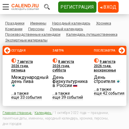
РЕГИСТРАЦИЯ
ВХОД
Праздники
Именины
Народный календарь
Хроника
Компании
Персоны
Лунный календарь
Производственные календари
Календарь путешественника
Экспертные материалы
СЕГОДНЯ
ЗАВТРА
ПОСЛЕЗАВТРА
7 августа
8 августа
9 августа
2026 года,
2026 года,
2026 года,
пятница
суббота
воскресенье
Международный
День
День
день пива
физкультурника
строителя
в России
...а также
...а также
...а также
еще 42 события
еще 33 события
еще 39 событий
Главная страница
/
Календарь
/
1 октября 2022 года — праздники,
памятные даты, именины, народный календарь, хроника, персоны,
дни городов