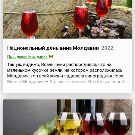
Турции Оскаром на...
Национальный день вина Молдавии
2022
Праздники Молдавии
Так уж, видимо, Всевышний распорядился, что на
маленьком кусочке земли, на котором расположилась
Молдавия, тон всей жизни задавала виноградная лоза.
Вино в Молдавии — больше чем вино. Это безусловный
символ республики, которая на карте и в самом деле
напоминает виноградную гроздь.Виноделие у молдаван
— в генах. В каждом дворе — винзавод, и каждый
молдаванин — гурман.Как признание значимост...