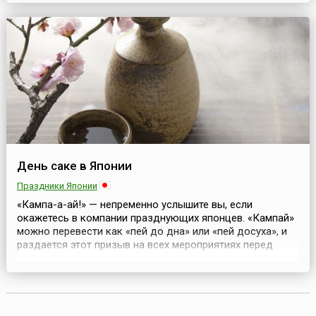
не менее прекрасным напитком, поэтому не случайно
каждый год здесь празднуется День кофе. Надо
сказать, что сами австрийцы считают, что им...
День саке в Японии
Праздники Японии
«Кампа-а-ай!» — непременно услышите вы, если
окажетесь в компании празднующих японцев. «Кампай»
можно перевести как «пей до дна» или «пей досуха», и
раздается этот призыв на всех мероприятиях перед
первым глотком саке, пива, вина, шампанского и
практически любого другого алкогольного
напитка.Сегодня, 1 октября, в календаре — День
японского вина (Nihon-shu-no Hi). Для иностранцев,
огромное числ...