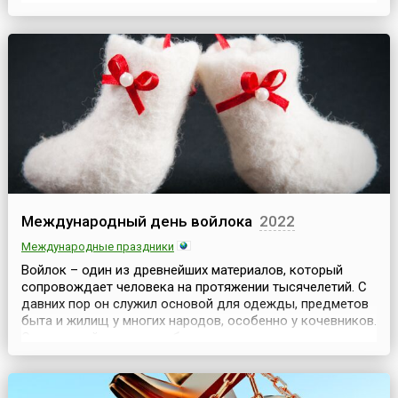
результате объединения в октябре 1961 года была
образована Федеративная Республика Камерун, в
которую вошли два государства: бывшая французская
част...
Международный день войлока
2022
Международные праздники
Войлок – один из древнейших материалов, который
сопровождает человека на протяжении тысячелетий. С
давних пор он служил основой для одежды, предметов
быта и жилищ у многих народов, особенно у кочевников.
Сегодня войлок вновь обретает популярность, но уже
как художественный материал: из него создают
украшения, одежду, аксессуары и декоративные
предметы. В честь этого уникального материала еже...