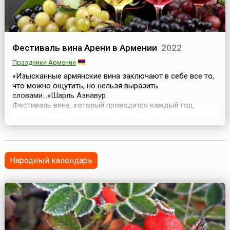
Фестиваль вина Арени в Армении
2022
Праздники Армении
«Изысканные армянские вина заключают в себе все то,
что можно ощутить, но нельзя выразить
словами…»Шарль Азнавур
Фестиваль вина, который проводится каждый год,
начиная с 2009 года, в селе Арени Вайоц-Дзорского
марза в первую субботу октября, уже превратился в
традиционное праздничное мероприятие с большим
количеством музыки, танцев, дегустаций и
ярмарок.История, дошедшая до на...
Народный календарь