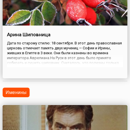
Арина Шиповница
Дата по старому стилю: 18 сентября. В этот день православная
церковь отмечает память двух мучениц — Софии и Ирины,
живших в Египте в 3 веке. Они были казнены во времена
императора Аврелиана.На Руси в этот день было принято
собирать и сушить шиповник. Считалось, что полезны только
те ягоды, которые собраны после дня Арины (Ирины).Плоды
шиповника использовали и в кулинарных, и в лечебных цел...
Именины