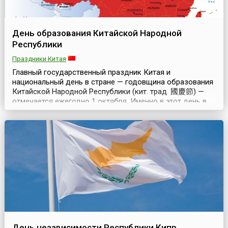
День образования Китайской Народной
Республики
Праздники Китая
Главный государственный праздник Китая и
национальный день в стране — годовщина образования
Китайской Народной Республики (кит. трад. 國慶節) —
отмечается ежегодно 1 октября. Именно в этот день в
1949 году на митинге на площади Тяньаньмэнь в Пекине
было провозглашено Образование КНР, а 2 декабря
того же года центральное народное правительство
издало постановление об объявлении 1 октября
националь...
День независимости Республики Кипр