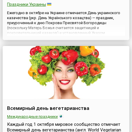
Праздники Украины
Ежегодно в октябре на Украине отмечается День украинского
казачества (укр. День Українського козацтва) — праздник,
приуроченный к дню Покрова Пресвятой Богородицы
(поскольку Матерь Божья считается защитницей и
покровительницей казаков) и установленный Указом
Президента Украины №966/99 от 7 августа 1999 года, учитывая
историческое значение и заслуги казачества перед Отечеством
в утверждении украинс...
Всемирный день вегетарианства
Международные праздники
Каждый год 1 октября мировое сообщество отмечает
Всемирный день вегетарианства (англ. World Vegetarian