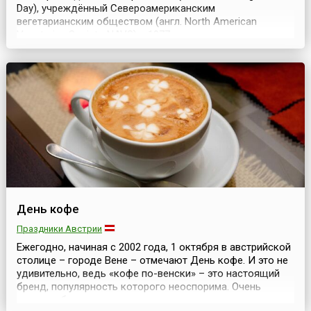
Day), учреждённый Североамериканским
вегетарианским обществом (англ. North American
Vegetarian Society, NAVS) в 1977 году и через год
поддержанный Международным вегетарианским
союзом (англ. International Vegetarian Union, IVU). Этот
ежегодный праздник призван повысить
информированность широко...
День кофе
Праздники Австрии
Ежегодно, начиная с 2002 года, 1 октября в австрийской
столице – городе Вене – отмечают День кофе. И это не
удивительно, ведь «кофе по-венски» – это настоящий
бренд, популярность которого неоспорима. Очень
многое объединяет прекрасную венскую столицу с этим