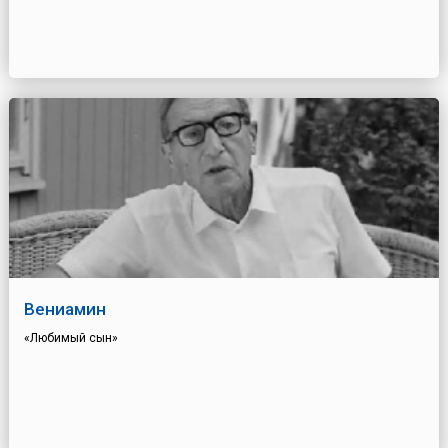
Вениамин
«Любимый сын»