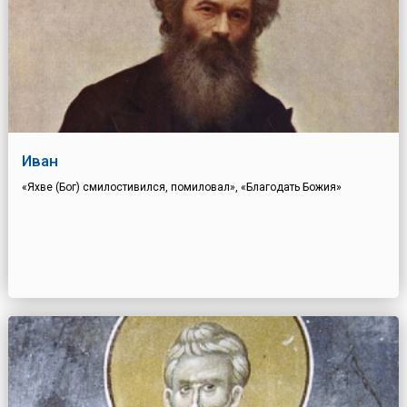
Иван
«Яхве (Бог) смилостивился, помиловал», «Благодать Божия»