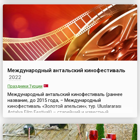
утра по местному времени. Длительность этапа составила один
час. Пос...
Международный антальский кинофестиваль
2022
Праздники Турции
Международный антальский кинофестиваль (раннее
название, до 2015 года, – Международный
кинофестиваль «Золотой апельсин»; тур. Uluslararası
Antalya Film Festivali) – старейший и известный
кинофестиваль в Азии и наиболее значимое событие в
сфере турецкого кинематографа. Он организован
Фондом культуры и искусства Антальи (AKSAV) при
поддержке мэра города. Фестиваль, прозванный в