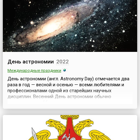
Иегуди Менухин, занимавший тогда пост председ...
День астрономии
2022
Международные праздники
День астрономии (англ. Astronomy Day) отмечается два
раза в год — весной и осенью — всеми любителями и
профессионалами одной из старейших научных
дисциплин. Весенний День астрономии обычно
отмечается в субботу — в период с середины апреля до
середины мая, вблизи или перед 1-й четвертью Луны.
Осенний День астрономии отмечается в период с
середины сентября до середины октября. Неделя с
понедельн...