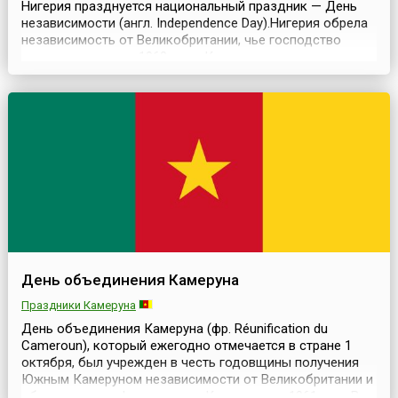
Нигерия празднуется национальный праздник — День
независимости (англ. Independence Day).Нигерия обрела
независимость от Великобритании, чье господство
длилось годами, в 1960 году. Ко времени
провозглашения независимости 1 октября 1960 года
Нигерия представляла собой федерацию, состоявшую
из бывшей федеральной столицы Лагоса и трех крупных,
в значите...
День объединения Камеруна
Праздники Камеруна
День объединения Камеруна (фр. Réunification du
Cameroun), который ежегодно отмечается в стране 1
октября, был учрежден в честь годовщины получения
Южным Камеруном независимости от Великобритании и
объединения с французским Камеруном в 1961 году.В