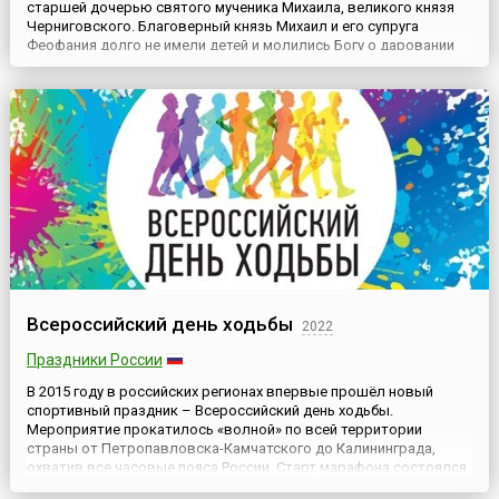
старшей дочерью святого мученика Михаила, великого князя
Черниговского. Благоверный князь Михаил и его супруга
Феофания долго не имели детей и молились Богу о даровании
им ребенка. Трижды явилась им Пресвятая Богородица и
сказала, что молитва услышана — родится у них дочь, которую
нужно назвать Феодулией, и она будет служительницей
церкви.К...
Всероссийский день ходьбы
2022
Праздники России
В 2015 году в российских регионах впервые прошёл новый
спортивный праздник – Всероссийский день ходьбы.
Мероприятие прокатилось «волной» по всей территории
страны от Петропавловска-Камчатского до Калининграда,
охватив все часовые пояса России. Старт марафона состоялся
в Петропавловске-Камчатском 3 октября 2015 года в 11 часов