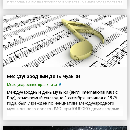
к проблемам людей пожилого возраста.Сначала эту дату стали
отмечать в Европе, затем в Америке, а в конце 1990-х годов уже
во всем мире. 1 октября во многих странах проходят ...
Международный день музыки
Международные праздники
Международный день музыки (англ. International Music
Day), отмечаемый ежегодно 1 октября, начиная с 1975
года, был учрежден по инициативе Международного
музыкального совета (IMC) при ЮНЕСКО двумя годами
ранее на 15-й Генеральной ассамблее IMC в Лозанне.
Одними из инициаторов учреждения Международного
дня музыки стали композитор Дмитрий Шостакович и