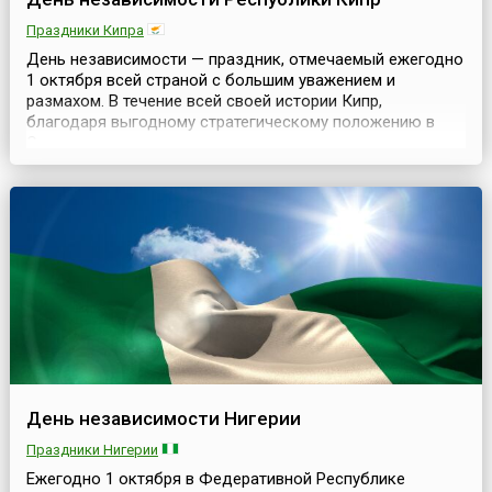
Праздники Кипра
День независимости — праздник, отмечаемый ежегодно
1 октября всей страной с большим уважением и
размахом. В течение всей своей истории Кипр,
благодаря выгодному стратегическому положению в
Средиземном море, не раз переходил из рук в руки,
оставаясь на периферии различных империй (Римской,
Византийской), а в конце 16 века был завоеван турками-
османами, которые владели им 300 лет. В 1878 году Ки...
День независимости Нигерии
Праздники Нигерии
Ежегодно 1 октября в Федеративной Республике