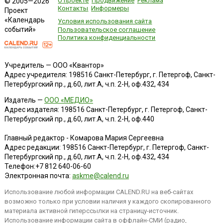
О проекте
Продвижение
Реклама
© 2005—2026
Контакты
Информеры
Проект
«Календарь
Условия использования сайта
событий»
Пользовательское соглашение
Политика конфиденциальности
Учредитель — ООО «Квантор»
Адрес учредителя: 198516 Санкт-Петербург, г. Петергоф, Санкт-
Петербургский пр., д.60, лит.А, ч.п. 2-Н, оф.432, 434
Издатель —
ООО «МЕДИО»
Адрес издателя: 198516 Санкт-Петербург, г. Петергоф, Санкт-
Петербургский пр., д.60, лит.А, ч.п. 2-Н, оф.440
Главный редактор - Комарова Мария Сергеевна
Адрес редакции:
198516
Санкт-Петербург, г. Петергоф
,
Санкт-
Петербургский пр., д.60, лит.А, ч.п. 2-Н, оф.432, 434
Телефон:
+7 812 640-06-60
Электронная почта:
askme@calend.ru
Использование любой информации CALEND.RU на веб-сайтах
возможно только при условии наличия у каждого скопированного
материала активной гиперссылки на страницу-источник.
Использование информации сайта в оффлайн-СМИ (радио,