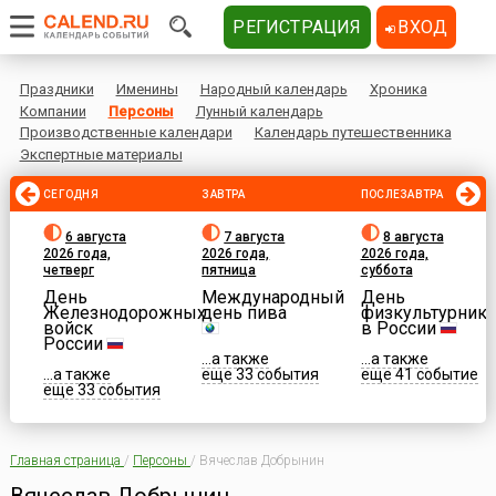
РЕГИСТРАЦИЯ
ВХОД
Праздники
Именины
Народный календарь
Хроника
Компании
Персоны
Лунный календарь
Производственные календари
Календарь путешественника
Экспертные материалы
СЕГОДНЯ
ЗАВТРА
ПОСЛЕЗАВТРА
6 августа
7 августа
8 августа
2026 года,
2026 года,
2026 года,
четверг
пятница
суббота
День
Международный
День
Железнодорожных
день пива
физкультурника
войск
в России
России
...а также
...а также
...а также
еще 33 события
еще 41 событие
еще 33 события
Главная страница
/
Персоны
/
Вячеслав Добрынин