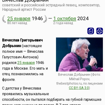
Вячеслав Добрынин
советский и российский эстрадный певец, композитор,
Народный артист России
25 января
1946
—
1 октября
2024
80 лет назад
2 года назад
Вячеслав Григорьевич
Добрынин
(настоящее
полное имя — Вячеслав
Галустович Антонов)
родился
25 января
1946
года в Москве. Его мать и
отец познакомились на
Вячеслав Добрынин (Фото:
Mikhail Popov,
фронте.
thebestphotos.ru, по лицензии
CC BY-SA 3.0
)
С детства у Вячеслава
проявились музыкальные
способности, он пытался подбирать на губной гармошке