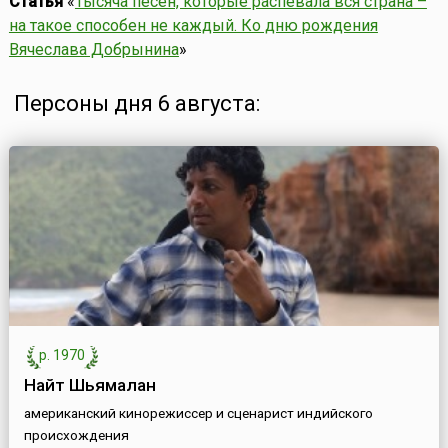
Статья
«
Тысяча песен, которые распевала вся страна –
на такое способен не каждый. Ко дню рождения
Вячеслава Добрынина
»
Персоны дня 6 августа:
р. 1970
Найт Шьямалан
американский кинорежиссер и сценарист индийского
происхождения