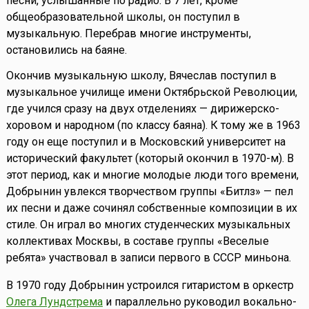
песни, услышанные по радио. В 7 лет, кроме
общеобразовательной школы, он поступил в
музыкальную. Перебрав многие инструменты,
остановились на баяне.
Окончив музыкальную школу, Вячеслав поступил в
музыкальное училище имени Октябрьской Революции,
где учился сразу на двух отделениях — дирижерско-
хоровом и народном (по классу баяна). К тому же в 1963
году он еще поступил и в Московский университет на
исторический факультет (который окончил в 1970-м). В
этот период, как и многие молодые люди того времени,
Добрынин увлекся творчеством группы «Битлз» — пел
их песни и даже сочинял собственные композиции в их
стиле. Он играл во многих студенческих музыкальных
коллективах Москвы, в составе группы «Веселые
ребята» участвовал в записи первого в СССР миньона.
В 1970 году Добрынин устроился гитаристом в оркестр
Олега Лундстрема
и параллельно руководил вокально-