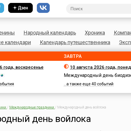
енины
Народный календарь
Хроника
Компа
е календари
Календарь путешественника
Эксп
ЗАВТРА
26 года, воскресенье
10 августа 2026 года, поне
Международный день биодиз
 события
...а также еще 40 событий
ики
/
Международные праздники
/
Международный день войлока
одный день войлока