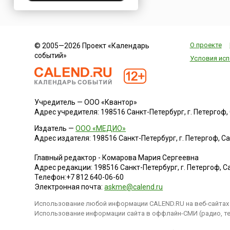
изготовления. Цвета
Нигерия
узоры имеют в тема
Нидерланды
особое значение,
превращая просто
Новая Зеландия
красивый шарик в
О проекте
© 2005—2026 Проект «Календарь
Норвегия
настоящий восточн
событий»
Условия исп
талисман.Считается,
ОАЭ
праздник появился 
Оман
году с...
Пакистан
Учредитель — ООО «Квантор»
Палестина
Адрес учредителя: 198516 Санкт-Петербург, г. Петергоф, Са
Панама
Издатель —
ООО «МЕДИО»
Перу
Адрес издателя: 198516 Санкт-Петербург, г. Петергоф, Санк
Польша
Главный редактор - Комарова Мария Сергеевна
Португалия
Адрес редакции:
198516
Санкт-Петербург, г. Петергоф
,
Са
Румыния
Телефон:
+7 812 640-06-60
Электронная почта:
askme@calend.ru
США
Использование любой информации CALEND.RU на веб-сайтах 
Саудовская Аравия
Использование информации сайта в оффлайн-СМИ (радио, тел
Сербия