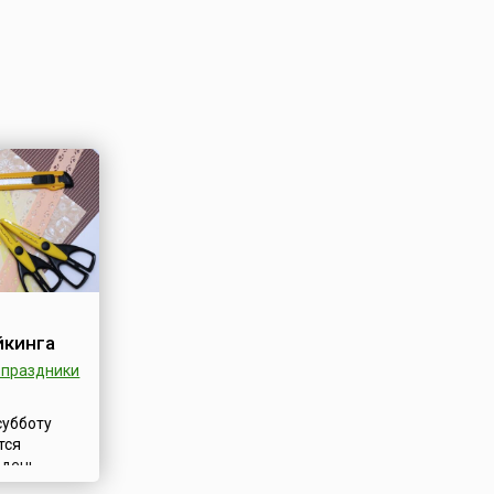
йкинга
праздники
субботу
тся
 день
rd – карта,