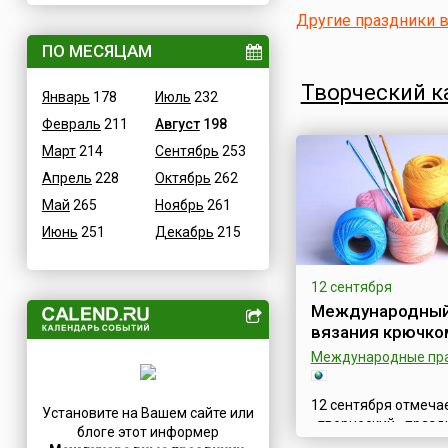
Другие праздники 
Величественные
Дания
ВОВ
ПО МЕСЯЦАМ
Египет
Водные
Зимбабве
Творческий к
Январь
178
Июль
232
Гастрономические
Израиль
Февраль
211
Август
198
Детские
Индия
Март
214
Сентябрь
253
В честь икон
Иордания
Апрель
228
Октябрь
262
Дни памяти святых
Ирак
Май
265
Ноябрь
261
Конституционные
Иран
Июнь
251
Декабрь
215
Культурные
Ирландия
Масс-медийные
Исландия
12 сентября
Молодежные
Испания
Международный
Научно-технические
Италия
вязания крючко
Независимые
Йемен
Международные пр
Необычные
Казахстан
Природные
Камерун
12 сентября отмеча
Установите на Вашем сайте или
«творческий» празд
Медицинские
Канада
блоге этот информер
Международный де