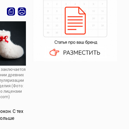
 заключается
ении древних
опуляризации
делия (Фото:
по лицензии
.com)
кон. С тех
больше