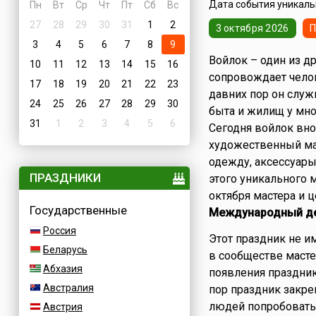
Дата события уникальн
Пн
Вт
Ср
Чт
Пт
Сб
Вс
27
28
29
30
31
1
2
3 октября 2026
П
3
4
5
6
7
8
9
Войлок – один из д
10
11
12
13
14
15
16
сопровождает челов
17
18
19
20
21
22
23
давних пор он служ
24
25
26
27
28
29
30
быта и жилищ у мно
31
1
2
3
4
5
6
Сегодня войлок вно
художественный мат
одежду, аксессуары
ПРАЗДНИКИ
этого уникального 
октября мастера и 
Государственные
Международный де
Россия
Этот праздник не и
Беларусь
в сообществе масте
Абхазия
появления праздник
Австралия
пор праздник закре
людей попробовать 
Австрия