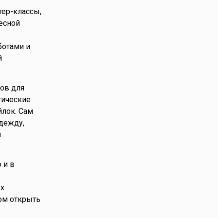
тер-классы,
есной
ботами и
й
ров для
тические
йлок. Сам
одежду,
я
 и в
ых
ом открыть