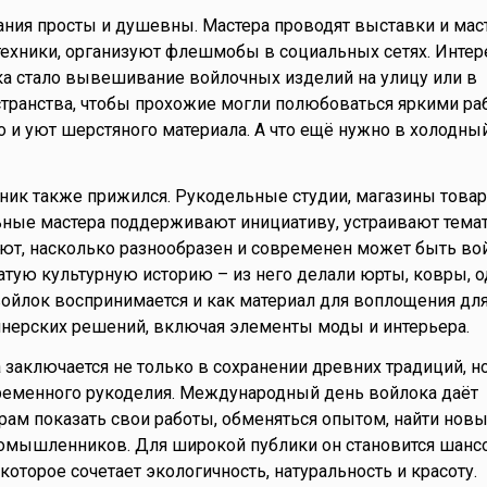
ния просты и душевны. Мастера проводят выставки и мас
техники, организуют флешмобы в социальных сетях. Интер
а стало вывешивание войлочных изделий на улицу или в
транства, чтобы прохожие могли полюбоваться яркими ра
о и уют шерстяного материала. А что ещё нужно в холодны
дник также прижился. Рукодельные студии, магазины това
ьные мастера поддерживают инициативу, устраивают тема
ют, насколько разнообразен и современен может быть во
атую культурную историю – из него делали юрты, ковры, 
войлок воспринимается и как материал для воплощения дл
нерских решений, включая элементы моды и интерьера.
 заключается не только в сохранении древних традиций, но
ременного рукоделия. Международный день войлока даёт
ам показать свои работы, обменяться опытом, найти нов
номышленников. Для широкой публики он становится шанс
 которое сочетает экологичность, натуральность и красоту.