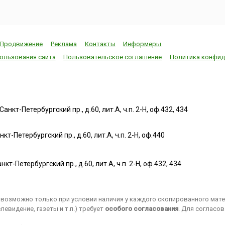
 и
здоровых детей.У древних
из старинных и 
ри
славян днем поминовения
уважаемых реме
Макоши считалась Пятница.
Издавна кузнец
После принятия
уважались и чти
христианства пятый день
народе. Стать ку
Продвижение
Реклама
Контакты
Информеры
ый
недели — пятница —
так просто, как к
ользования сайта
Пользовательское соглашение
Политика конфид
 что
связывался со святыми
Учеба и в наши д
в 2019
женско...
занимает достат
количество врем
когд...
нкт-Петербургский пр., д.60, лит.А, ч.п. 2-Н, оф.432, 434
т-Петербургский пр., д.60, лит.А, ч.п. 2-Н, оф.440
нкт-Петербургский пр., д.60, лит.А, ч.п. 2-Н, оф.432, 434
возможно только при условии наличия у каждого скопированного матер
евидение, газеты и т.п.) требует
особого согласования
. Для согласо