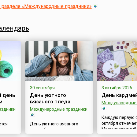
в разделе «Международные праздники»
алендарь
30 сентября
3 октября 2026
 день
День уютного
День кардме
м
вязаного пледа
Международные 
аздники
Международные праздники
Каждую первую 
октября отмечае
ется
День уютного вязаного
Международный
ник –
пледа был придуман
кардмейкинга (ca
нь
редакцией творческого