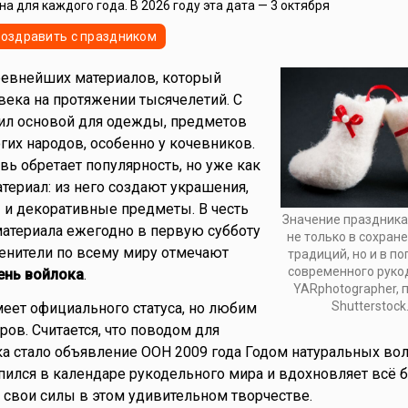
а для каждого года. В 2026 году эта дата — 3 октября
оздравить с праздником
ревнейших материалов, который
ека на протяжении тысячелетий. С
ил основой для одежды, предметов
гих народов, особенно у кочевников.
вь обретает популярность, но уже как
ериал: из него создают украшения,
 и декоративные предметы. В честь
Значение праздника
материала ежегодно в первую субботу
не только в сохран
ценители по всему миру отмечают
традиций, но и в п
современного руко
нь войлока
.
YARphotographer, 
Shutterstock
меет официального статуса, но любим
ров. Считается, что поводом для
а стало объявление ООН 2009 года Годом натуральных воло
пился в календаре рукодельного мира и вдохновляет всё 
свои силы в этом удивительном творчестве.