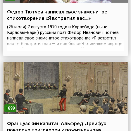
Федор Тютчев написал свое знаменитое
стихотворение «Я встретил вас…»
(26 июля) 7 августа 1870 года в Карлсбаде (ныне
Карловы-Вары) русский поэт Федор Иванович Тютчев
написал свое знаменитое стихотворение «Я встретил
вас…»: Я встретил вас — и все былоеВ отжившем сердце
ожило;Я вспомнил время золотое —И сердцу стало так
тепло…Как поздней осени пороюБывают дни, бывает
час,Когда повеет вдруг весноюИ что-то встрепенется в
нас, —Так, весь обвеян д...
1899
Французский капитан Альфред Дрейфус
повторно приговорен к пожизненному