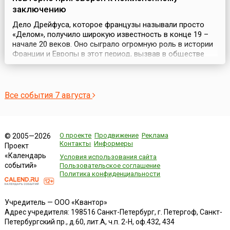
заключению
Дело Дрейфуса, которое французы называли просто
«Делом», получило широкую известность в конце 19 –
начале 20 веков. Оно сыграло огромную роль в истории
Франции и Европы в этот период, вызвав в обществе
социальный конфликт (1896-1906).В 1894 году капитан
французской армии еврей Альфред Дрейфус был
обвинен в шпионаже в пользу Германии и осужден на
пожизненную каторгу. 5 января 1895 года после су...
Все события 7 августа
О проекте
Продвижение
Реклама
© 2005—2026
Контакты
Информеры
Проект
«Календарь
Условия использования сайта
событий»
Пользовательское соглашение
Политика конфиденциальности
Учредитель — ООО «Квантор»
Адрес учредителя: 198516 Санкт-Петербург, г. Петергоф, Санкт-
Петербургский пр., д.60, лит.А, ч.п. 2-Н, оф.432, 434