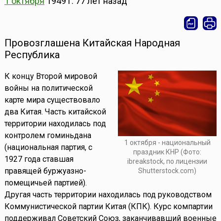
1 октября
1949 г.
77 лет назад
Провозглашена Китайская Народная
Республика
К концу Второй мировой
войны на политической
карте мира существовало
два Китая. Часть китайской
территории находилась под
контролем гоминьдана
1 октября - национальный
(национальная партия, с
праздник КНР (Фото:
1927 года ставшая
ibreakstock, по лицензии
правящей буржуазно-
Shutterstock.com)
помещичьей партией).
Другая часть территории находилась под руководством
Коммунистической партии Китая (КПК). Курс компартии
поддерживал Советский Союз, заканчивавший военные