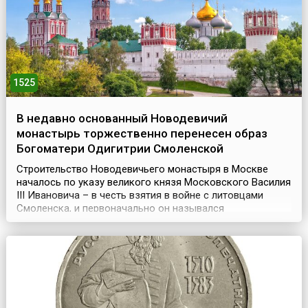
1525
В недавно основанный Новодевичий
монастырь торжественно перенесен образ
Богоматери Одигитрии Смоленской
Строительство Новодевичьего монастыря в Москве
началось по указу великого князя Московского Василия
III Ивановича – в честь взятия в войне с литовцами
Смоленска, и первоначально он назывался
«Богородице-Смоленский». Монастырь представлял
собой крепость, обнесенную мощной крепостной стеной
с 12 башнями.Год спустя, (28 июля) 7 августа 1525 года,
сюда из Благовещенского собора московского Кремля
...