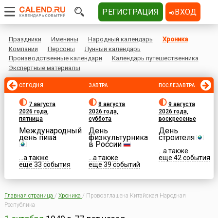
РЕГИСТРАЦИЯ
ВХОД
Праздники
Именины
Народный календарь
Хроника
Компании
Персоны
Лунный календарь
Производственные календари
Календарь путешественника
Экспертные материалы
СЕГОДНЯ
ЗАВТРА
ПОСЛЕЗАВТРА
7 августа
8 августа
9 августа
2026 года,
2026 года,
2026 года,
пятница
суббота
воскресенье
Международный
День
День
день пива
физкультурника
строителя
в России
...а также
...а также
...а также
еще 42 события
еще 33 события
еще 39 событий
Главная страница
/
Хроника
/
Провозглашена Китайская Народная
Республика