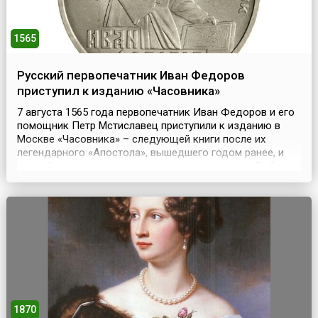
1565
Русский первопечатник Иван Федоров
приступил к изданию «Часовника»
7 августа 1565 года первопечатник Иван Федоров и его
помощник Петр Мстиславец приступили к изданию в
Москве «Часовника» – следующей книги после их
легендарного «Апостола», вышедшего годом ранее, и
второй из датированных русских печатных книг.Работу
завершили в конце сентября. «Часовник», сборник
повседневных молитв, использовавшийся также при
обучении грамоте, разошелся быстро, после чего посл...
1870