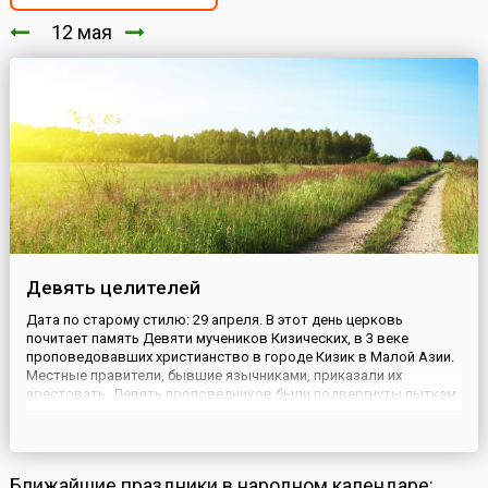
12 мая
Девять целителей
Дата по старому стилю: 29 апреля. В этот день церковь
почитает память Девяти мучеников Кизических, в 3 веке
проповедовавших христианство в городе Кизик в Малой Азии.
Местные правители, бывшие язычниками, приказали их
арестовать. Девять проповедников были подвергнуты пыткам
и приняли мученическую смерть. Позже мощи святых были
перенесены в храм, построенный в их честь, и стали почитаться
как чудотв...
Ближайшие праздники в народном календаре: