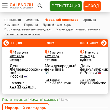
РЕГИСТРАЦИЯ
ВХОД
Праздники
Именины
Народный календарь
Хроника
Компании
Персоны
Лунный календарь
Производственные календари
Календарь путешественника
Экспертные материалы
СЕГОДНЯ
ЗАВТРА
ПОСЛЕЗАВТРА
6 августа
7 августа
8 августа
2026 года,
2026 года,
2026 года,
четверг
пятница
суббота
День
Международный
День
Железнодорожных
день пива
физкультурника
войск
в России
России
...а также
...а также
...а также
еще 33 события
еще 41 событие
еще 33 события
Главная страница
/
Народный календарь
/
12 мая
Народный календарь