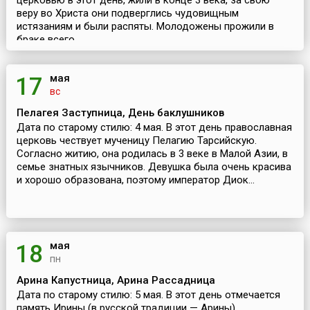
церковью в этот день, жили в конце 3 века, за свою
веру во Христа они подверглись чудовищным
истязаниям и были распяты. Молодожены прожили в
браке всего...
мая
17
вс
Пелагея Заступница, День баклушников
Дата по старому стилю: 4 мая. В этот день православная
церковь чествует мученицу Пелагию Тарсийскую.
Согласно житию, она родилась в 3 веке в Малой Азии, в
семье знатных язычников. Девушка была очень красива
и хорошо образована, поэтому император Диок...
мая
18
пн
Арина Капустница, Арина Рассадница
Дата по старому стилю: 5 мая. В этот день отмечается
память Ирины (в русской традиции — Арины)