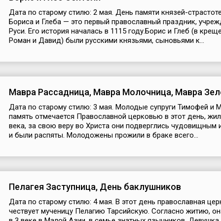
Дата по старому стилю: 2 мая. День памяти князей-страстот
Бориса и Глеба — это первый православный праздник, учре
Руси. Его история началась в 1115 году.Борис и Глеб (в крещ
Роман и Давид) были русскими князьями, сыновьями к...
Мавра Рассадница, Мавра Молочница, Мавра Зе
Дата по старому стилю: 3 мая. Молодые супруги Тимофей и М
память отмечается Православной церковью в этот день, жил
века, за свою веру во Христа они подверглись чудовищным 
и были распяты. Молодожены прожили в браке всего...
Пелагея Заступница, День баклушников
Дата по старому стилю: 4 мая. В этот день православная це
чествует мученицу Пелагию Тарсийскую. Согласно житию, о
в 3 веке в Малой Азии, в семье знатных язычников. Девушка