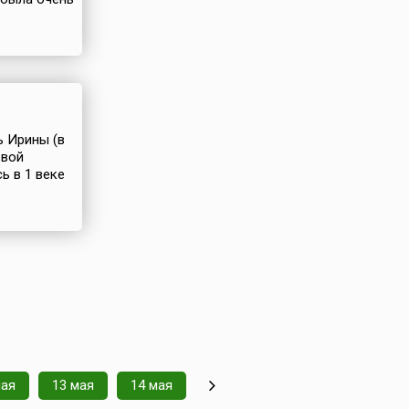
ь Ирины (в
рвой
ь в 1 веке
мая
13 мая
14 мая