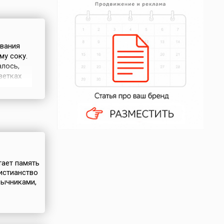
звания
му соку.
алось,
ветках
 соком
ливать
валось —
тает память
истианство
зычниками,