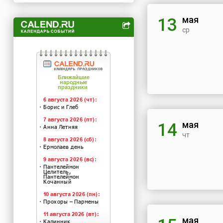
мая
13
ср
мая
14
чт
мая