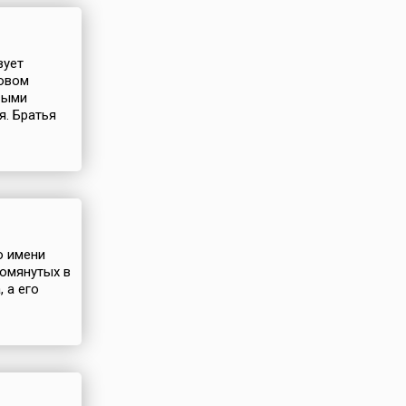
вует
Новом
выми
я. Братья
о имени
помянутых в
 а его