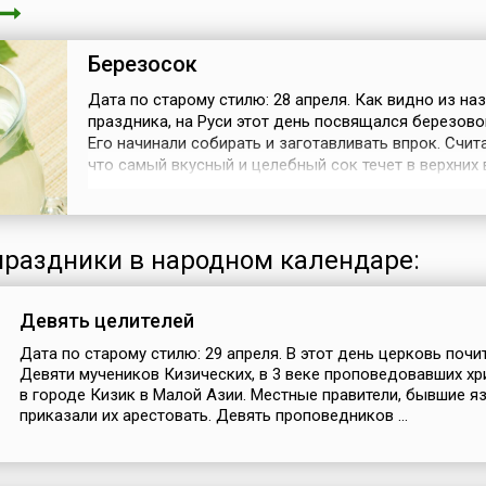
Березосок
Дата по старому стилю: 28 апреля. Как видно из на
праздника, на Руси этот день посвящался березово
Его начинали собирать и заготавливать впрок. Счит
что самый вкусный и целебный сок течет в верхних 
дерева, и если суметь добраться до них — то таким
можно вылечить любого больного. Однако, заготав
сок в туманный или дождливый день не рекомендо
от так...
раздники в народном календаре:
Девять целителей
Дата по старому стилю: 29 апреля. В этот день церковь почи
Девяти мучеников Кизических, в 3 веке проповедовавших хр
в городе Кизик в Малой Азии. Местные правители, бывшие я
приказали их арестовать. Девять проповедников ...