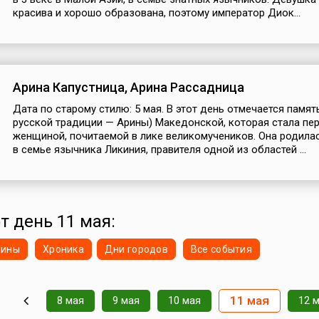
красива и хорошо образована, поэтому император Диок...
Арина Капустница, Арина Рассадница
Дата по старому стилю: 5 мая. В этот день отмечается памят
русской традиции — Арины) Македонской, которая стала пе
женщиной, почитаемой в лике великомучеников. Она родилас
в семье язычника Ликиния, правителя одной из областей ...
т день 11 мая:
нины
Хроника
Дни городов
Все события
11 мая
8 мая
9 мая
10 мая
12 