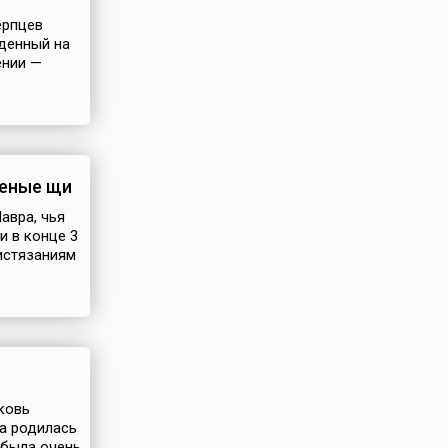
ерпцев
жденный на
ении —
леные щи
авра, чья
и в конце 3
истязаниям
рковь
на родилась
 была очень