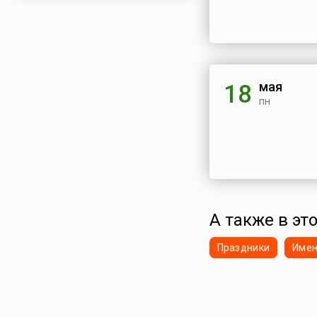
мая
18
пн
А также в это
Праздники
Име