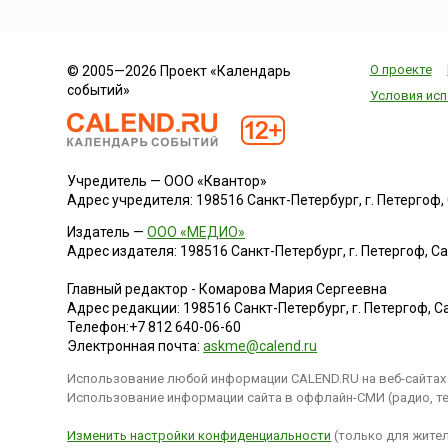
О проекте
© 2005—2026 Проект «Календарь
событий»
Условия исп
Учредитель — ООО «Квантор»
Адрес учредителя: 198516 Санкт-Петербург, г. Петергоф, Са
Издатель —
ООО «МЕДИО»
Адрес издателя: 198516 Санкт-Петербург, г. Петергоф, Санк
Главный редактор - Комарова Мария Сергеевна
Адрес редакции:
198516
Санкт-Петербург, г. Петергоф
,
Са
Телефон:
+7 812 640-06-60
Электронная почта:
askme@calend.ru
Использование любой информации CALEND.RU на веб-сайтах 
Использование информации сайта в оффлайн-СМИ (радио, тел
Изменить настройки конфиденциальности
(только для жител