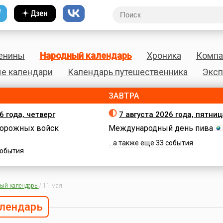
енины
Народный календарь
Хроника
Компа
е календари
Календарь путешественника
Эксп
ЗАВТРА
6 года, четверг
7 августа 2026 года, пятниц
орожных войск
Международный день пива
...а также еще 33 события
 события
ый календарь
/
11 мая
лендарь