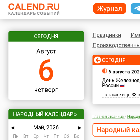
Журнал
Праздники
Им
СЕГОДНЯ
Производственны
Август
6
СЕГОДНЯ
6 августа 202
День Железнод
России
четверг
...а также еще 33
НАРОДНЫЙ КАЛЕНДАРЬ
Главная страница
/
Народн
Май, 2026
◀
▶
Народный ка
Пн
Вт
Ср
Чт
Пт
Сб
Вс