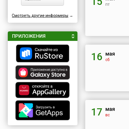
15
пт
Смотреть другие информеры
→
ПРИЛОЖЕНИЯ
мая
16
сб
мая
17
вс