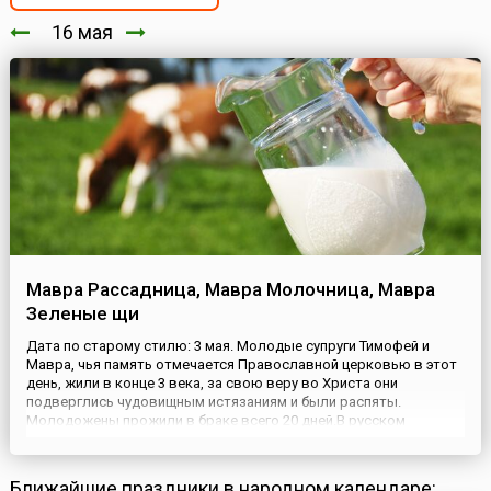
16 мая
Мавра Рассадница, Мавра Молочница, Мавра
Зеленые щи
Дата по старому стилю: 3 мая. Молодые супруги Тимофей и
Мавра, чья память отмечается Православной церковью в этот
день, жили в конце 3 века, за свою веру во Христа они
подверглись чудовищным истязаниям и были распяты.
Молодожены прожили в браке всего 20 дней.В русском
народном календаре Мавра приобрела несколько прозвищ.
Наиболее известное из них — Рассадница — говорит само за
себя. В этот ден...
Ближайшие праздники в народном календаре: