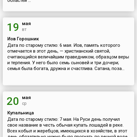
областей ...
мая
19
вт
Иов Горошник
Дата по старому стилю: 6 мая. Иов, память которого
отмечается в этот день, — христианский святой,
считающийся величайшим праведником, образцом веры
и терпения. У него было семь сыновей и три дочери;
семья была богата, дружна и счастлива. Сатана, поза...
мая
20
ср
Купальница
Дата по старому стилю: 7 мая. На Руси день получил
свое название в честь обычая купать лошадей в реке.
Всех кобыл и жеребцов, имеющихся в хозяйстве, в этот
день обязательно нужно было прогнать по речной воде