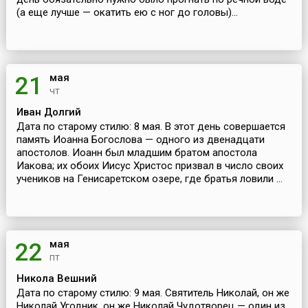
(а еще лучше — окатить ею с ног до головы)...
мая
21
чт
Иван Долгий
Дата по старому стилю: 8 мая. В этот день совершается
память Иоанна Богослова — одного из двенадцати
апостолов. Иоанн был младшим братом апостола
Иакова; их обоих Иисус Христос призвал в число своих
учеников на Генисаретском озере, где братья ловили ...
мая
22
пт
Никола Вешний
Дата по старому стилю: 9 мая. Святитель Николай, он же
Николай Угодник, он же Николай Чудотворец — один из