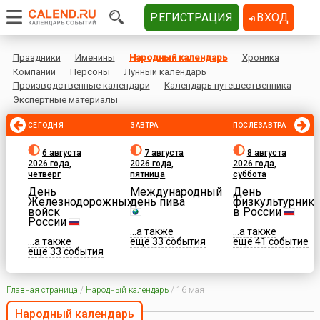
РЕГИСТРАЦИЯ
ВХОД
Праздники
Именины
Народный календарь
Хроника
Компании
Персоны
Лунный календарь
Производственные календари
Календарь путешественника
Экспертные материалы
СЕГОДНЯ
ЗАВТРА
ПОСЛЕЗАВТРА
6 августа
7 августа
8 августа
2026 года,
2026 года,
2026 года,
четверг
пятница
суббота
День
Международный
День
Железнодорожных
день пива
физкультурника
войск
в России
России
...а также
...а также
...а также
еще 33 события
еще 41 событие
еще 33 события
Главная страница
/
Народный календарь
/
16 мая
Народный календарь