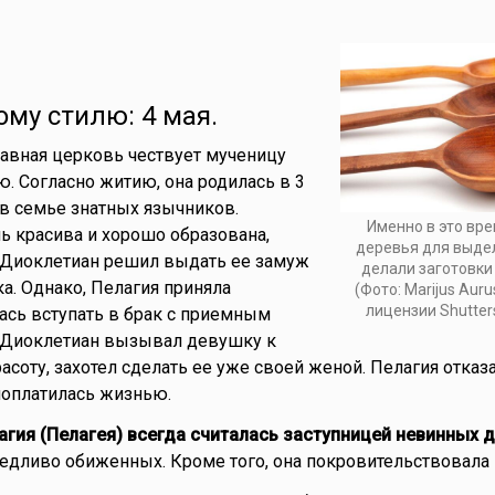
ому стилю: 4 мая.
лавная церковь чествует мученицу
. Согласно житию, она родилась в 3
 в семье знатных язычников.
Именно в это вр
 красива и хорошо образована,
деревья для выде
 Диоклетиан решил выдать ее замуж
делали заготовки
ка. Однако, Пелагия приняла
(Фото: Marijus Auru
лицензии Shutter
ась вступать в брак с приемным
 Диоклетиан вызывал девушку к
расоту, захотел сделать ее уже своей женой. Пелагия отказ
 поплатилась жизнью.
агия (Пелагея) всегда считалась заступницей невинных д
едливо обиженных. Кроме того, она покровительствовала 