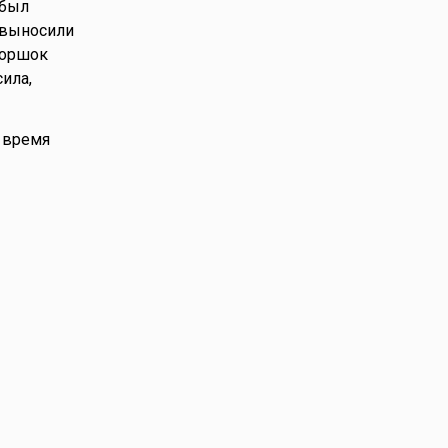
 был
д выносили
горшок
ила,
 время