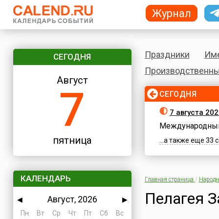
Журнал
Праздники
Им
СЕГОДНЯ
Производственны
Август
7
СЕГОДНЯ
7 августа 202
Международный
пятница
...а также еще 33
КАЛЕНДАРЬ
Главная страница
/
Народн
Пелагея З
Август, 2026
◀
▶
Пн
Вт
Ср
Чт
Пт
Сб
Вс