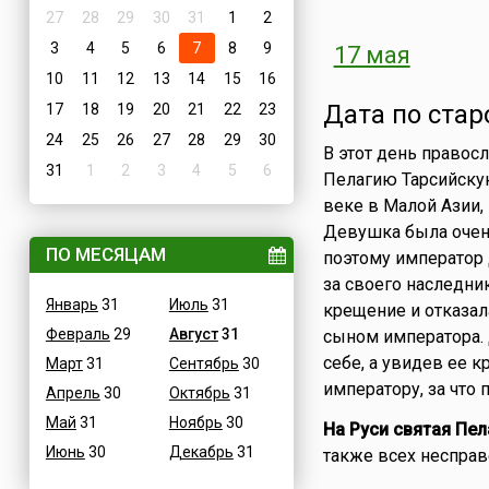
27
28
29
30
31
1
2
3
4
5
6
7
8
9
17 мая
10
11
12
13
14
15
16
Дата по стар
17
18
19
20
21
22
23
24
25
26
27
28
29
30
В этот день правос
31
1
2
3
4
5
6
Пелагию Тарсийскую
веке в Малой Азии,
Девушка была очень
ПО МЕСЯЦАМ
поэтому император
за своего наследни
Январь
31
Июль
31
крещение и отказал
Февраль
29
Август
31
сыном императора.
себе, а увидев ее к
Март
31
Сентябрь
30
императору, за что
Апрель
30
Октябрь
31
Май
31
Ноябрь
30
На Руси святая Пел
Июнь
30
Декабрь
31
также всех несправ