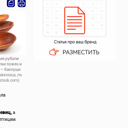
емя рубили
лки ложек и
 — баклуши
skevicius, по
stock.com)
ала
евиц,
а
птицам.