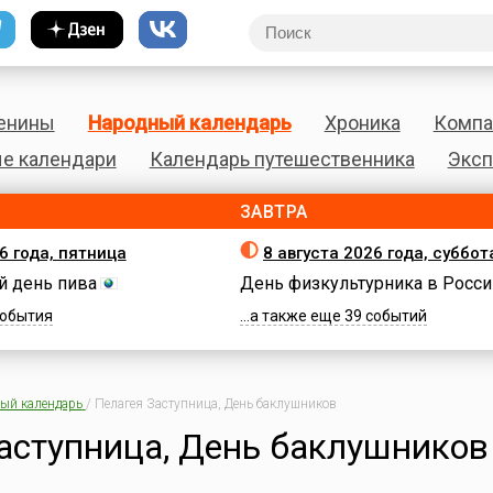
енины
Народный календарь
Хроника
Компа
е календари
Календарь путешественника
Эксп
ЗАВТРА
6 года, пятница
8 августа 2026 года, суббот
 день пива
День физкультурника в Росси
 события
...а также еще 39 событий
ый календарь
/
Пелагея Заступница, День баклушников
аступница, День баклушников