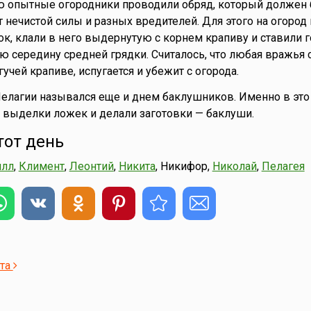
ю опытные огородники проводили обряд, который должен
т нечистой силы и разных вредителей. Для этого на огоро
к, клали в него выдернутую с корнем крапиву и ставили 
ю середину средней грядки. Считалось, что любая вражья с
чей крапиве, испугается и убежит с огорода.
Пелагии назывался еще и днем баклушников. Именно в это
 выделки ложек и делали заготовки — баклуши.
тот день
илл
,
Климент
,
Леонтий
,
Никита
, Никифор,
Николай
,
Пелагея
ста