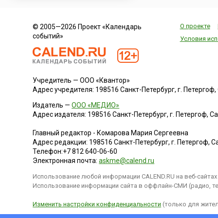
О проекте
© 2005—2026 Проект «Календарь
событий»
Условия исп
Учредитель — ООО «Квантор»
Адрес учредителя: 198516 Санкт-Петербург, г. Петергоф, Са
Издатель —
ООО «МЕДИО»
Адрес издателя: 198516 Санкт-Петербург, г. Петергоф, Санк
Главный редактор - Комарова Мария Сергеевна
Адрес редакции:
198516
Санкт-Петербург, г. Петергоф
,
Са
Телефон:
+7 812 640-06-60
Электронная почта:
askme@calend.ru
Использование любой информации CALEND.RU на веб-сайтах 
Использование информации сайта в оффлайн-СМИ (радио, тел
Изменить настройки конфиденциальности
(только для жител