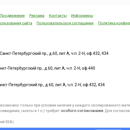
Продвижение
Реклама
Контакты
Информеры
ользования сайта
Пользовательское соглашение
Политика конфид
нкт-Петербургский пр., д.60, лит.А, ч.п. 2-Н, оф.432, 434
т-Петербургский пр., д.60, лит.А, ч.п. 2-Н, оф.440
нкт-Петербургский пр., д.60, лит.А, ч.п. 2-Н, оф.432, 434
возможно только при условии наличия у каждого скопированного матер
евидение, газеты и т.п.) требует
особого согласования
. Для согласо
ей EEA).