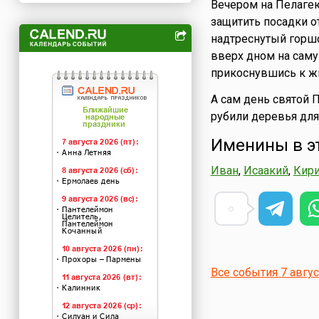
Вечером на Пелаге
защитить посадки о
надтреснутый горшо
вверх дном на саму
прикоснувшись к жгу
А сам день святой 
рубили деревья для
Именины в э
Иван
,
Исаакий
,
Кир
Все события 7 авгу