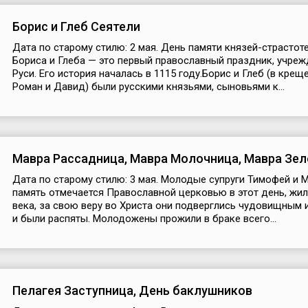
Борис и Глеб Сеятели
Дата по старому стилю: 2 мая. День памяти князей-страстот
Бориса и Глеба — это первый православный праздник, учре
Руси. Его история началась в 1115 году.Борис и Глеб (в крещ
Роман и Давид) были русскими князьями, сыновьями к...
Мавра Рассадница, Мавра Молочница, Мавра Зе
Дата по старому стилю: 3 мая. Молодые супруги Тимофей и М
память отмечается Православной церковью в этот день, жил
века, за свою веру во Христа они подверглись чудовищным 
и были распяты. Молодожены прожили в браке всего...
Пелагея Заступница, День баклушников