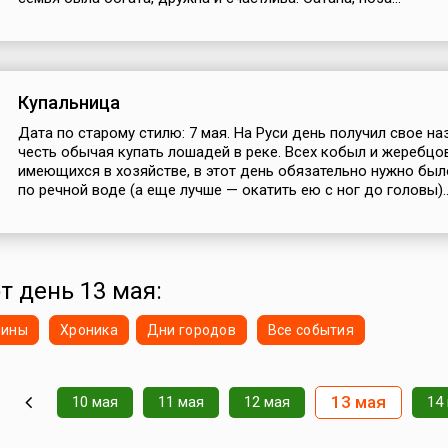
Купальница
Дата по старому стилю: 7 мая. На Руси день получил свое на
честь обычая купать лошадей в реке. Всех кобыл и жеребцов
имеющихся в хозяйстве, в этот день обязательно нужно был
по речной воде (а еще лучше — окатить ею с ног до головы)..
т день 13 мая:
нины
Хроника
Дни городов
Все события
13 мая
10 мая
11 мая
12 мая
14