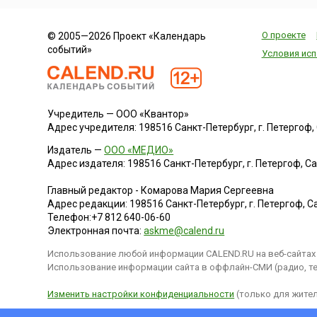
О проекте
© 2005—2026 Проект «Календарь
событий»
Условия исп
Учредитель — ООО «Квантор»
Адрес учредителя: 198516 Санкт-Петербург, г. Петергоф, Са
Издатель —
ООО «МЕДИО»
Адрес издателя: 198516 Санкт-Петербург, г. Петергоф, Санк
Главный редактор - Комарова Мария Сергеевна
Адрес редакции:
198516
Санкт-Петербург, г. Петергоф
,
Са
Телефон:
+7 812 640-06-60
Электронная почта:
askme@calend.ru
Использование любой информации CALEND.RU на веб-сайтах 
Использование информации сайта в оффлайн-СМИ (радио, тел
Изменить настройки конфиденциальности
(только для жител