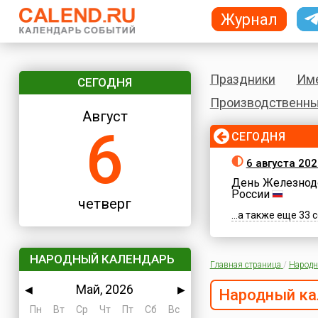
Журнал
Праздники
Им
СЕГОДНЯ
Производственны
Август
6
СЕГОДНЯ
6 августа 202
День Железнод
России
четверг
...а также еще 33
НАРОДНЫЙ КАЛЕНДАРЬ
Главная страница
/
Народн
Май, 2026
◀
▶
Народный ка
Пн
Вт
Ср
Чт
Пт
Сб
Вс