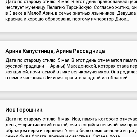
Дата по старому стилю: 4 мая. В этот день православная це
чествует мученицу Пелагию Тарсийскую. Согласно житию, о
в 3 веке в Малой Азии, в семье знатных язычников. Девушка
красива и хорошо образована, поэтому император Диок...
Арина Капустница, Арина Рассадница
Дата по старому стилю: 5 мая. В этот день отмечается памят
русской традиции — Арины) Македонской, которая стала пе
женщиной, почитаемой в лике великомучеников. Она родилас
в семье язычника Ликиния, правителя одной из областей ...
Иов Горошник
Дата по старому стилю: 6 мая. Иов, память которого отмечае
день, — христианский святой, считающийся величайшим пра
образцом веры и терпения. У него было семь сыновей и три 
семья была богата, дружна и счастлива. Сатана, поза...