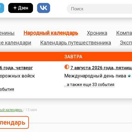
енины
Народный календарь
Хроника
Компа
е календари
Календарь путешественника
Эксп
ЗАВТРА
6 года, четверг
7 августа 2026 года, пятниц
орожных войск
Международный день пива
...а также еще 33 события
 события
ый календарь
/
13 мая
лендарь