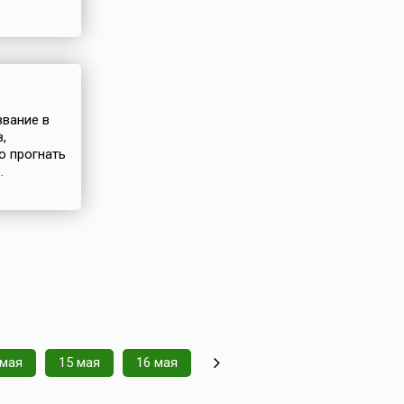
звание в
,
о прогнать
.
 мая
15 мая
16 мая