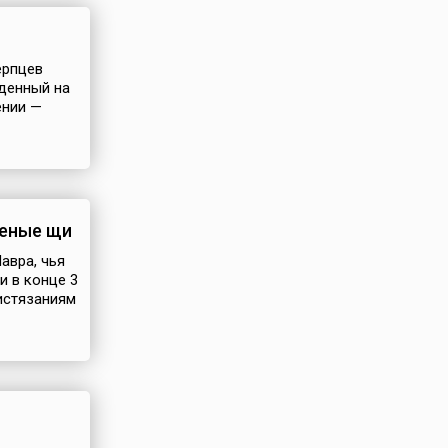
ерпцев
жденный на
ении —
леные щи
авра, чья
и в конце 3
истязаниям