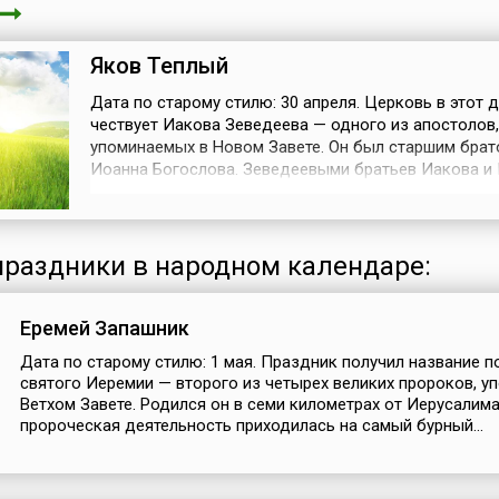
Яков Теплый
Дата по старому стилю: 30 апреля. Церковь в этот 
чествует Иакова Зеведеева — одного из апостолов,
упоминаемых в Новом Завете. Он был старшим бра
Иоанна Богослова. Зеведеевыми братьев Иакова и
называли по имени их отца Зеведея. Братья вместе 
апостолом Петром считались самыми близкими уче
Иисуса Христа. Только их Сын Божий сделал свиде
своего Преображения.С Якова (Иа...
раздники в народном календаре:
Еремей Запашник
Дата по старому стилю: 1 мая. Праздник получил название п
святого Иеремии — второго из четырех великих пророков, у
Ветхом Завете. Родился он в семи километрах от Иерусалима,
пророческая деятельность приходилась на самый бурный...