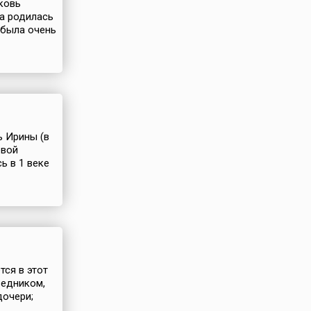
рковь
на родилась
 была очень
ь Ирины (в
рвой
ь в 1 веке
тся в этот
ведником,
дочери;