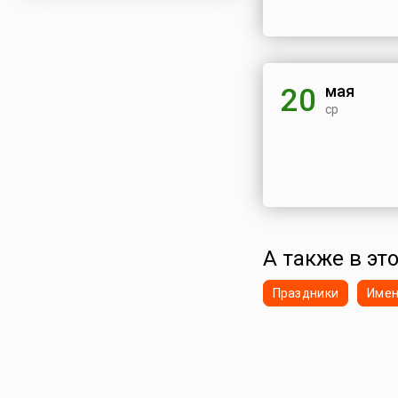
мая
20
ср
А также в это
Праздники
Име