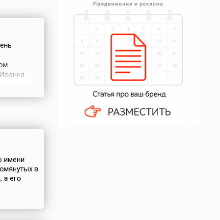
день
том
 Иоанна
с
никами
телями
о имени
помянутых в
 а его