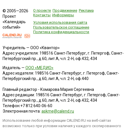
О проекте
Продвижение
Реклама
© 2005—2026
Контакты
Информеры
Проект
«Календарь
Условия использования сайта
событий»
Пользовательское соглашение
Политика конфиденциальности
Учредитель — ООО «Квантор»
Адрес учредителя: 198516 Санкт-Петербург, г. Петергоф, Санкт-
Петербургский пр., д.60, лит.А, ч.п. 2-Н, оф.432, 434
Издатель —
ООО «МЕДИО»
Адрес издателя: 198516 Санкт-Петербург, г. Петергоф, Санкт-
Петербургский пр., д.60, лит.А, ч.п. 2-Н, оф.440
Главный редактор - Комарова Мария Сергеевна
Адрес редакции:
198516
Санкт-Петербург, г. Петергоф
,
Санкт-
Петербургский пр., д.60, лит.А, ч.п. 2-Н, оф.432, 434
Телефон:
+7 812 640-06-60
Электронная почта:
askme@calend.ru
Использование любой информации CALEND.RU на веб-сайтах
возможно только при условии наличия у каждого скопированного