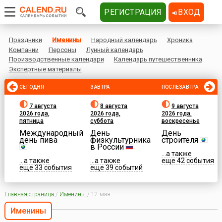
РЕГИСТРАЦИЯ
ВХОД
Праздники
Именины
Народный календарь
Хроника
Компании
Персоны
Лунный календарь
Производственные календари
Календарь путешественника
Экспертные материалы
СЕГОДНЯ
ЗАВТРА
ПОСЛЕЗАВТРА
7 августа
8 августа
9 августа
2026 года,
2026 года,
2026 года,
пятница
суббота
воскресенье
Международный
День
День
день пива
физкультурника
строителя
в России
...а также
...а также
...а также
еще 42 события
еще 33 события
еще 39 событий
Главная страница
/
Именины
/
12 мая
Именины