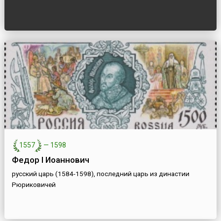
1557
—
1598
Федор I Иоаннович
русский царь (1584-1598), последний царь из династии
Рюриковичей