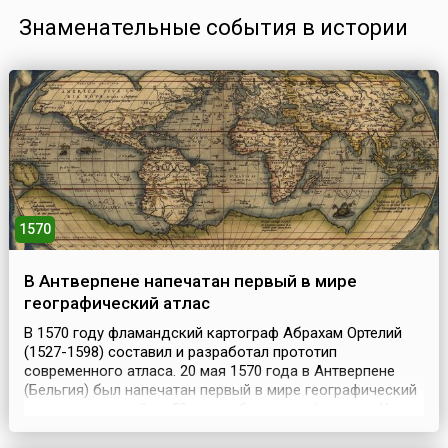
Знаменательные события в истории
1570
В Антверпене напечатан первый в мире
географический атлас
В 1570 году фламандский картограф Абрахам Ортелий
(1527-1598) составил и разработал прототип
современного атласа. 20 мая 1570 года в Антверпене
(Бельгия) был напечатан первый в мире географический
атлас, состоящий из 53-х карт большого формата. К
каждой карте прилагался подробный пояснительный
географический текст. Это издание, называющееся