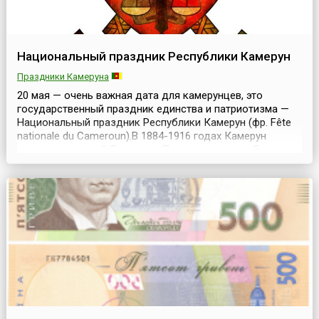
Национальный праздник Республики Камерун
Праздники Камеруна
20 мая — очень важная дата для камерунцев, это
государственный праздник единства и патриотизма —
Национальный праздник Республики Камерун (фр. Fête
nationale du Cameroun).В 1884-1916 годах Камерун
являлся колонией Германии. После поражения Германии
в Первой мировой войне колония стала территорией
мандата Лиги Наций и была разделена на две части
между Великобританией и Францией. В 1960 году фра...