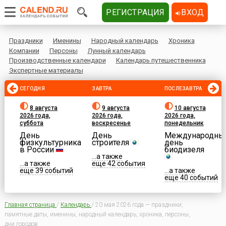
РЕГИСТРАЦИЯ
ВХОД
Праздники
Именины
Народный календарь
Хроника
Компании
Персоны
Лунный календарь
Производственные календари
Календарь путешественника
Экспертные материалы
СЕГОДНЯ
ЗАВТРА
ПОСЛЕЗАВТРА
8 августа
9 августа
10 августа
2026 года,
2026 года,
2026 года,
суббота
воскресенье
понедельник
День
День
Международны
физкультурника
строителя
день
в России
биодизеля
...а также
...а также
еще 42 события
еще 39 событий
...а также
еще 40 событий
Главная страница
/
Календарь
/
20 мая 2026 года — праздники,
памятные даты, именины, народный календарь, хроника, персоны,
дни городов