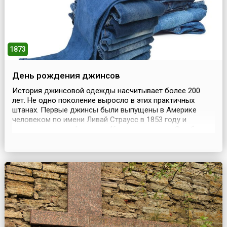
1873
День рождения джинсов
История джинсовой одежды насчитывает более 200
лет. Не одно поколение выросло в этих практичных
штанах. Первые джинсы были выпущены в Америке
человеком по имени Ливай Страусс в 1853 году и
проданы по цене 1 доллар 46 центов за пару. Это были
прочные брюки из парусины, со швами, усиленными
двойной строчкой, со множеством карманов. Брюки
пользовались популярностью у калифорнийских
золотоискателе...