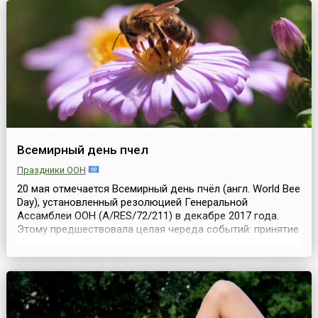
навигации, глотая таблетку, переходя мост ил...
Всемирный день пчел
Праздники ООН
20 мая отмечается Всемирный день пчёл (англ. World Bee
Day), установленный резолюцией Генеральной
Ассамблеи ООН (A/RES/72/211) в декабре 2017 года.
Этому предшествовала целая череда событий: принятие
Конвенции о биологическом разнообразии, работа
Продовольственной и сельскохозяйственной
организации ООН (ФАО) по вопросам проблем
опыления, опылителей, сохранения их многообразия,
безопасности про...