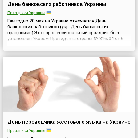
День банковских работников Украины
Праздники Украины
Ежегодно 20 мая на Украине отмечается День
банковских работников (укр. День банківських
працівників).Этот профессиональный праздник был
установлен Указом Президента страны № 316/04 от 6
марта 2004 года, с целью подчеркнуть важную роль
банковской системы и значительный вклад банковских
работников в развитие экономики Украины и
обеспечения ее финансовой стабильности.В марте 1991
года Верховн...
День переводчика жестового языка на Украине
Праздники Украины