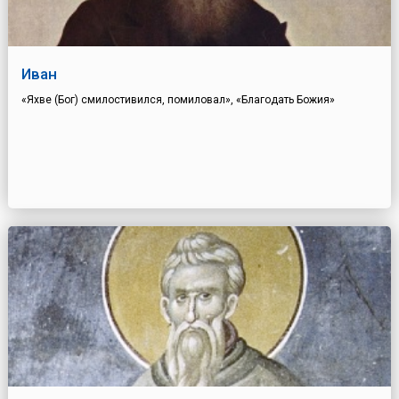
Иван
«Яхве (Бог) смилостивился, помиловал», «Благодать Божия»