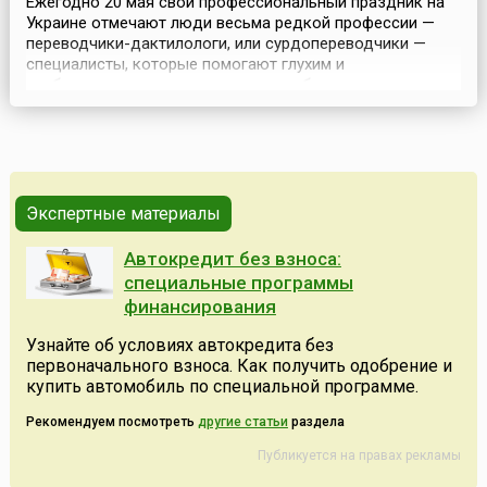
Ежегодно 20 мая свой профессиональный праздник на
Украине отмечают люди весьма редкой профессии —
переводчики-дактилологи, или сурдопереводчики —
специалисты, которые помогают глухим и
слабослышащим людям понимать обращенные к ним
фразы и вести диалог с окружающими. Другими
словами, они переводят устную речь на язык жестов.
День переводчика жестового языка на Украине (укр.
День перекладача жес...
Экспертные материалы
Автокредит без взноса:
специальные программы
финансирования
Узнайте об условиях автокредита без
первоначального взноса. Как получить одобрение и
купить автомобиль по специальной программе.
Рекомендуем посмотреть
другие статьи
раздела
Публикуется на правах рекламы