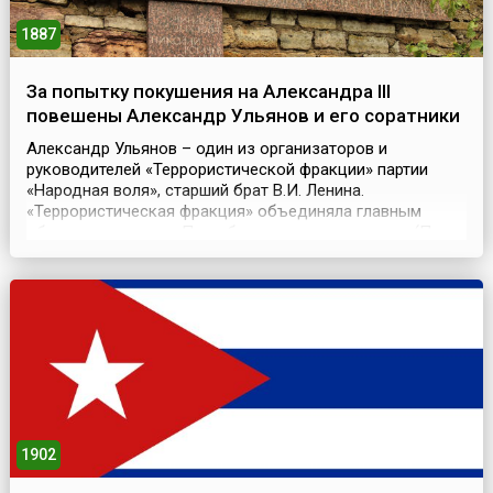
1887
За попытку покушения на Александра III
повешены Александр Ульянов и его соратники
Александр Ульянов – один из организаторов и
руководителей «Террористической фракции» партии
«Народная воля», старший брат В.И. Ленина.
«Террористическая фракция» объединяла главным
образом студентов Петербургского университета (П.
Андреюшкин, В. Генералов, О. Говорухин, Ю. Лукашевич,
В. Осипанов, Н. Рудевич и др.) и была независима от
других народовольческих групп, поддерживала связи с
кружкам...
1902