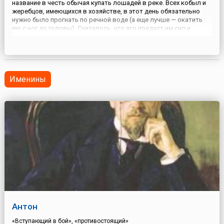
название в честь обычая купать лошадей в реке. Всех кобыл и
жеребцов, имеющихся в хозяйстве, в этот день обязательно
нужно было прогнать по речной воде (а еще лучше — окатить
ею с ног до головы). Считалось, что это придаст им сил и
здоровья на целый год.Кроме того, и сами крестьяне
окатывались водой из ближайшего водоема. Готовиться к
это...
Именины
Антон
«Вступающий в бой», «противостоящий»