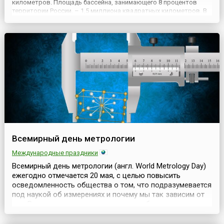
километров. Площадь бассейна, занимающего 8 процентов
территории России, – 1,5 миллиона квадратных километров. В
Поволжье расположена почти половина всех сельхозугодий и
промышленных предприятий страны. В районе бас...
Всемирный день метрологии
Международные праздники
Всемирный день метрологии (англ. World Metrology Day)
ежегодно отмечается 20 мая, с целью повысить
осведомленность общества о том, что подразумевается
под наукой об измерениях и почему мы так зависим от
нее. Ведь метрология лежит в основе бесчисленных
аспектов повседневной жизни каждого человека.
Покупая что-то в магазине, используя GPS в машине для