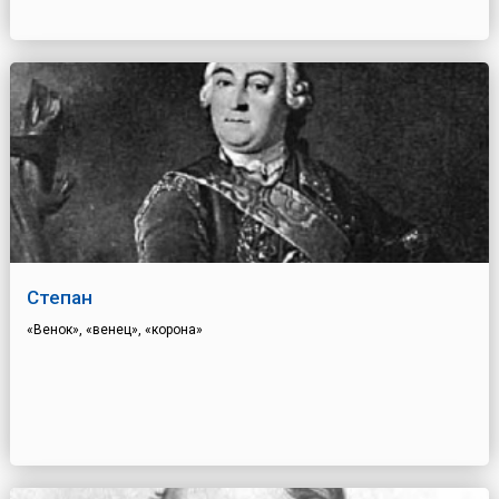
Степан
«Венок», «венец», «корона»