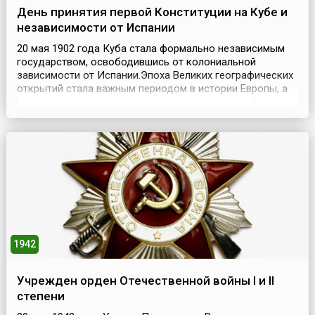
День принятия первой Конституции на Кубе и
независимости от Испании
20 мая 1902 года Куба стала формально независимым
государством, освободившись от колониальной
зависимости от Испании.Эпоха Великих географических
открытий стала важным периодом в истории Европы, а
каждое открытие новых земель – знаковым событием в
истории того европейского государства, которое это
открытие совершало.Однако, все неоднозначно для
самих земель, будущих метрополий. Ведь каждая...
1942
Учрежден орден Отечественной войны I и II
степени