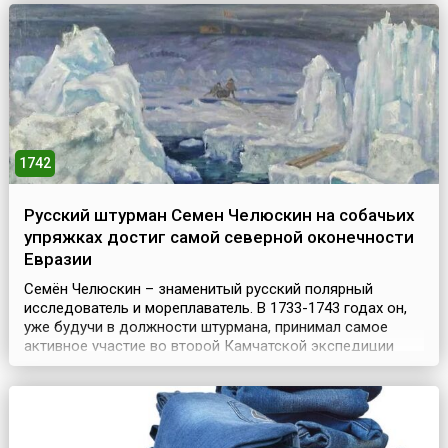
«Тhеаtrum orbis terrarum» (лат. «Зрелище шара земного...
1742
Русский штурман Семен Челюскин на собачьих
упряжках достиг самой северной оконечности
Евразии
Семён Челюскин – знаменитый русский полярный
исследователь и мореплаватель. В 1733-1743 годах он,
уже будучи в должности штурмана, принимал самое
активное участие во второй Камчатской экспедиции
Витуса Беринга. Челюскин работал в отрядах В.
Прончищева и Х. Лаптева, занимаясь исследованием
Таймырского полуострова.В начале декабря 1741 года
Челюскин на собачьих упряжках с казаками Фофановым
и Го...