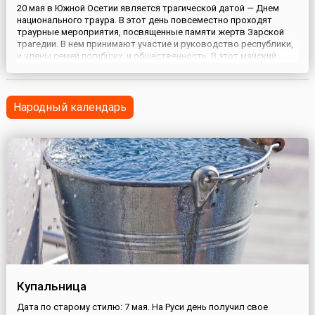
20 мая в Южной Осетии является трагической датой — Днем
национального траура. В этот день повсеместно проходят
траурные мероприятия, посвященные памяти жертв Зарской
трагедии. В нем принимают участие и руководство республики,
и члены семей погибших, и общественность. В этот майский
день 1992 года на объездной дороге близ осетинского села Зар
вооруженными силами Грузии было совершено бесчеловеч...
Народный календарь
Купальница
Дата по старому стилю: 7 мая. На Руси день получил свое