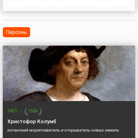
проведенной осенью 1941 года немецкими войсками
операции по захвату Крымского полуострова, уже к 16
ноября он весь, за исключением Севастополя, был
оккупирован захватчиками. Фашистские войска ...
Персоны
1451
—
1506
Христофор Колумб
испанский мореплаватель и открыватель новых земель