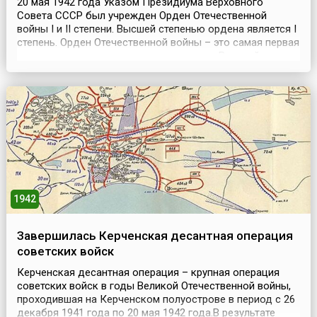
20 мая 1942 года Указом Президиума Верховного
Совета СССР был учрежден Орден Отечественной
войны I и II степени. Высшей степенью ордена является I
степень. Орден Отечественной войны – это самая первая
советская награда, появившаяся в годы Великой
Отечественной войны. Также это первый советский
орден, имевший разделение на степени.В апреле 1942
года Сталин поручил разработать проект ордена для ...
1942
Завершилась Керченская десантная операция
советских войск
Керченская десантная операция – крупная операция
советских войск в годы Великой Отечественной войны,
проходившая на Керченском полуострове в период с 26
декабря 1941 года по 20 мая 1942 года.В результате