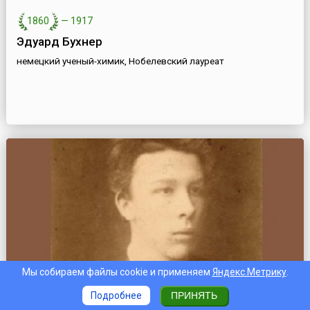
1860
—
1917
Эдуард Бухнер
немецкий ученый-химик, Нобелевский лауреат
Мы собираем файлы cookie и применяем
Яндекс.Метрику
.
1866
—
1887
Подробнее
ПРИНЯТЬ
Александр Ульянов