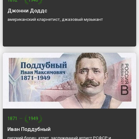
1892
—
1940
Джонни Доддс
американский кларнетист, джазовый музыкант
1871
—
1949
Иван Поддубный
русский борец, атлет, заслуженный артист РСФСР и