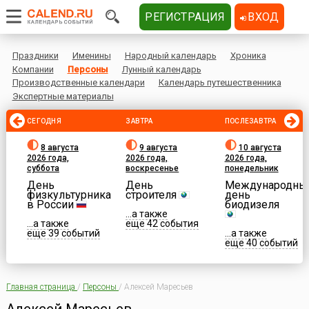
РЕГИСТРАЦИЯ
ВХОД
Праздники
Именины
Народный календарь
Хроника
Компании
Персоны
Лунный календарь
Производственные календари
Календарь путешественника
Экспертные материалы
СЕГОДНЯ
ЗАВТРА
ПОСЛЕЗАВТРА
8 августа
9 августа
10 августа
2026 года,
2026 года,
2026 года,
суббота
воскресенье
понедельник
День
День
Международны
физкультурника
строителя
день
в России
биодизеля
...а также
...а также
еще 42 события
еще 39 событий
...а также
еще 40 событий
Главная страница
/
Персоны
/
Алексей Маресьев