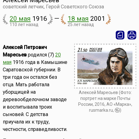
Алексей Маресьев
советский летчик, Герой Советского Союза
20 мая
1916
—
18 мая
2001
110 лет назад
25 лет назад
Алексей Петрович
Маресьев
родился (7)
20
мая
1916 года в Камышине
Саратовской губернии. В
три года он остался без
отца. Мать работала
уборщицей на
Алексей Маресьев (Фото:
портрет на марке Почты
деревообделочном заводе
России, 2016, АО «Марка»,
и воспитывала троих
rusmarka.ru,
)
сыновей. С детства
приучала их к труду,
честности, справедливости.