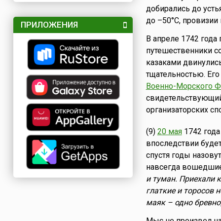
добирались до усть
до –50°С, провизии 
ПРИЛОЖЕНИЯ
В апреле 1742 года
путешественники со
казаками двинулись
тщательностью. Его
Военно-Морского Ф
свидетельствующий
организаторских сп
(9)
20 мая
1742 года
впоследствии будет
спустя годы назову
навсегда вошедшие
и туман. Приехали 
глаткие и торосов 
маяк – одно бревно,
Мыс не произвел на