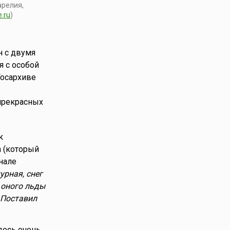
арелия,
e.ru
)
н с двумя
 с особой
Госархиве
прекрасных
к
а (который
нале
урная, снег
 оного льды
 Поставил
десь очень