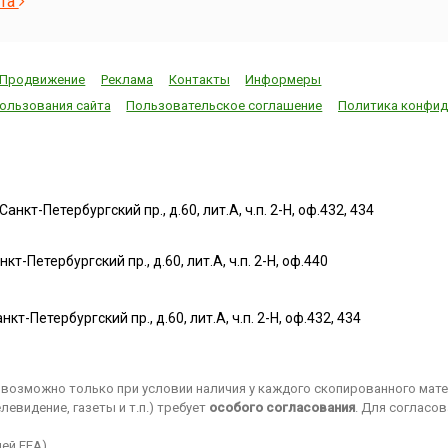
ста
известно
изданию в Москве
свое знаменитое
конце 19
«Часовника» –
стихотворение «Я
20 веков
следующей книги
встретил вас…»: Я
сыграло
после их
встретил вас — и
Продвижение
Реклама
Контакты
Информеры
роль в и
легендарного
все былоеВ
Франции
«Апостола»,
отжившем сердце
ользования сайта
Пользовательское соглашение
Политика конфид
в этот п
вышедшего годом
ожило;Я вспомнил
вызвав 
ранее, и второй из
время золотое —И
социаль
датированных
сердцу стало так
конфликт
русских печатных
тепло…Как поздней
1906).В 
книг.Работу
осени
нкт-Петербургский пр., д.60, лит.А, ч.п. 2-Н, оф.432, 434
капитан
завершили в конце
пороюБывают дни,
француз
сентября.
бывает час,Когда
еврей А
«Часовник»,
повеет вдруг
т-Петербургский пр., д.60, лит.А, ч.п. 2-Н, оф.440
Дрейфус
сборник
весноюИ что-то
обвинен 
повседневных
встрепенется в нас,
шпионаж
молитв,
—Так, весь обвеян
нкт-Петербургский пр., д.60, лит.А, ч.п. 2-Н, оф.432, 434
Германии
использовавшийся
д...
осужден
также при обучении
пожизне
грамоте, разошелся
каторгу.
возможно только при условии наличия у каждого скопированного матер
быстро, после чего
1895 года
евидение, газеты и т.п.) требует
посл...
особого согласования
. Для согласо
ей EEA).