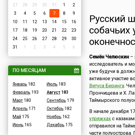
27
28
29
30
31
1
2
3
4
5
6
7
8
9
Русский 
10
11
12
13
14
15
16
собачьих 
17
18
19
20
21
22
23
оконечнос
24
25
26
27
28
29
30
31
1
2
3
4
5
6
Семён Челюскин
– 
исследователь и мор
ПО МЕСЯЦАМ
уже будучи в должн
активное участие в
Январь
182
Июль
183
Витуса Беринга
. Че
Февраль
193
Август
183
Прончищева и Х. Ла
Таймырского полуос
Март
180
Сентябрь
179
Апрель
171
Октябрь
182
В начале декабря 1
Май
175
Ноябрь
162
упряжках
с казака
Июнь
165
Декабрь
175
отправился на Тайм
части полуострова.