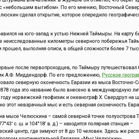
, с «небольшим выгибом». По его мнению, Восточный Сев
елюскин сделал открытие, которое опередило географичес
авился на юго-запад к устью Нижней Таймыры. На карту 
е неисследованные километры северного побережья Тайм
 прошел, выполняя описи, в общей сложности более 7 тыс
первые после первопроходцев, по Таймыру путешествовал
ик А.Ф. Миддендорф. По его предложению,
Русское геогра
вало северную оконечность Евразии из мыса Восточно-
878 года это название было внесено в международную лит
 году норвежский геофизик и океанограф Х. Свердруп на ш
нно этот невзрачный мыс и есть северная оконечность Евра
на мысе Челюскина – самой северной точке полуострова 
°43' с. ш. и 104°18' в. д.) – находится полярная станция –
ский центр, где зимуют от 8 до 10 человек. Здесь же рас
родром континентальной Евразии «Мыс Челюскин».