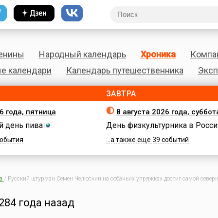
енины
Народный календарь
Хроника
Компа
е календари
Календарь путешественника
Эксп
ЗАВТРА
6 года, пятница
8 августа 2026 года, суббот
 день пива
День физкультурника в Росси
 события
...а также еще 39 событий
а
/
Русский штурман Семен Челюскин на собачьих упряжках достиг самой север
284 года назад