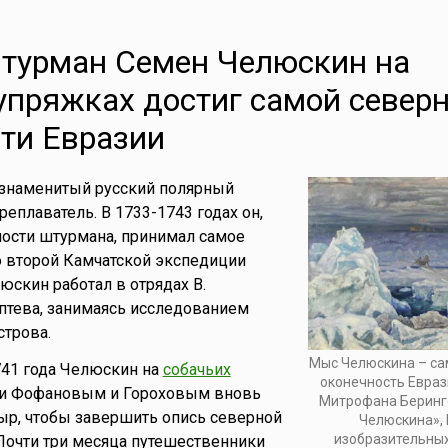
штурман Семен Челюскин на
упряжках достиг самой север
ти Евразии
знаменитый русский полярный
еплаватель. В 1733-1743 годах он,
ости штурмана, принимал самое
о второй Камчатской экспедиции
люскин работал в отрядах В.
птева, занимаясь исследованием
трова.
Мыс Челюскина – са
741 года Челюскин на
собачьих
оконечность Евраз
ми Фофановым и Гороховым вновь
Митрофана Беринг
ыр, чтобы завершить опись северной
Челюскина»,
изобразительных
 Почти три месяца путешественники