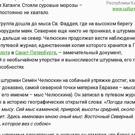
Республики К
я Хатанги. Стояли суровые морозы –
www.cultur
постоянно не хватало.
 группа дошла до мыса Св. Фаддея, где на высоком берегу
орудили маяк. Севернее еще никто не проникал, а штурма
 дальше на север. Челюскин продолжал вести наблюдения
 путевой журнал, единственная копия которого хранится в 
лота
в
Санкт-Петербурге
, – замечательный документ,
 о необычайном упорстве и выносливости штурмана, его 
особностях.
 штурман Семён Челюскин на собачьей упряжке достиг, ка
 доказано, самой северной точки материка Евразии – мыс
т его именем – мыс Челюскина). Он записал в путевом жур
 в историю географических открытий слова:
«Погода пасм
к мысу. Сей мыс каменной, приярой, высоты средней, около
нет. Здесь именован мною оный мыс: Восточный Северный.
 которое вез с собою»
.
 штурмана впечатления: в журнале он отметил, что берег з