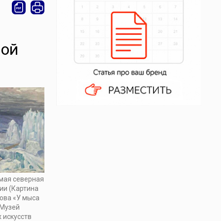
ной
мая северная
ии (Картина
ова «У мыса
 Музей
 искусств