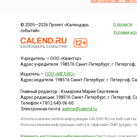
Все события 7 авгу
Москве началось
по указу великого
князя Московского
Василия III
О проекте
© 2005—2026 Проект «Календарь
Ивановича – в
событий»
честь взятия в
Условия исп
войне с литовцами
Смоленска, и
первоначально он
назывался
Учредитель — ООО «Квантор»
«Богородице-
Адрес учредителя: 198516 Санкт-Петербург, г. Петергоф, Са
Смоленский».
Монастырь
Издатель —
ООО «МЕДИО»
представлял собой
Адрес издателя: 198516 Санкт-Петербург, г. Петергоф, Санк
крепость,
обнесенную
Главный редактор - Комарова Мария Сергеевна
мощной
Адрес редакции:
198516
Санкт-Петербург, г. Петергоф
,
Са
крепостной стеной
Телефон:
+7 812 640-06-60
с 12 башнями.Год
Электронная почта:
askme@calend.ru
спустя, (28 июля) 7
августа 1525 года,
Использование любой информации CALEND.RU на веб-сайтах 
сюда из
Использование информации сайта в оффлайн-СМИ (радио, тел
Благовещенского
собора
Изменить настройки конфиденциальности
(только для жител