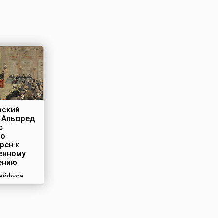
зский
 Альфред
с
но
рен к
енному
ению
ейфуса,
 французы
и просто
 получило