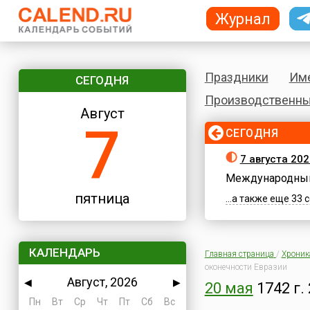
Журнал
Праздники
Им
СЕГОДНЯ
Производственны
Август
7
СЕГОДНЯ
7 августа 202
Международный
пятница
...а также еще 33
КАЛЕНДАРЬ
Главная страница
/
Хроник
оконечности Евразии
Август, 2026
◀
▶
20 мая
1742 г.
Пн
Вт
Ср
Чт
Пт
Сб
Вс