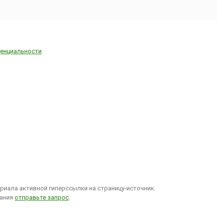
сть в
 – начале
. Оно
 огромную
стории
 и Европы
енциальности
ериод,
в обществе
ный
 (1896-
1894 году
ской армии
льфред
 был
в
е в пользу
 и
 на
нную
 5 января
иала активной гиперссылки на страницу-источник.
 после су...
вания
отправьте запрос
.