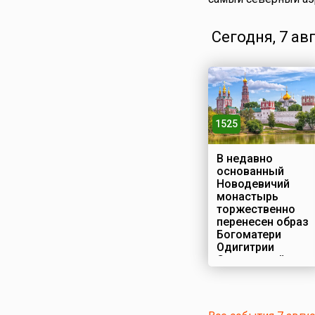
Сегодня, 7 ав
1525
В недавно
основанный
Новодевичий
монастырь
торжественно
перенесен образ
Богоматери
Одигитрии
Смоленской
Строительство
Новодевичьего
монастыря в