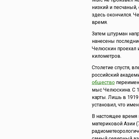
низкий и песчаный
здесь окончился. Ч
время.
Затем штурман напр
нанесены последни
Челюскин проехал и
километров.
Столетие спустя, в
российский академ
общество
переимено
мыс Челюскина. С 1
карты. Лишь в 1919
установил, что име
В настоящее время 
материковой Азии (77
радиометеорологиче
самый северный аэ