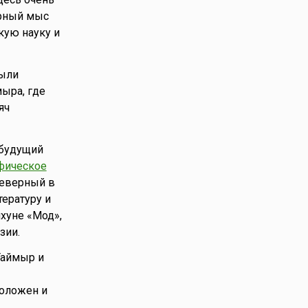
ерный мыс
кую науку и
были
ыра, где
яч
 будущий
фическое
Северный в
ературу и
хуне «Мод»,
зии.
Таймыр и
положен и