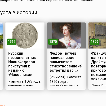
густа в истории:
1565
1870
1899
Русский
Федор Тютчев
Францу
первопечатник
написал свое
капитан
Иван Федоров
знаменитое
Дрейфу
приступил к
стихотворение «Я
повтор
изданию
встретил вас…»
пригово
«Часовника»
пожизн
(26 июля) 7 августа
заключ
7 августа 1565 года
1870 года в
Дело Др
первопечатник
Карлсбаде (ныне
которое
Иван Федоров и
Карловы-Вары)
называл
его помощник Петр
русский поэт
«Делом»,
Мстиславец
Федор Иванович
широкую
приступили к
Тютчев написал