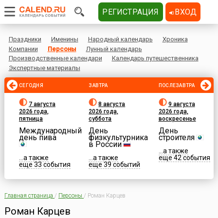
РЕГИСТРАЦИЯ
ВХОД
Праздники
Именины
Народный календарь
Хроника
Компании
Персоны
Лунный календарь
Производственные календари
Календарь путешественника
Экспертные материалы
СЕГОДНЯ
ЗАВТРА
ПОСЛЕЗАВТРА
7 августа
8 августа
9 августа
2026 года,
2026 года,
2026 года,
пятница
суббота
воскресенье
Международный
День
День
день пива
физкультурника
строителя
в России
...а также
...а также
...а также
еще 42 события
еще 33 события
еще 39 событий
Главная страница
/
Персоны
/
Роман Карцев
Роман Карцев