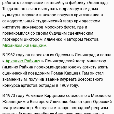
работать наладчиком на швейную фабрику «Авангард».
Тогда же он начал выступать в драмкружке дома
культуры моряков и вскоре получил приглашение в
самодеятельный студенческий театр при одесском
институте инженеров морского флота, где и
познакомился со своим будущим сценическим
партнёром Виктором Ильченко и автором текстов
Михаилом Жванецким
.
В 1962 году он переехал из Одессы в Ленинград и попал
к
Аркадию Райкину
в Ленинградский театр миниатюр
(именно Райкин порекомендовал юному артисту взять
сценический псевдоним Роман Карцев). Там он стал
знаменитым, получив звание лауреата Всесоюзного
конкурса артистов эстрады в 1969 году.
В 1970 году Романом Карцевым совместно с Михаилом
Жванецким и Виктором Ильченко был открыт Одесский
театр миниатюр. Выступая в жанре эстрадной репризы
артисты быстро приобрели большую популярность у