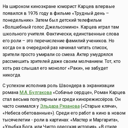
На широком киноэкране юморист Карцев впервые
появился в 1976 году в фильме «Трудный день –
понедельник». Затем был детский телефильм
«Волшебный голос Джельсомино». Карцев играл там
школьного учителя. Фактически, единственные слова
его роли – это перечисление фамилий учеников. Но
когда он в очередной раз начинал читать список,
зрители просто умирали со смеха. Актер умудрялся
рассмешить зрителей даже своим молчанием. Тот, кто
хоть раз слышал его монолог «Раки», не забудет
никогда.
С успехом исполнив роль Швондера в экранизации
романа
М.А. Булгакова
«Собачье сердце», Роман Карцев
стал весьма популярным и среди кинорежиссёров. Он
часто снимался у
Эльдара Рязанова
(«Старые клячи»,
«Небеса обетованные»). Среди его работ в кино в новом
тысячелетии - роли в картинах: «Мастер и Маргарита»,
«Улыбка Бога, или Чисто одесская история», «В стиле