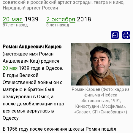
советский и российский артист эстрады, театра и кино,
Народный артист России
20 мая
1939
—
2 октября
2018
87 лет назад
8 лет назад
Роман Андреевич Карцев
(настоящее имя Роман
Аншелевич Кац) родился
20 мая
1939 года в Одессе.
В годы Великой
Отечественной войны он с
матерью и братом был
Роман Карцев (Фото: кадр из
фильма «Небеса
эвакуирован в Омск, а
обетованные», 1991,
после демобилизации отца
Киностудии «Мосфильм»,
вся семья вернулась в
«Слово», СП «Синебридж»)
Одессу.
В 1956 году после окончания школы Роман пошёл