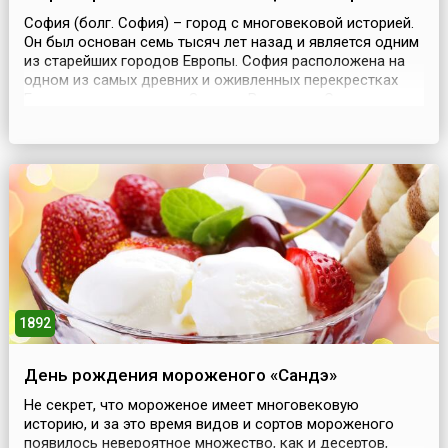
София (болг. София) – город с многовековой историей.
Он был основан семь тысяч лет назад и является одним
из старейших городов Европы. София расположена на
одном из самых древних и оживленных перекрестках
Европы, связывающем Запад с Востоком. С течением
истории город несколько раз менял свое название.В
начале 9 века город стал частью болгарского
государства и считался одним из крупных федераль...
1892
День рождения мороженого «Сандэ»
Не секрет, что мороженое имеет многовековую
историю, и за это время видов и сортов мороженого
появилось невероятное множество, как и десертов,