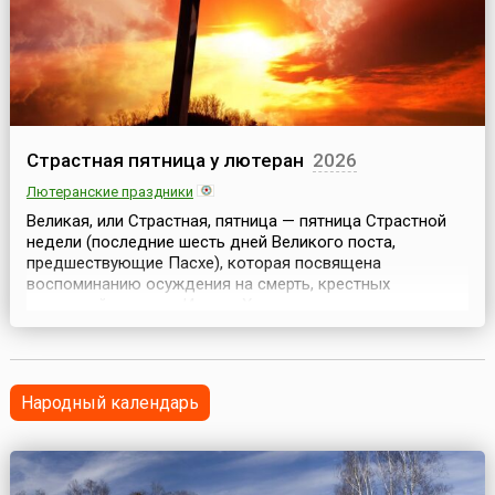
Страстная пятница у лютеран
2026
Лютеранские праздники
Великая, или Страстная, пятница — пятница Страстной
недели (последние шесть дней Великого поста,
предшествующие Пасхе), которая посвящена
воспоминанию осуждения на смерть, крестных
страданий и смерти Иисуса Христа, а также снятию с
креста Его тела и погребению Его.Страстная пятница
(нем. Karfreitag) — самый траурно-торжественный день
пасхального времени. В этот день все должно
напоминать казнь...
Народный календарь