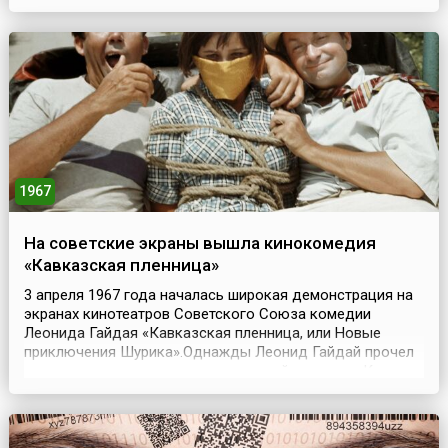
учеными разных стран, но были безуспешными.Впервые
в мире трансплантацию почки от человека человеку
осуществил советский хирург — заведующий
хирургическим от...
1967
На советские экраны вышла кинокомедия
«Кавказская пленница»
3 апреля 1967 года началась широкая демонстрация на
экранах кинотеатров Советского Союза комедии
Леонида Гайдая «Кавказская пленница, или Новые
приключения Шурика».Однажды Леонид Гайдай прочел
газетную заметку о джигите, который где-то на Кавказе
украл свою возлюбленную. Режиссер решил снять
комедию с подобным сюжетом. За несколько месяцев
он вместе с Яковом Костюковским и Морисом
Слободским н...