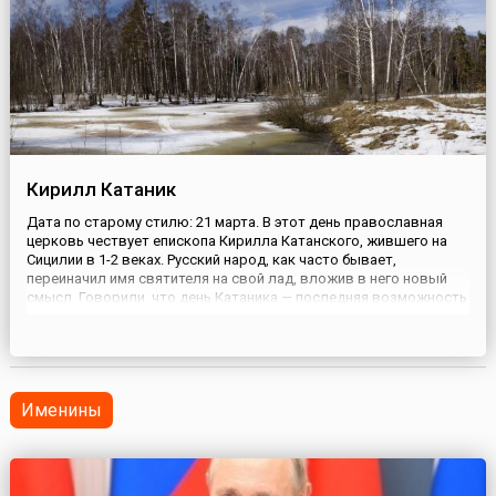
Кирилл Катаник
Дата по старому стилю: 21 марта. В этот день православная
церковь чествует епископа Кирилла Катанского, жившего на
Сицилии в 1-2 веках. Русский народ, как часто бывает,
переиначил имя святителя на свой лад, вложив в него новый
смысл. Говорили, что день Катаника — последняя возможность
прокатиться на санках с гор по тающему снегу.На Кирилла санки
чистили и убирали подальше — до следующей зи...
Именины