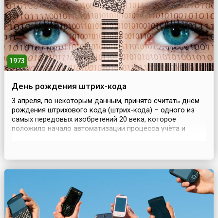
1973
День рождения штрих-кода
3 апреля, по некоторым данным, принято считать днём
рождения штрихового кода (штрих-кода) – одного из
самых передовых изобретений 20 века, которое
положило начало автоматизации процесса учёта и
отпуска товаров, а значит, улучшило и ускорило процесс
обслуживания покупателя. Именно в этот день в 1973
году компания IBM официально представила свою
разработку UPC – один из самых распространенных
линейн...