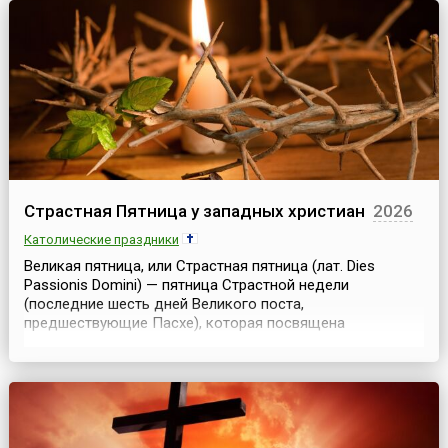
стала ежегодной и получила распространение по ...
Страстная Пятница у западных христиан
2026
Католические праздники
Великая пятница, или Страстная пятница (лат. Dies
Passionis Domini) — пятница Страстной недели
(последние шесть дней Великого поста,
предшествующие Пасхе), которая посвящена
воспоминанию осуждения на смерть, крестных
страданий и смерти Иисуса Христа, а также снятию с
креста Его тела и погребению Его. Казнь распятия на
кресте была самой позорной, самой мучительной и
самой жестокой. Такой смерть...