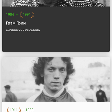
1904
—
1991
Грэм Грин
английский писатель
1911
—
1980