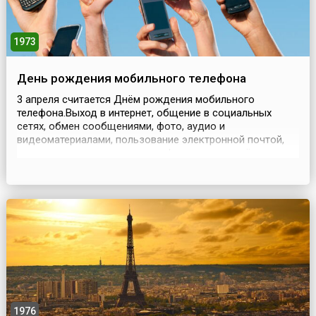
1973
День рождения мобильного телефона
3 апреля считается Днём рождения мобильного
телефона.Выход в интернет, общение в социальных
сетях, обмен сообщениями, фото, аудио и
видеоматериалами, пользование электронной почтой,
возможность осуществления фото и видеосъёмки,
навигация, игровые возможности, встроенный
калькулятор, фонарик, календарь, часы, будильник,
секундомер, диктофон, радиоприёмник,
видеопроигрыватель, сканер штрихкодов....
1976