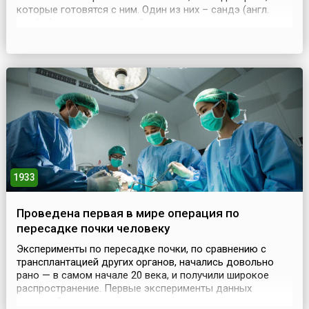
которые готовятся с ним. Один из них – сандэ (англ.
sundae) – десерт, который готовится из шариков
мороженого, украшенных фруктовым сиропом, орехами,
тертым шоколадом, взбитыми сливками и ягодами.
Особенно популярен он в США.Почему именно данный
десерт ...
1933
Проведена первая в мире операция по
пересадке почки человеку
Эксперименты по пересадке почки, по сравнению с
трансплантацией других органов, начались довольно
рано — в самом начале 20 века, и получили широкое
распространение. Первые эксперименты данных
операций проводились на животных и выполнялись