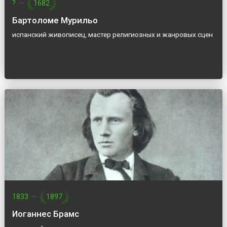
?
—
1682
Бартоломе Мурильо
испанский живописец, мастер религиозных и жанровых сцен
1833
—
1897
Иоганнес Брамс