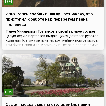
1874
Илья Репин сообщил Павлу Третьякову, что
приступил к работе над портретом Ивана
Тургенева
Павел Михайлович Третьяков в своей галерее создал
целую серию портретов выдающихся деятелей русской
культуры. К этому он привлек крупнейших портретистов.
Там были Репин и Ге, Крамской и Перов, Серов и другие
известные художники. Так возник целый цикл «Большая
галерея портретов выдающихся деятелей». 3 апреля
1874 года Илья Репин в письме Павлу Третьякову
сообщил, что приступил к работе над порт...
1879
София провозглашена столицей Болгарии