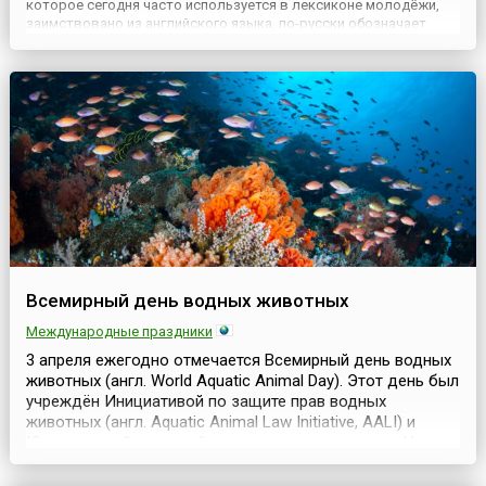
которое сегодня часто используется в лексиконе молодёжи,
заимствовано из английского языка, по-русски обозначает
вечеринку, причём любого уровня – от торжественного приёма
до молодёжной тусовки в неформальной обстановке. Тематик...
Всемирный день водных животных
Международные праздники
3 апреля ежегодно отмечается Всемирный день водных
животных (англ. World Aquatic Animal Day). Этот день был
учреждён Инициативой по защите прав водных
животных (англ. Aquatic Animal Law Initiative, AALI) и
Юридической клиникой по защите животных при Центре
исследований права животных в колледже Льюиса и
Кларка в 2020 году. С момента основания дата уже