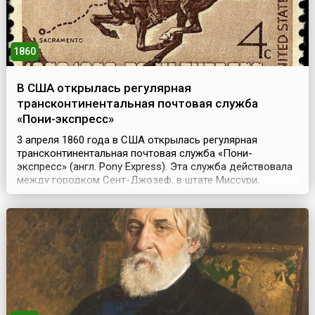
1860
В США открылась регулярная
трансконтинентальная почтовая служба
«Пони-экспресс»
3 апреля 1860 года в США открылась регулярная
трансконтинентальная почтовая служба «Пони-
экспресс» (англ. Pony Express). Эта служба действовала
между городком Сент-Джозеф, в штате Миссури,
который являлся последним «центром цивилизации»
перед Диким Западом, и городом Сакраменто, столицей
штата Калифорния. Курьеры этой службы работали
«днем и ночью, зимой и летом» и перевозили почту
общим весом...