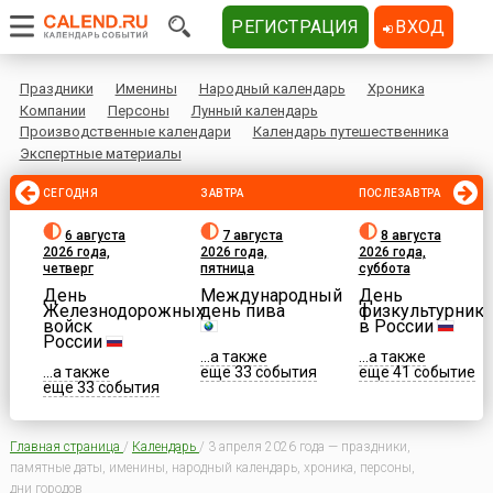
РЕГИСТРАЦИЯ
ВХОД
Праздники
Именины
Народный календарь
Хроника
Компании
Персоны
Лунный календарь
Производственные календари
Календарь путешественника
Экспертные материалы
СЕГОДНЯ
ЗАВТРА
ПОСЛЕЗАВТРА
6 августа
7 августа
8 августа
2026 года,
2026 года,
2026 года,
четверг
пятница
суббота
День
Международный
День
Железнодорожных
день пива
физкультурника
войск
в России
России
...а также
...а также
...а также
еще 33 события
еще 41 событие
еще 33 события
Главная страница
/
Календарь
/
3 апреля 2026 года — праздники,
памятные даты, именины, народный календарь, хроника, персоны,
дни городов