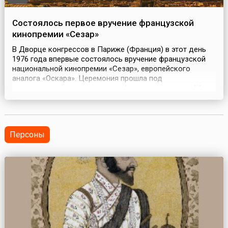
Состоялось первое вручение французской
кинопремии «Сезар»
В Дворце конгрессов в Париже (Франция) в этот день
1976 года впервые состоялось вручение французской
национальной кинопремии «Сезар», европейского
аналога «Оскара». Церемония прошла под
председательством патриарха французского кино Жана
Габена. Премии вручались в тринадцати номинациях —
стандартный набор: лучшие фильм, режиссер, артист,
актриса и так далее. Вместе с соответствующим
дипломом ла...
Персоны